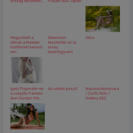
ország területén,...
Frauen aus Japan
Megszólalt a
Sikeresen
Alisa
látnok a Maddie
tesztelték az új
holttestét kereső
orosz
ren...
lézerfegyvert
Igazi Playmate-ek:
Az utolsó poszt!
Nazuna Nonohara
a szeplős Pamela
/ Corfo fofo /
Ann Gordon 196...
Gallery 002