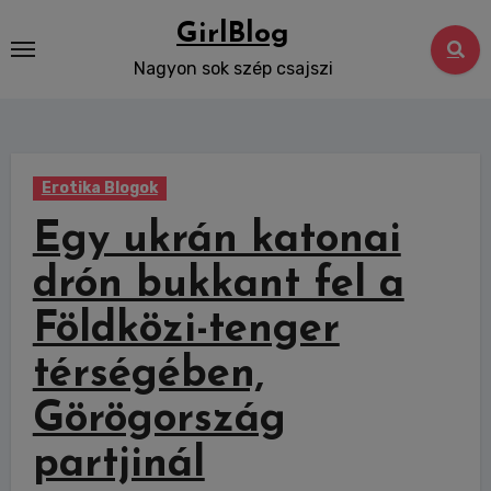
Skip
GirlBlog
to
Nagyon sok szép csajszi
content
Erotika Blogok
Egy ukrán katonai
drón bukkant fel a
Földközi-tenger
térségében,
Görögország
partjinál