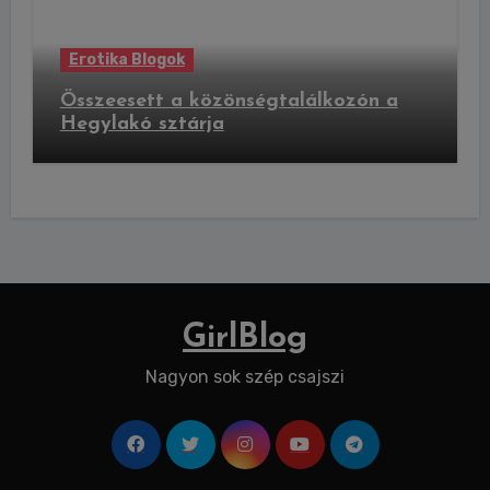
Erotika Blogok
Összeesett a közönségtalálkozón a
Hegylakó sztárja
GirlBlog
Nagyon sok szép csajszi