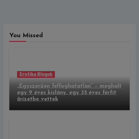
You Missed
Erotika Blogok
„Egyszerűen felfoghatatlan” – meghalt
egy 9 éves kislány, egy 35 éves férfit
őrizetbe vettek