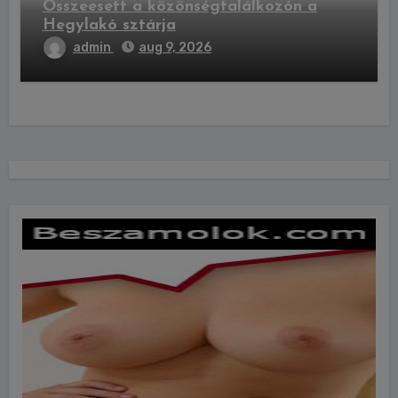
Összeesett a közönségtalálkozón a
Hegylakó sztárja
admin
aug 9, 2026