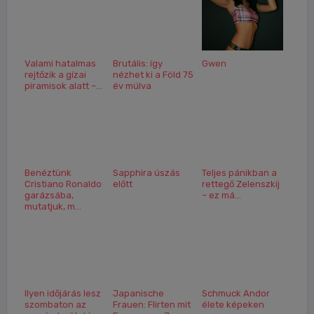
Valami hatalmas
Brutális: így
Gwen
rejtőzik a gízai
nézhet ki a Föld 75
piramisok alatt –...
év múlva
Benéztünk
Sapphira úszás
Teljes pánikban a
Cristiano Ronaldo
előtt
rettegő Zelenszkij
garázsába,
– ez má...
mutatjuk, m...
Ilyen időjárás lesz
Japanische
Schmuck Andor
szombaton az
Frauen: Flirten mit
élete képeken