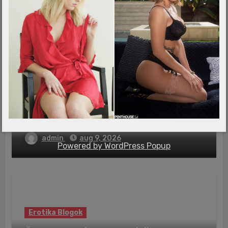
videó
admin
aug 9, 2026
Erotika Blogok
„Egyszerűen felfoghatatlan” – meghalt
egy 9 éves kislány, egy 35 éves férfit
őrizetbe vettek
admin
aug 9, 2026
Powered by
WordPress Popup
Erotika Blogok