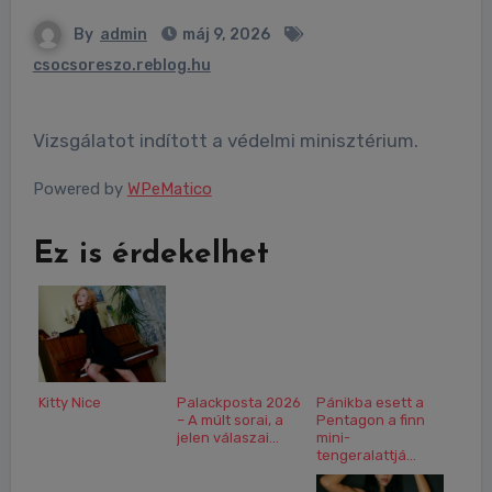
By
admin
máj 9, 2026
csocsoreszo.reblog.hu
Vizsgálatot indított a védelmi minisztérium.
Powered by
WPeMatico
Ez is érdekelhet
Kitty Nice
Palackposta 2026
Pánikba esett a
– A múlt sorai, a
Pentagon a finn
jelen válaszai...
mini-
tengeralattjá...