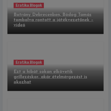
Erotika Blogok
Botrány Debrecenben, Bódog Tamás
tombolva rontott a játékvezetőnek –
videó
Erotika Blogok
Ezt a hibát sokan elkövetik
grillezéskor, akár ételmérgezést is
okozhat