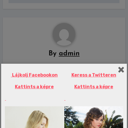
By
admin
Lájkolj Facebookon
Keress a Twitteren
Related Post
Kattints a képre
Kattints a képre
Erotika Blogok
Botrány Debrecenben, Bódog Tamás
tombolva rontott a játékvezetőnek –