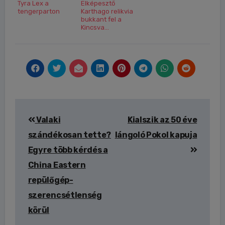
Tyra Lex a
Elképesztő
tengerparton
Karthago relikvia
bukkant fel a
Kincsva...
Bejegyzés
Valaki
Kialszik az 50 éve
navigáció
szándékosan tette?
lángoló Pokol kapuja
Egyre több kérdés a
China Eastern
repülőgép-
szerencsétlenség
körül