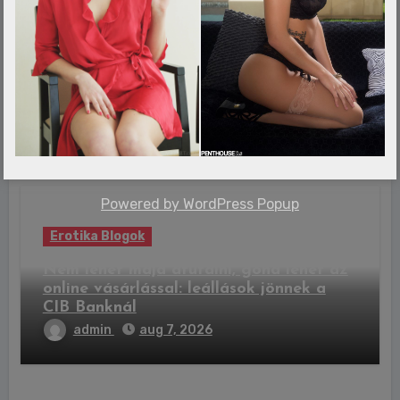
Erotika Blogok
Mexikó: 12 év után új fordulat a 43
eltűnt diák ügyében, letartóztatták a
volt kormányzót
admin
aug 7, 2026
Powered by
WordPress Popup
Erotika Blogok
Nem lehet majd átutalni, gond lehet az
online vásárlással: leállások jönnek a
CIB Banknál
admin
aug 7, 2026