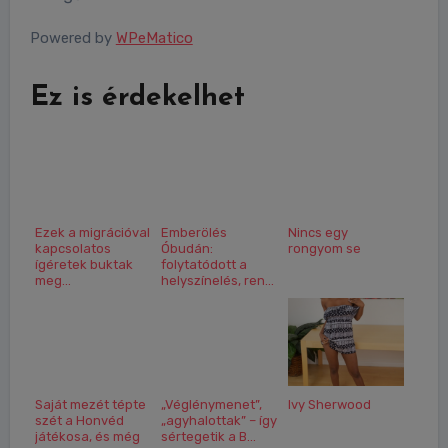
Powered by
WPeMatico
Ez is érdekelhet
Ezek a migrációval
Emberölés
Nincs egy
kapcsolatos
Óbudán:
rongyom se
ígéretek buktak
folytatódott a
meg...
helyszínelés, ren...
Saját mezét tépte
„Véglénymenet”,
Ivy Sherwood
szét a Honvéd
„agyhalottak” – így
játékosa, és még
sértegetik a B...