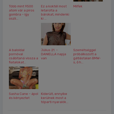
Több mint 9500
Ez a koktél most
Milfek
atom vár a piros
letarolta a
gombra – így
bárokat, mindenki
oszli...
ki ...
A baloldal
Július 21. –
Szemétséggel
pornóval
DANIELLA napja
próbálkozott a
csábítaná vissza a
van
gátlástalan BMW-
fiatalokat...
s, ő h...
Sasha Cane – ápol
Kiderült, ennyibe
és kényeztet
kerülnek most a
tóparti nyaralók...