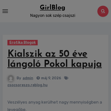
Skip
GirlBlog
to
Nagyon sok szép csajszi
content
Erotika Blogok
Kialszik az 50 éve
lángoló Pokol kapuja
By
admin
máj 9, 2026
csocsoreszo.reblog.hu
Veszélyes anyag kerülhet nagy mennyiségben a
levegőbe.