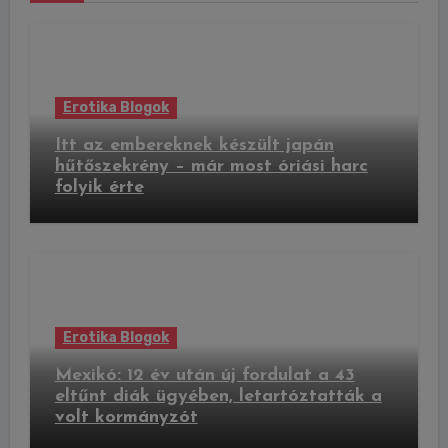
Erotika Blogok
Itt az embereknek készült japán
hűtőszekrény – már most óriási harc
folyik érte
Erotika Blogok
Mexikó: 12 év után új fordulat a 43
eltűnt diák ügyében, letartóztatták a
volt kormányzót