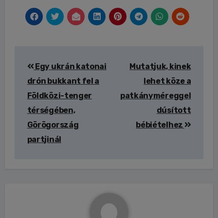
Bejegyzés
Egy ukrán katonai
Mutatjuk, kinek
navigáció
drón bukkant fel a
lehet köze a
Földközi-tenger
patkányméreggel
térségében,
dúsított
Görögország
bébiételhez
partjinál