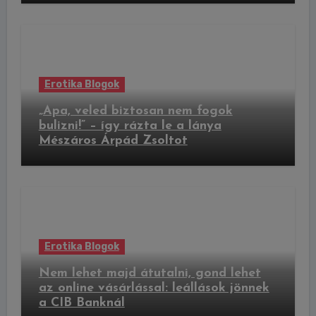
Erotika Blogok
„Apa, veled biztosan nem fogok
bulizni!” – így rázta le a lánya
Mészáros Árpád Zsoltot
Erotika Blogok
Nem lehet majd átutalni, gond lehet
az online vásárlással: leállások jönnek
a CIB Banknál