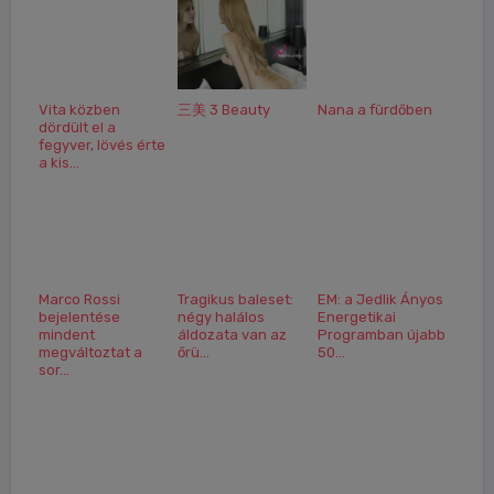
Vita közben
三美 3 Beauty
Nana a fürdőben
dördült el a
fegyver, lövés érte
a kis...
Marco Rossi
Tragikus baleset:
EM: a Jedlik Ányos
bejelentése
négy halálos
Energetikai
mindent
áldozata van az
Programban újabb
megváltoztat a
őrü...
50...
sor...