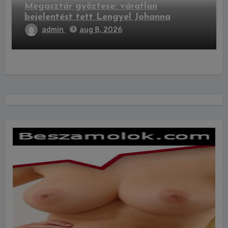
Megasztár győztese: váratlan
bejelentést tett Lengyel Johanna
admin
aug 8, 2026