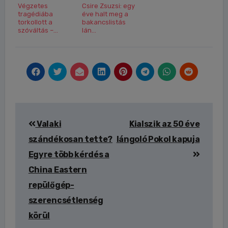
Végzetes
Csire Zsuzsi: egy
tragédiába
éve halt meg a
torkollott a
bakancslistás
szóváltás –...
lán...
Bejegyzés
Valaki
Kialszik az 50 éve
navigáció
szándékosan tette?
lángoló Pokol kapuja
Egyre több kérdés a
China Eastern
repülőgép-
szerencsétlenség
körül