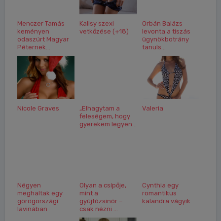
Menczer Tamás
Kalisy szexi
Orbán Balázs
keményen
vetkőzése (+18)
levonta a tiszás
odaszúrt Magyar
ügynökbotrány
Péternek...
tanuls...
Nicole Graves
„Elhagytam a
Valeria
feleségem, hogy
gyerekem legyen...
Négyen
Olyan a csípője,
Cynthia egy
meghaltak egy
mint a
romantikus
görögországi
gyújtózsinór –
kalandra vágyik
lavinában
csak nézni ...