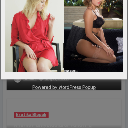
bombagólokkal végezte ki a Vasas a
Zalaegerszeget
admin
aug 8, 2026
Erotika Blogok
Dollármilliók a garázsban: megmutatta
luxusautó-gyűjteményét Cristiano
Ronaldo
admin
aug 8, 2026
Powered by
WordPress Popup
Erotika Blogok
A hírnév árnyoldaláról vallott a