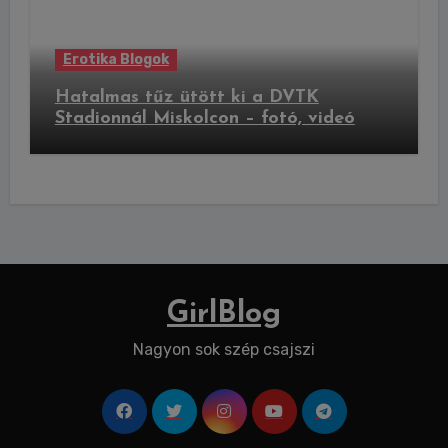
Erotika Blogok
Hatalmas tűz ütött ki a DVTK
Stadionnál Miskolcon – fotó, videó
GirlBlog
Nagyon sok szép csajszi