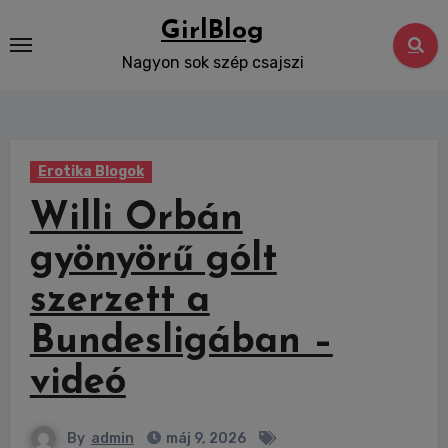
Skip
GirlBlog
to
Nagyon sok szép csajszi
content
Erotika Blogok
Willi Orbán
gyönyörű gólt
szerzett a
Bundesligában –
videó
By
admin
máj 9, 2026