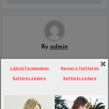
By
admin
Lájkolj Facebookon
Keress a Twitteren
Related Post
Kattints a képre
Kattints a képre
Erotika Blogok
Durva kiütés az NB I-ben: