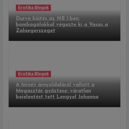
Erotika Blogok
Durva kiütés az NB I-ben:
bombagólokkal végezte ki a Vasas a
Zalaegerszeget
Erotika Blogok
A hírnév árnyoldaláról vallott a
Megasztár győztese: váratlan
bejelentést tett Lengyel Johanna