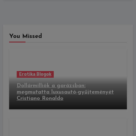
You Missed
Erotika Blogok
Dollármilliók a garázsban:
megmutatta luxusautó-gyűjteményét
Cristiano Ronaldo