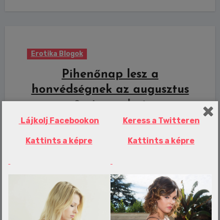
Erotika Blogok
Pihenőnap lesz a
honvédségnek az augusztus
8-ai szombat
Lájkolj Facebookon
Keress a Twitteren
admin
aug 6, 2026
0 Comments
Kattints a képre
Kattints a képre
A szolgálatmentes nappá nyilvánították a
szombatot.Powered by WPeMatico