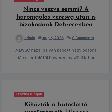
Nincs veszve semmi? A
háromgólos vereség után is
bizakodnak Debrecenben
admin
aug 6, 2026
0 Comments
A DVSC hazai pályán kapott nagy pofont
dán ellenfelétől.Powered by WPeMatico
Erotika Blogok
Kihúzták a hatoslottó