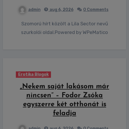
admin
aug 6, 2026
0 Comments
Szomorú hírt közölt a Lila Sector nevű
szurkolói oldal.Powered by WPeMatico
Erotika Blogok
„Nekem saját lakásom már
nincsen” – Fodor Zsóka
egyszerre két otthonát is
feladja
admin
aug 6, 2026
0 Comments