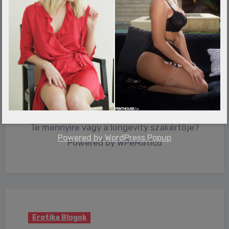
Erotika Blogok
Hosszú életre számíthatsz,
ha tudod a választ ezekre a
kérdésekre – Kvíz
admin
aug 6, 2026
0 Comments
Te mennyire vagy a longevity szakértője?
Powered by
WordPress Popup
Powered by WPeMatico
Erotika Blogok