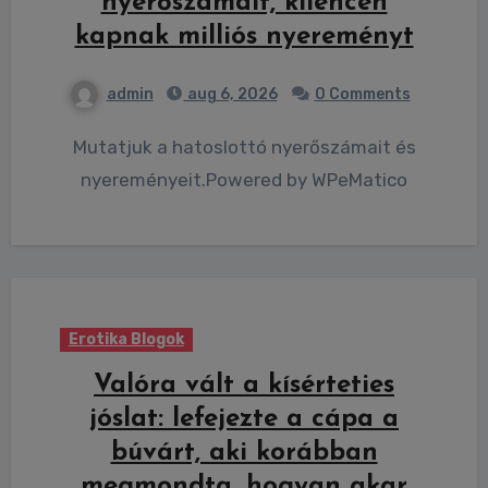
nyerőszámait, kilencen
kapnak milliós nyereményt
admin
aug 6, 2026
0 Comments
Mutatjuk a hatoslottó nyerőszámait és
nyereményeit.Powered by WPeMatico
Erotika Blogok
Valóra vált a kísérteties
jóslat: lefejezte a cápa a
búvárt, aki korábban
megmondta, hogyan akar