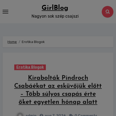
Skip
GirlBlog
to
Nagyon sok szép csajszi
content
Home
Erotika Blogok
Erotika Blogok
Kirabolták Pindroch
Csabáékat az esküvőjük előtt
– Több súlyos csapás érte
őket egyetlen hónap alatt
admin
aug 7, 2026
0 Comments