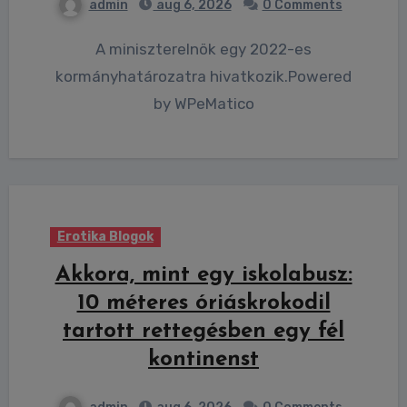
admin
aug 6, 2026
0 Comments
A miniszterelnök egy 2022-es
kormányhatározatra hivatkozik.Powered
by WPeMatico
Erotika Blogok
Akkora, mint egy iskolabusz:
10 méteres óriáskrokodil
tartott rettegésben egy fél
kontinenst