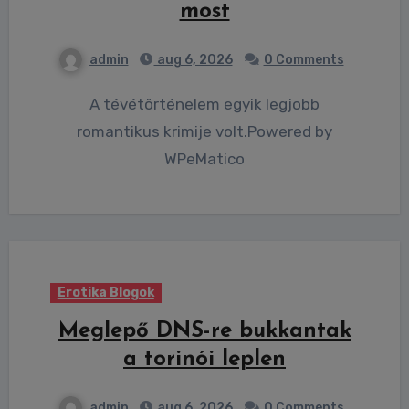
most
admin
aug 6, 2026
0 Comments
A tévétörténelem egyik legjobb
romantikus krimije volt.Powered by
WPeMatico
Erotika Blogok
Meglepő DNS-re bukkantak
a torinói leplen
admin
aug 6, 2026
0 Comments