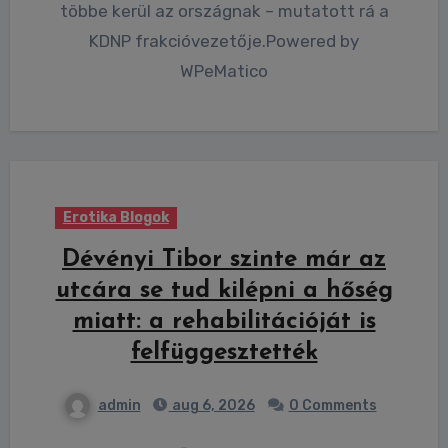
többe kerül az országnak – mutatott rá a
KDNP frakcióvezetője.Powered by
WPeMatico
Erotika Blogok
Dévényi Tibor szinte már az
utcára se tud kilépni a hőség
miatt: a rehabilitációját is
felfüggesztették
admin
aug 6, 2026
0 Comments