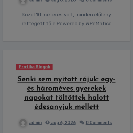
admin
aug 6, 2026
0 Comments
Közel 10 méteres volt, minden élőlény
rettegett tőle.Powered by WPeMatico
Erotika Blogok
Senki sem nyitott rájuk: egy-
és hároméves gyerekek
napokat töltöttek halott
édesanyjuk mellett
admin
aug 6, 2026
0 Comments