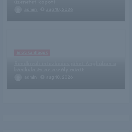
üzenetet kapott
admin
aug 10, 2026
Erotika Blogok
Rendkívüli intézkedés jöhet Angliában a
kánikula és az aszály miatt
admin
aug 10, 2026