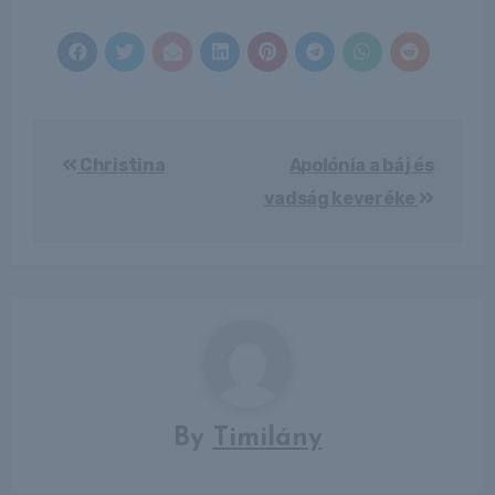
Bejegyzés
Christina
Apolónia a báj és
navigáció
vadság keveréke
By
Timilány