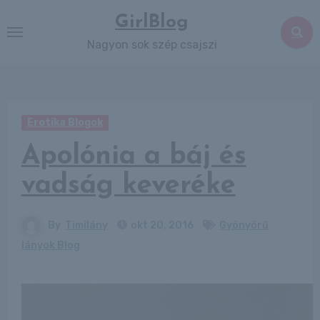
Skip
GirlBlog
to
Nagyon sok szép csajszi
content
Erotika Blogok
Apolónia a báj és
vadság keveréke
By
Timilány
okt 20, 2016
Gyönyörű
lányok Blog