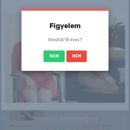
/
Figyelem
Ez is érdekelhet
Elmúltál 18 éves?
IGEN
NEM
Most érkezett! A
Katalin
Hányingercsillapítót
BBC
ajánlott
vezérigazgatója
kritikusainak az
lemondott a p...
NB ...
Powered by
WordPress Popup
Magi Teneva
„Az
Rejtélyes, égből