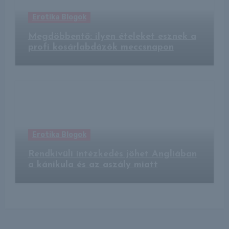
Erotika Blogok
Megdöbbentő: ilyen ételeket esznek a
profi kosárlabdázók meccsnapon
Erotika Blogok
Rendkívüli intézkedés jöhet Angliában
a kánikula és az aszály miatt