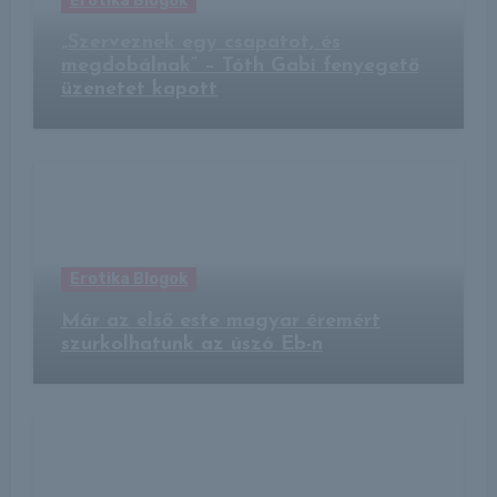
Erotika Blogok
„Szerveznek egy csapatot, és
megdobálnak” – Tóth Gabi fenyegető
üzenetet kapott
Erotika Blogok
Már az első este magyar éremért
szurkolhatunk az úszó Eb-n