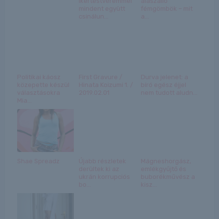
ikertestvéremmel
alászálló
mindent együtt
fémgömbök – mit
csinálun...
a...
Politikai káosz
First Gravure /
Durva jelenet: a
közepette készül
Hinata Koizumi 1. /
bíró egész éjjel
választásokra
2019.02.01
nem tudott aludn...
Mia...
Shae Spreadz
Újabb részletek
Mágneshorgász,
derültek ki az
emlékgyűjtő és
ukrán korrupciós
buborékművész a
bo...
kisz...