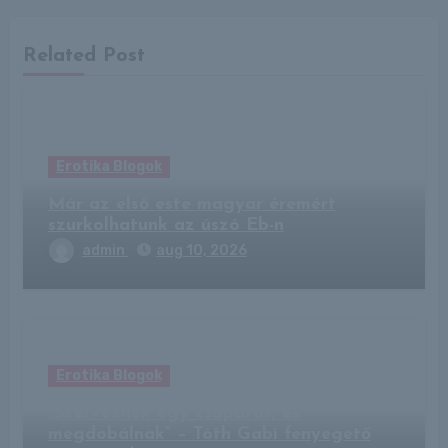
Related Post
Erotika Blogok
Már az első este magyar éremért
szurkolhatunk az úszó Eb-n
admin
aug 10, 2026
Erotika Blogok
„Szerveznek egy csapatot, és
megdobálnak” – Tóth Gabi fenyegető