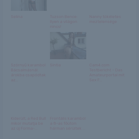
Selina
Tuzson Bence:
Nanny tökéletes
Ilyen a világon
meztelensége
nincs!
Szörnyű karambol
Sintia
Cam4.com
Bácsalmásnál:
Testbericht – Das
árokba csapódtak
Amateurportal mit
az...
Sex F...
Kiderült, a Red Bull
Frontális karambol
mikor mutatja be
a 8-as főúton:
az új Forma-...
hárman sérültek ...