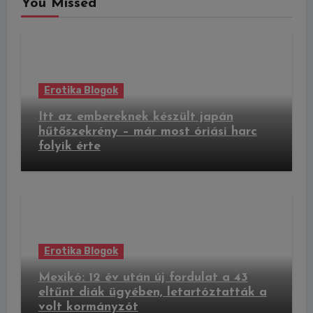
You Missed
Erotika Blogok
Itt az embereknek készült japán
hűtőszekrény – már most óriási harc
folyik érte
Erotika Blogok
Mexikó: 12 év után új fordulat a 43
eltűnt diák ügyében, letartóztatták a
volt kormányzót