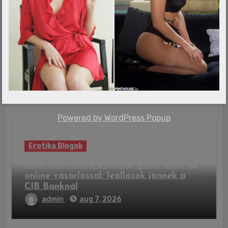
Erotika Blogok
Mexikó: 12 év után új fordulat a 43
eltűnt diák ügyében, letartóztatták a
volt kormányzót
admin
aug 7, 2026
Powered by
WordPress Popup
Erotika Blogok
Nem lehet majd átutalni, gond lehet az
online vásárlással: leállások jönnek a
CIB Banknál
admin
aug 7, 2026