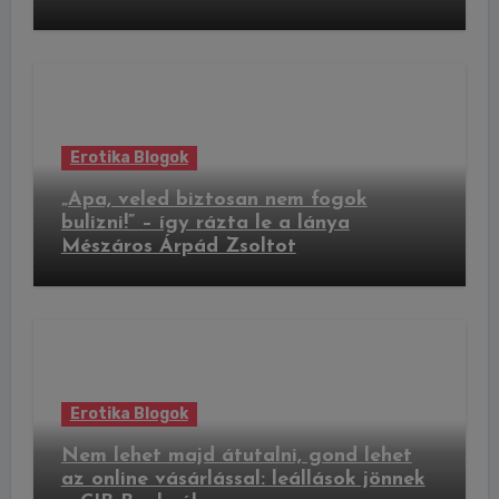
Erotika Blogok
„Apa, veled biztosan nem fogok
bulizni!” – így rázta le a lánya
Mészáros Árpád Zsoltot
Erotika Blogok
Nem lehet majd átutalni, gond lehet
az online vásárlással: leállások jönnek