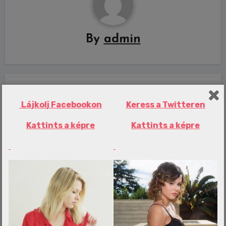
By
admin
Related Post
Lájkolj Facebookon
Keress a Twitteren
Kattints a képre
Kattints a képre
Erotika Blogok
Itt az embereknek készült japán
hűtőszekrény – már most óriási harc
folyik érte
admin
aug 7, 2026