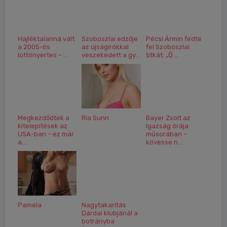
Hajléktalanná vált
Szoboszlai edzője
Pécsi Ármin fedte
a 2005-ös
az újságírókkal
fel Szoboszlai
lottónyertes – ...
veszekedett a gy...
titkát: „Ő ...
Megkezdődtek a
Ria Sunn
Bayer Zsolt az
kitelepítések az
Igazság órája
USA-ban – ez már
műsorában –
a...
kövesse n...
Pamela
Nagytakarítás
Dárdai klubjánál a
botrányba