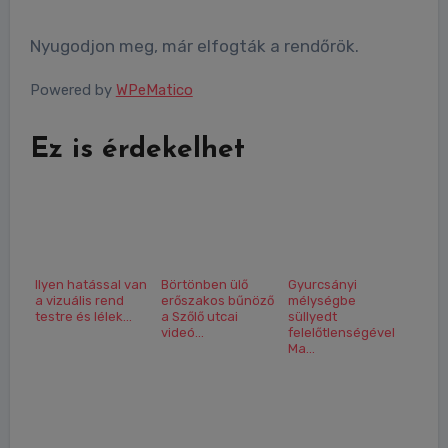
Nyugodjon meg, már elfogták a rendőrök.
Powered by
WPeMatico
Ez is érdekelhet
Ilyen hatással van
Börtönben ülő
Gyurcsányi
a vizuális rend
erőszakos bűnöző
mélységbe
testre és lélek...
a Szőlő utcai
süllyedt
videó...
felelőtlenségével
Ma...