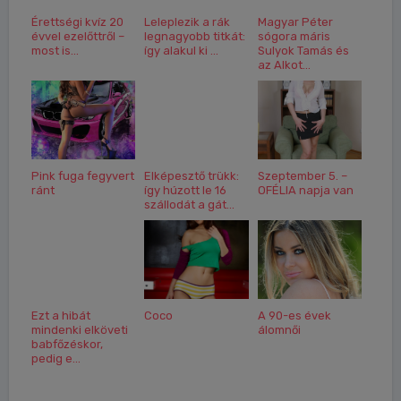
Érettségi kvíz 20
Leleplezik a rák
Magyar Péter
évvel ezelőttről –
legnagyobb titkát:
sógora máris
most is...
így alakul ki ...
Sulyok Tamás és
az Alkot...
Pink fuga fegyvert
Elképesztő trükk:
Szeptember 5. –
ránt
így húzott le 16
OFÉLIA napja van
szállodát a gát...
Ezt a hibát
Coco
A 90-es évek
mindenki elköveti
álomnői
babfőzéskor,
pedig e...