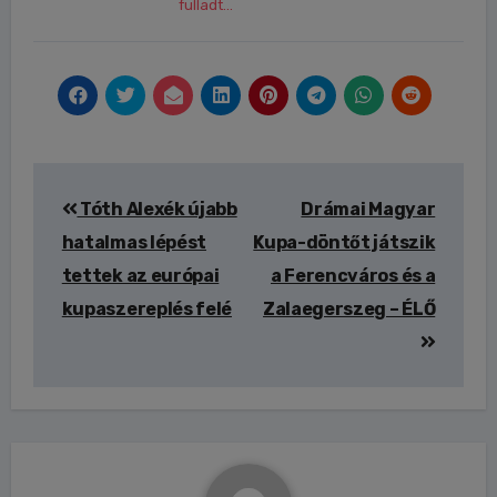
fulladt...
Bejegyzés
Tóth Alexék újabb
Drámai Magyar
navigáció
hatalmas lépést
Kupa-döntőt játszik
tettek az európai
a Ferencváros és a
kupaszereplés felé
Zalaegerszeg – ÉLŐ