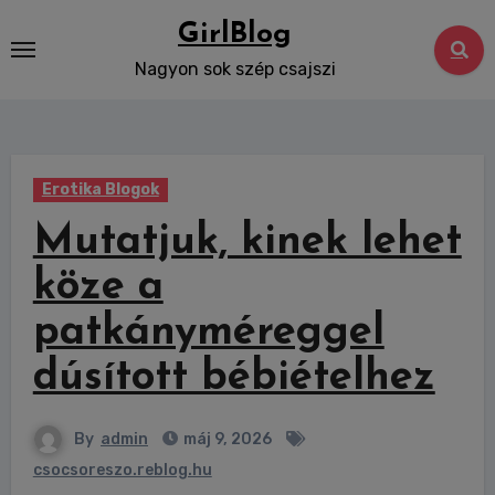
Skip
GirlBlog
to
Nagyon sok szép csajszi
content
Erotika Blogok
Mutatjuk, kinek lehet
köze a
patkányméreggel
dúsított bébiételhez
By
admin
máj 9, 2026
csocsoreszo.reblog.hu