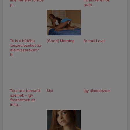
íme néhány fontos
miniszterelnök
p...
autó...
Te is a hűtőbe
(Good) Morning
Brandi Love
teszed ezeket az
élelmiszereket?
It...
Torz arc, beesett
Sisi
Így álmodozom
szemek – így
festhetnek az
influ...