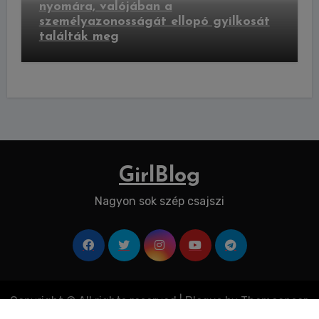
nyomára, valójában a
személyazonosságát ellopó gyilkosát
találták meg
GirlBlog
Nagyon sok szép csajszi
Copyright © All rights reserved
|
Blogus
by
Themeansar
.