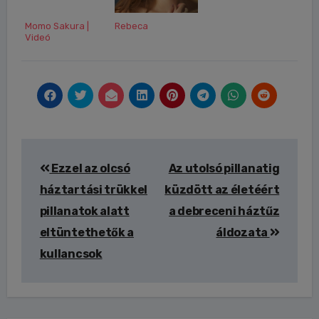
Momo Sakura |
Rebeca
Videó
Bejegyzés
Ezzel az olcsó
Az utolsó pillanatig
navigáció
háztartási trükkel
küzdött az életéért
pillanatok alatt
a debreceni háztűz
eltüntethetők a
áldozata
kullancsok