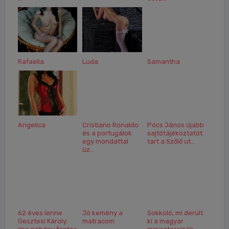
Rafaella
Luda
Samantha
Angelica
Cristiano Ronaldo
Pócs János újabb
és a portugálok
sajtótájékoztatót
egy mondattal
tart a Szőlő ut...
üz...
62 éves lenne
Jó kemény a
Sokkoló, mi derült
Gesztesi Károly:
matracom
ki a magyar