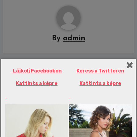
By
admin
Lájkolj Facebookon
Keress a Twitteren
Related Post
Kattints a képre
Kattints a képre
Erotika Blogok
„Az emberek azt hiszik, hogy egy
átlagos lány vagyok a szomszédból, de
nem tudják túltenni magukat azon, hogy
mit csinálok a munkámban”
admin
aug 9, 2026