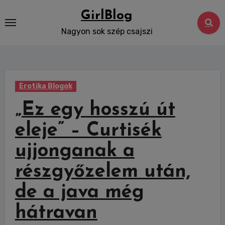
Skip
GirlBlog
to
Nagyon sok szép csajszi
content
Erotika Blogok
„Ez egy hosszú út
eleje” – Curtisék
ujjonganak a
részgyőzelem után,
de a java még
hátravan