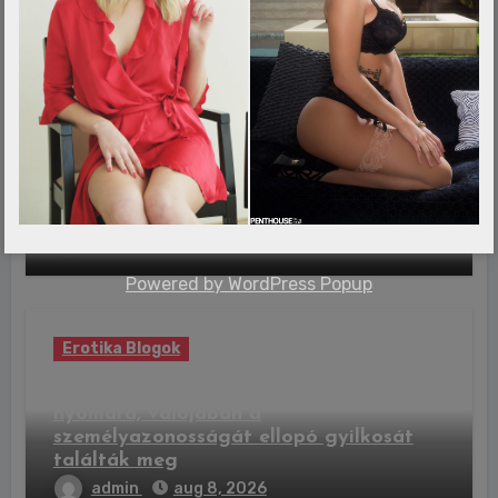
Erotika Blogok
Elhunyt az egyik leghíresebb UFO-
észlelés szemtanúja, ezt látta valójában
admin
aug 9, 2026
Powered by
WordPress Popup
Erotika Blogok
Kempingben bukkantak az eltűnt férfi
nyomára, valójában a
személyazonosságát ellopó gyilkosát
találták meg
admin
aug 8, 2026