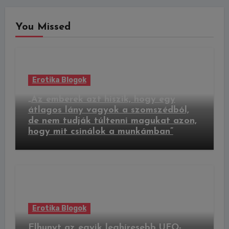
You Missed
Erotika Blogok
„Az emberek azt hiszik, hogy egy
átlagos lány vagyok a szomszédból,
de nem tudják túltenni magukat azon,
hogy mit csinálok a munkámban”
Erotika Blogok
Elhunyt az egyik leghíresebb UFO-