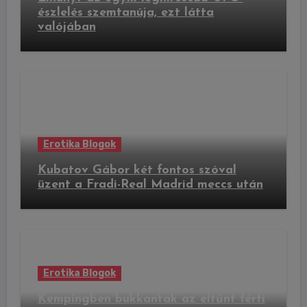
észlelés szemtanúja, ezt látta
valójában
Erotika Blogok
Kubatov Gábor két fontos szóval
üzent a Fradi-Real Madrid meccs után
Erotika Blogok
Kempingben bukkantak az eltűnt férfi