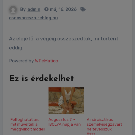
By
admin
máj 16, 2026
csocsoreszo.reblog.hu
Az elejétől a végéig összeszedtük, mi történt
eddig.
Powered by
WPeMatico
Ez is érdekelhet
Felfoghatatlan,
Augusztus 7. –
A nárcisztikus
mit műveltek a
IBOLYA napja van
személyiségzavart
meggyilkolt modell
ne tévesszük
...
össz...