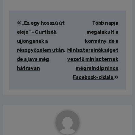
Bejegyzés
„Ez egy hosszú út
Több napja
navigáció
eleje” – Curtisék
megalakult a
ujjonganak a
kormány, de a
részgyőzelem után,
Miniszterelnökséget
de a java még
vezető miniszternek
hátravan
még mindig nincs
Facebook-oldala