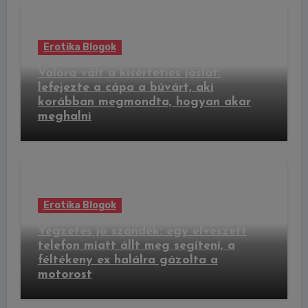
Erotika Blogok
Valóra vált a kísérteties jóslat:
lefejezte a cápa a búvárt, aki
korábban megmondta, hogyan akar
meghalni
Erotika Blogok
Végzetes jó szándék: egy elveszett
telefon miatt állt meg segíteni, a
féltékeny ex halálra gázolta a
motorost