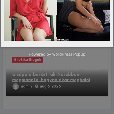
Erotika Blogok
Kihúzták a hatoslottó nyerőszámait,
kilencen kapnak milliós nyereményt
admin
aug 6, 2026
Powered by
WordPress Popup
Erotika Blogok
Valóra vált a kísérteties jóslat: lefejezte
a cápa a búvárt, aki korábban
megmondta, hogyan akar meghalni
admin
aug 6, 2026