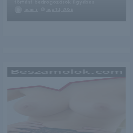
történt bedrogozások ügyében
admin
aug 10, 2026