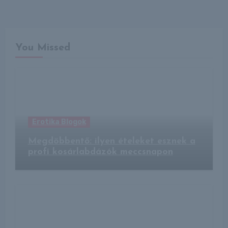
You Missed
Erotika Blogok
Megdöbbentő: ilyen ételeket esznek a
profi kosárlabdázók meccsnapon