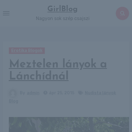
Skip
GirlBlog
to
Nagyon sok szép csajszi
content
Erotika Blogok
Meztelen lányok a
Lánchídnál
By
admin
ápr 25, 2015
Nudista lányok
Blog