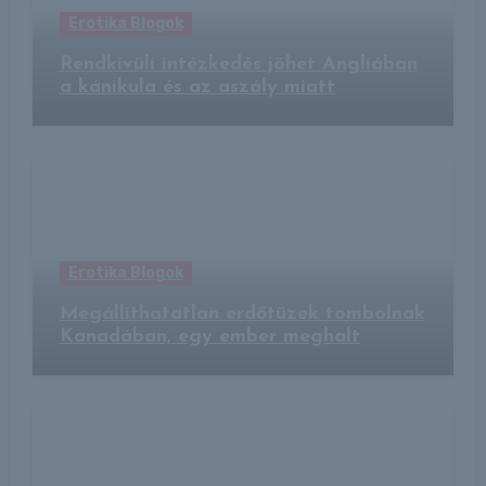
Erotika Blogok
Rendkívüli intézkedés jöhet Angliában
a kánikula és az aszály miatt
Erotika Blogok
Megállíthatatlan erdőtüzek tombolnak
Kanadában, egy ember meghalt