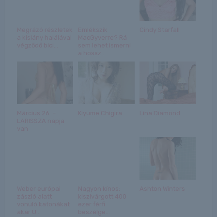
Megrázó részletek
Emlékszik
Cindy Starfall
a kislány halálával
MacGyverre? Rá
végződő bici...
sem lehet ismerni
a hossz...
Március 26. –
Kiyume Chigira
Lina Diamond
LARISSZA napja
van
Weber európai
Nagyon kínos:
Ashton Winters
zászló alatt
kiszivárgott 400
vonuló katonákat
ezer férfi
akar U...
beszélge...