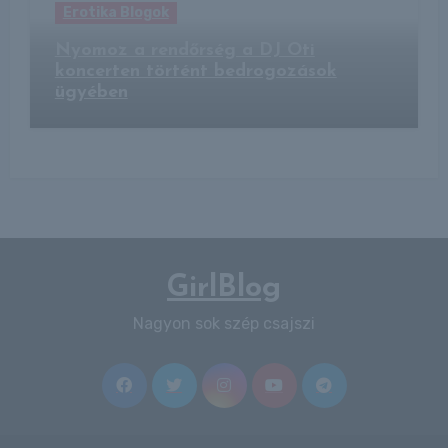
Erotika Blogok
Nyomoz a rendőrség a DJ Oti
koncerten történt bedrogozások
ügyében
GirlBlog
Nagyon sok szép csajszi