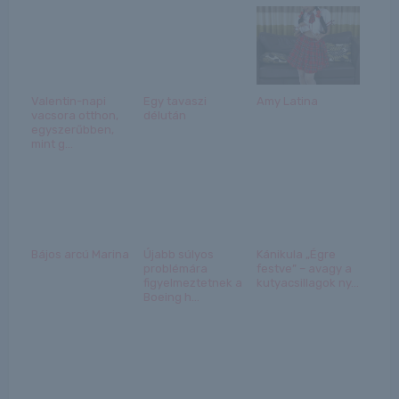
Valentin-napi
Egy tavaszi
Amy Latina
vacsora otthon,
délután
egyszerűbben,
mint g...
Bájos arcú Marina
Újabb súlyos
Kánikula „Égre
problémára
festve” – avagy a
figyelmeztetnek a
kutyacsillagok ny...
Boeing h...