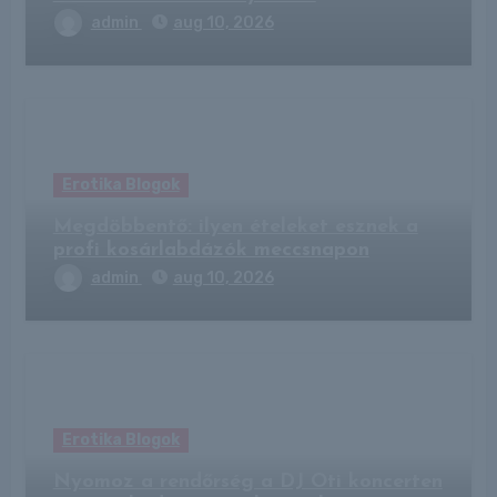
admin
aug 10, 2026
Erotika Blogok
Megdöbbentő: ilyen ételeket esznek a
profi kosárlabdázók meccsnapon
admin
aug 10, 2026
Erotika Blogok
Nyomoz a rendőrség a DJ Oti koncerten