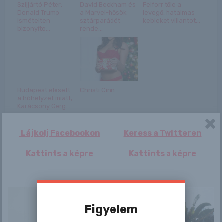
Szijjártó Péter:
David Beckham és
Felforr tőle a
Donald Trump
a Marvel-hősök
levegő, hatalmas
ismételten
sztárparádét
kebleket villantot...
bizonyíto...
rende...
Budapest elesett
Christi Cinn
a hóhelyzet miatt,
Karácsony Gerg...
Lájkolj Facebookon
Keress a Twitteren
Kattints a képre
Kattints a képre
Bejegyzés
Patricia
Calisia
navigáció
Figyelem