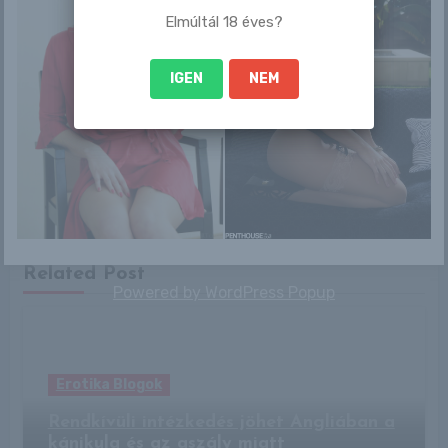
Elmúltál 18 éves?
IGEN
NEM
By
admin
Related Post
Powered by
WordPress Popup
Erotika Blogok
Rendkívüli intézkedés jöhet Angliában a
kánikula és az aszály miatt