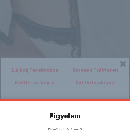
Lájkolj Facebookon
Keress a Twitteren
Kattints a képre
Kattints a képre
Figyelem
Elmúltál 18 éves?