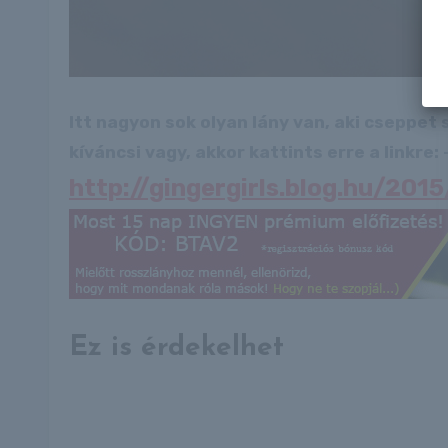
Itt nagyon sok olyan lány van, aki cseppet
kíváncsi vagy, akkor kattints erre a linkre: -
http://gingergirls.blog.hu/20
Ez is érdekelhet