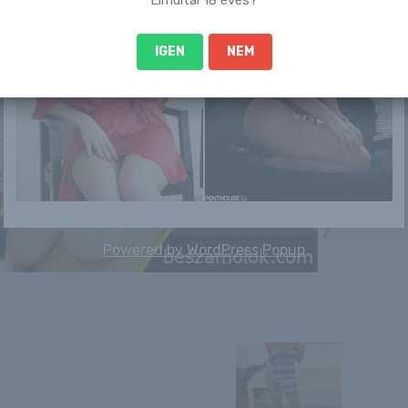
IGEN
NEM
 sem szégyenlős. Ha ennek a lánynak a teljes képso
:-
15/11/28/tunde_339
/
Powered by
WordPress Popup