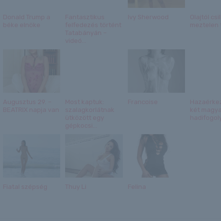
Donald Trump a
Fantasztikus
Ivy Sherwood
Olajtól csi
béke elnöke
felfedezés történt
meztelen 
Tatabányán –
videó...
Augusztus 29. –
Most kaptuk:
Francoise
Hazaérkez
BEATRIX napja van
szalagkorlátnak
két magya
ütközött egy
hadifogol
gépkocsi...
Fiatal szépség
Thuy Li
Felina