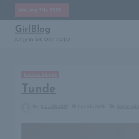
Skip
pén. aug 7th, 2026
to
content
GirlBlog
Nagyon sok szép csajszi
Erotika Blogok
Tunde
By
KILLERLOOP
nov 28, 2015
Vöröshajú