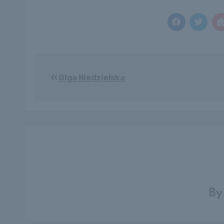
Bejegyzés
Olga Niedzielska
navigáció
B