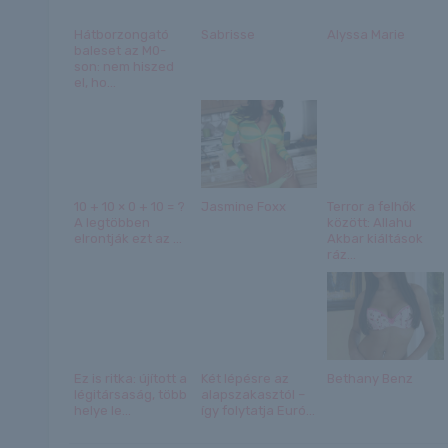
Hátborzongató
Sabrisse
Alyssa Marie
baleset az M0-
son: nem hiszed
el, ho...
10 + 10 × 0 + 10 = ?
Jasmine Foxx
Terror a felhők
A legtöbben
között: Allahu
elrontják ezt az ...
Akbar kiáltások
ráz...
Ez is ritka: újított a
Két lépésre az
Bethany Benz
légitársaság, több
alapszakasztól –
helye le...
így folytatja Euró...