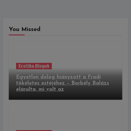
You Missed
Erotika Blogok
Egyetlen dolog hiányzott a Fradi
tökéletes estéjéhez – Borbély Balázs
elárulta, mi volt az