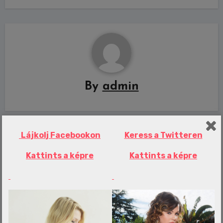
By
admin
Lájkolj Facebookon
Keress a Twitteren
Related Post
Kattints a képre
Kattints a képre
Erotika Blogok
Egyetlen dolog hiányzott a Fradi
tökéletes estéjéhez – Borbély Balázs