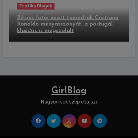
Erotika Blogok
Bikinis fotói miatt támadták Cristiano
Ronaldo menyasszonyát, a portugál
klasszis is megszólalt
GirlBlog
Nagyon sok szép csajszi