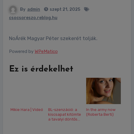
By
admin
szept 21, 2025
csocsoreszo.reblog.hu
NoÁrék Magyar Péter szekerét tolják.
Powered by
WPeMatico
Ez is érdekelhet
Mikie Hara | Videó
BL-szenzáció: a
In the army now
kiscsapat kitömte
(Roberta Berti)
a tavalyi döntős...