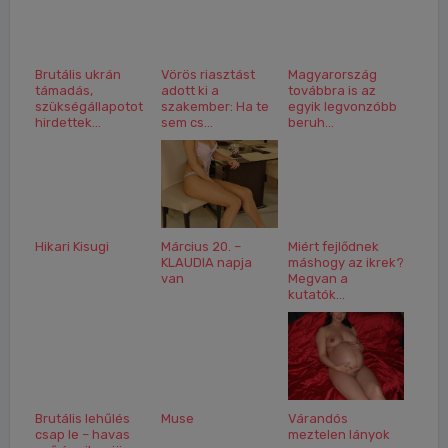
Brutális ukrán
Vörös riasztást
Magyarország
támadás,
adott ki a
továbbra is az
szükségállapotot
szakember: Ha te
egyik legvonzóbb
hirdettek...
sem cs...
beruh...
Hikari Kisugi
Március 20. –
Miért fejlődnek
KLAUDIA napja
máshogy az ikrek?
van
Megvan a
kutatók...
Brutális lehűlés
Muse
Várandós
csap le – havas
meztelen lányok