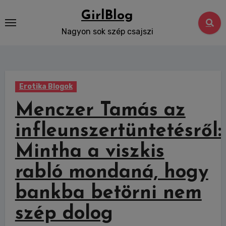
Skip
GirlBlog
to
Nagyon sok szép csajszi
content
Erotika Blogok
Menczer Tamás az
infleunszertüntetésről:
Mintha a viszkis
rabló mondaná, hogy
bankba betörni nem
szép dolog