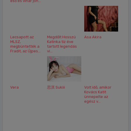
eső és vihar jön...
Lecsapott az
Megdőlt Hosszú
Asa Akira
MLSZ,
Katinka tíz éve
megbüntették a
tartott legendás
Fradit, az Újpes...
vi...
Vera
思淇 Sukiii
Volt idő, amikor
Kovács Katit
ünnepelte az
egész v...