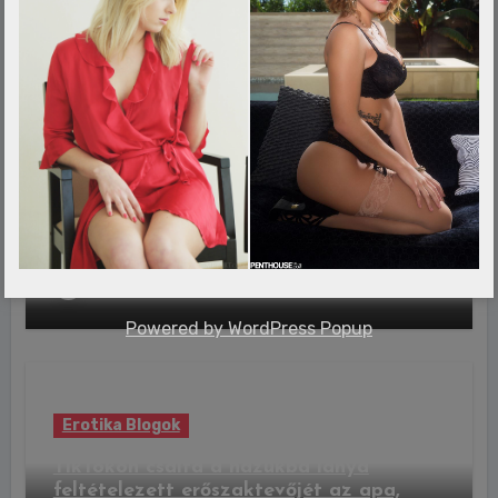
elárulta, mi volt az
admin
aug 5, 2026
Erotika Blogok
A Fradi a Górnik Zabrzét is legyőzte,
tovább szárnyal az európai
kupaporondon
admin
aug 5, 2026
Powered by
WordPress Popup
Erotika Blogok
TikTokon csalta a házukba lánya
feltételezett erőszaktevőjét az apa,