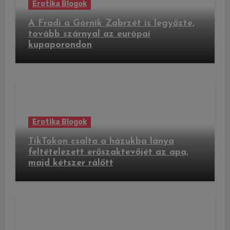
Erotika Blogok
A Fradi a Górnik Zabrzét is legyőzte,
tovább szárnyal az európai
kupaporondon
Erotika Blogok
TikTokon csalta a házukba lánya
feltételezett erőszaktevőjét az apa,
majd kétszer rálőtt