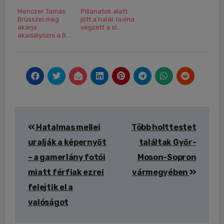
Menczer Tamás:
Pillanatok alatt
Brüsszel meg
jött a halál: lavina
akarja
végzett a sí...
akadályozni a B...
Bejegyzés
Hatalmas mellei
Több holttestet
navigáció
uralják a képernyőt
találtak Győr-
– a gamerlány fotói
Moson-Sopron
miatt férfiak ezrei
vármegyében
felejtik el a
valóságot