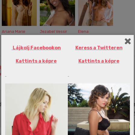
Ariana Marie
Jezabel Vessir
Elena
összeállítás
Lájkolj Facebookon
Keress a Twitteren
Kattints a képre
Kattints a képre
 drámai
Megbénult az M1-es, egyre hosszabb a dugó a te
pályazár mia