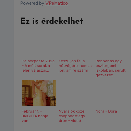
Powered by
WPeMatico
Ez is érdekelhet
Palackposta 2026
Készüljön fel a
Robbanás egy
– A múlt sorai, a
hétvégére: nem az
esztergomi
jelen válaszai...
jön, amire számí...
iskolában: sérült
gázvezet...
Február 1. –
Nyaralók közé
Nora – Dora
BRIGITTA napja
csapódott egy
van
drón – videó...