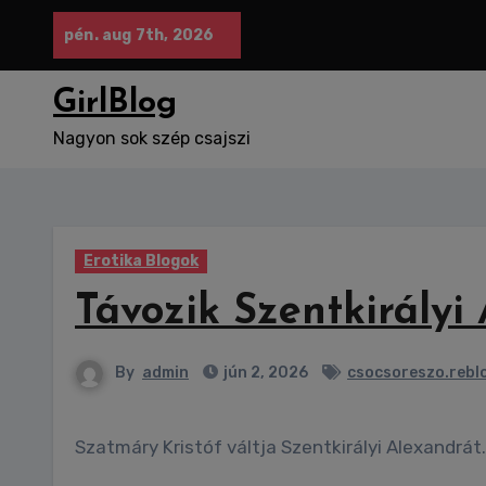
Skip
pén. aug 7th, 2026
to
content
GirlBlog
Nagyon sok szép csajszi
Erotika Blogok
Távozik Szentkirályi 
By
admin
jún 2, 2026
csocsoreszo.rebl
Szatmáry Kristóf váltja Szentkirályi Alexandrát.