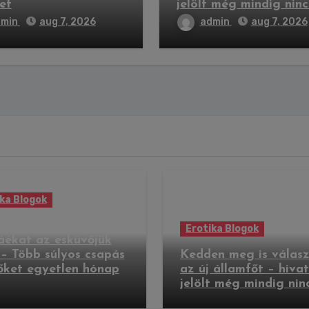
et
jelölt még mindig ninc
dmin
aug 7, 2026
admin
aug 7, 2026
ka Blogok
olták Pindroch
Erotika Blogok
áékat az esküvőjük
 – Több súlyos csapás
Kedden meg is válasz
őket egyetlen hónap
az új államfőt – hiva
jelölt még mindig nin