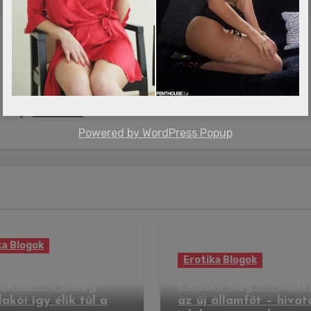
By
admin
Powered by
WordPress Popup
ka Blogok
Erotika Blogok
 étel és forró ital a
ulában? A meleg
Kedden meg is válasz
akói így élik túl a
az új államfőt – hivat