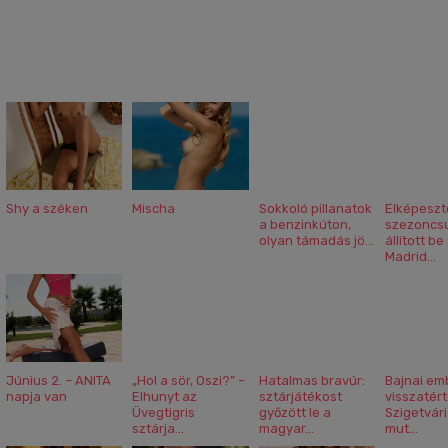
Shy a széken
Mischa
Sokkoló pillanatok
Elképeszt
a benzinkúton,
szezoncs
olyan támadás jö...
állított be
Madrid...
Június 2. – ANITA
„Hol a sör, Oszi?” –
Hatalmas bravúr:
Bajnai em
napja van
Elhunyt az
sztárjátékost
visszatért
Üvegtigris
győzött le a
Szigetvári
sztárja...
magyar...
mut...