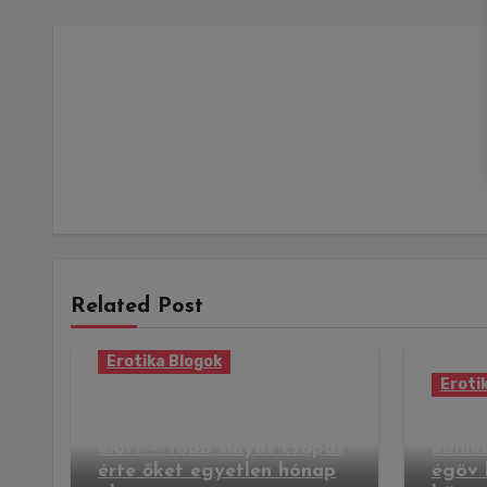
Related Post
Erotika Blogok
Eroti
Kirabolták Pindroch
Csabáékat az esküvőjük
Csípős
előtt – Több súlyos csapás
kánik
érte őket egyetlen hónap
égöv l