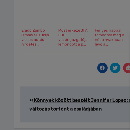
Eladó Zámbó
Most érkezett! A
Fényes nappal
Jimmy Suzukija –
BBC
támadták meg a
vicces autós
vezérigazgatója
nőt a nyakában
hirdetés...
lemondott a p...
lévő a...
Bejegyzés
Könnyek között beszélt Jennifer Lopez:
navigáció
változás történt a családjában