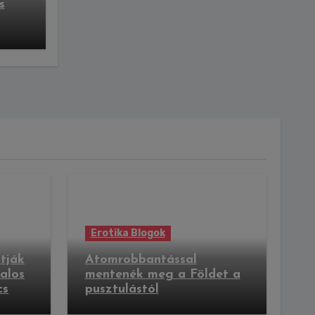
s
Erotika Blogok
tják
Atomrobbantással
talos
mentenék meg a Földet a
cs
pusztulástól