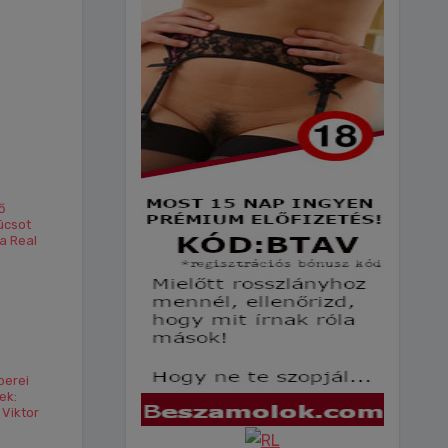
ő
úcsot
 a Real
berei
ek:
 Viktor