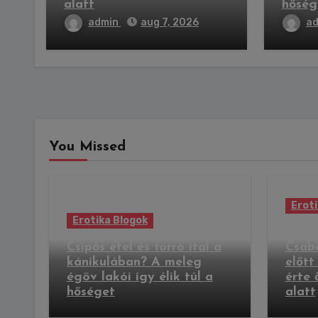
alatt
hőség
admin
aug 7, 2026
a
You Missed
Eroti
Erotika Blogok
Kirab
Csípős étel és forró ital a
Csab
kánikulában? A meleg
előtt
égöv lakói így élik túl a
érte 
hőséget
alatt