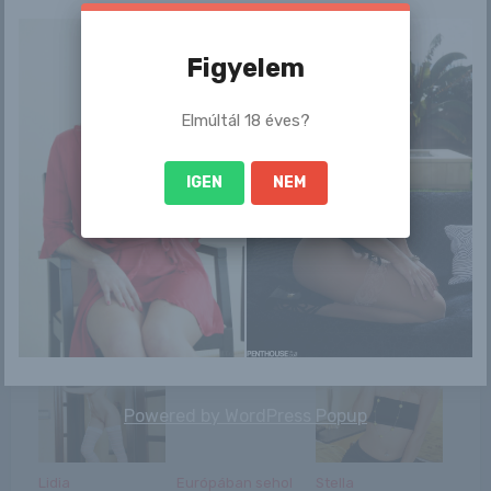
Figyelem
/
Elmúltál 18 éves?
Ez is érdekelhet
IGEN
NEM
Alina
Már napi egy
Játékos bimbók 2.
csésze kávé
csökkenti a
betegség kock...
Powered by
WordPress Popup
Lidia
Európában sehol
Stella