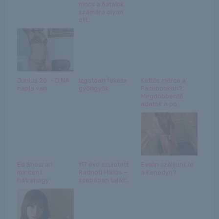
nincs a fiatalok
számára olyan
ott...
Június 20. – DINA
Izgatóan fekete
Kettős mérce a
napja van
gyöngyök
Facebookon?
Megdöbbentő
adatok a po...
Ed Sheeran
117 éve született
Evelin szálljunk le
mindent
Radnóti Miklós –
a Kenedyn?
hátrahagy
zsebében talált...