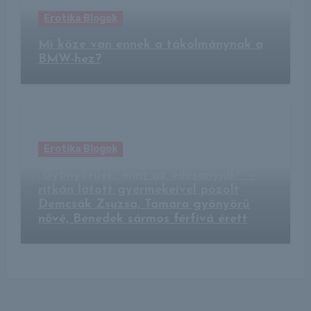
Erotika Blogok
Mi köze van ennek a tákolmánynak a
BMW-hez?
Erotika Blogok
„Gyönyörűek, mint az édesanyjuk!” –
ritkán látott gyermekeivel pózolt
Demcsák Zsuzsa, Tamara gyönyörű
nővé, Benedek sármos férfivá érett