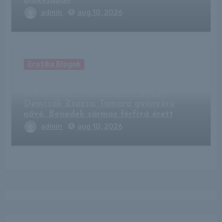
blokkjában
admin
aug 10, 2026
Erotika Blogok
„Gyönyörűek, mint az édesanyjuk!” –
ritkán látott gyermekeivel pózolt
Demcsák Zsuzsa, Tamara gyönyörű
nővé, Benedek sármos férfivá érett
admin
aug 10, 2026