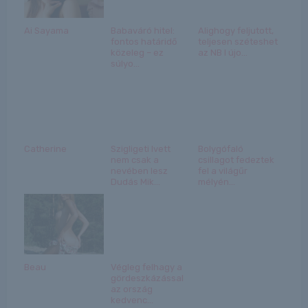
Ai Sayama
Babaváró hitel:
Alighogy feljutott,
fontos határidő
teljesen széteshet
közeleg – ez
az NB I újo...
súlyo...
Catherine
Szigligeti Ivett
Bolygófaló
nem csak a
csillagot fedeztek
nevében lesz
fel a világűr
Dudás Mik...
mélyén...
Beau
Végleg felhagy a
gördeszkázással
az ország
kedvenc...