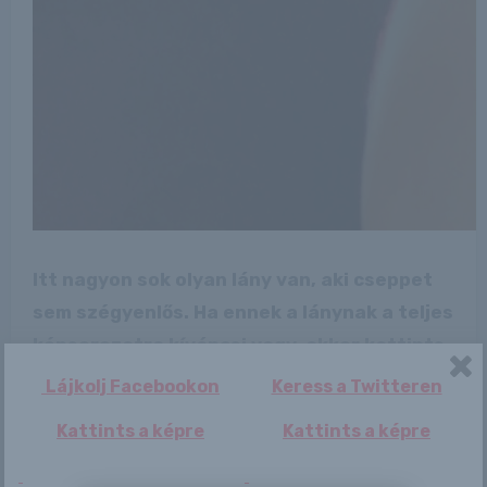
Itt nagyon sok olyan lány van, aki cseppet
sem szégyenlős. Ha ennek a lánynak a teljes
képsorozatra kíváncsi vagy, akkor kattints
erre a linkre: -:-
Lájkolj Facebookon
Keress a Twitteren
http://browhair.blog.hu/2016/11/
Kattints a képre
Kattints a képre