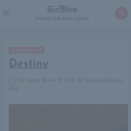
Skip
GirlBlog
to
Nagyon sok szép csajszi
content
Erotika Blogok
Destiny
By
admin
nov 18, 2016
Barna hajú lányok
Blog