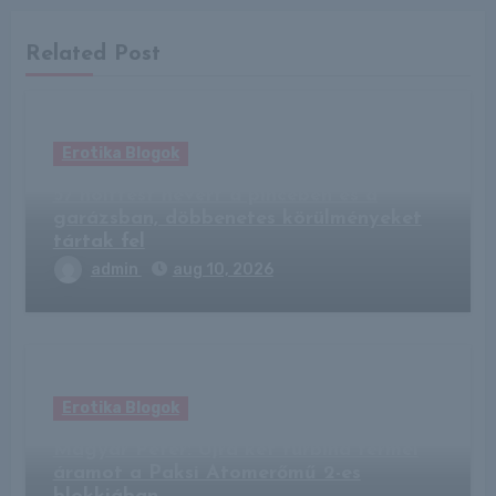
Related Post
Erotika Blogok
57 holttest hevert a pincében és a
garázsban, döbbenetes körülményeket
tártak fel
admin
aug 10, 2026
Erotika Blogok
Magyar Péter: Újra két turbina termel
áramot a Paksi Atomerőmű 2-es