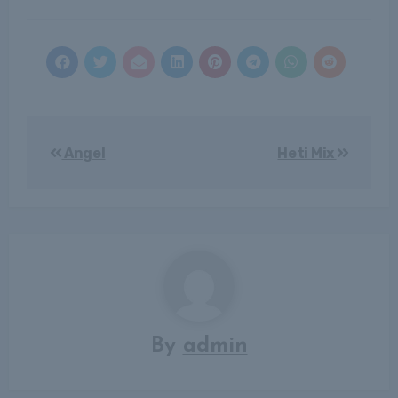
Bejegyzés
Angel
Heti Mix
navigáció
By
admin