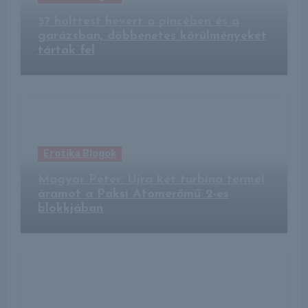
57 holttest hevert a pincében és a
garázsban, döbbenetes körülményeket
tártak fel
Erotika Blogok
Magyar Péter: Újra két turbina termel
áramot a Paksi Atomerőmű 2-es
blokkjában