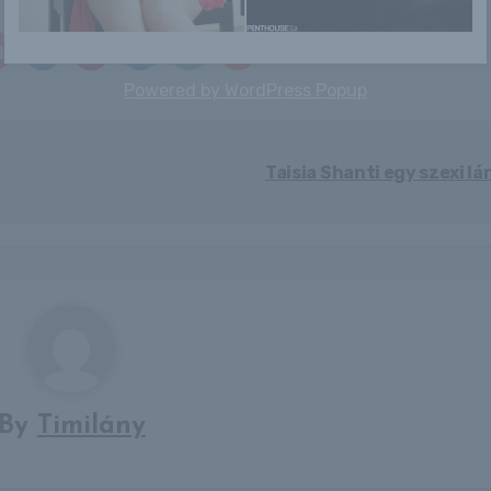
Powered by
WordPress Popup
Taisia Shanti egy szexi lá
By
Timilány