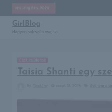
Skip
szo. aug 8th, 2026
to
content
GirlBlog
Nagyon sok szép csajszi
Erotika Blogok
Taisia Shanti egy sze
By
Timilány
szept 15, 2016
Gyönyörű lá