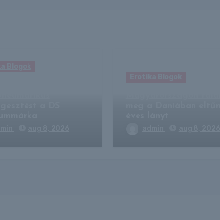
ka Blogok
Erotika Blogok
ahozza a
pneumatikus
Magyarországon talá
ggesztést a DS
meg a Dániában eltűn
iummárka
éves lányt
dmin
aug 8, 2026
admin
aug 8, 2026