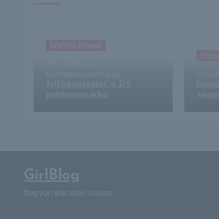
Erotika Blogok
Eroti
Visszahozza a
hidropneumatikus
Óriás
felfüggesztést a DS
bron
prémiummárka
vegye
GirlBlog
Nagyon sok szép csajszi