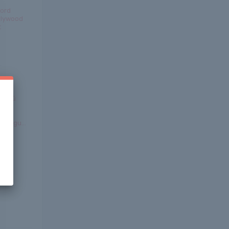
Ford
llywood
t
szerű
an
 hangu...