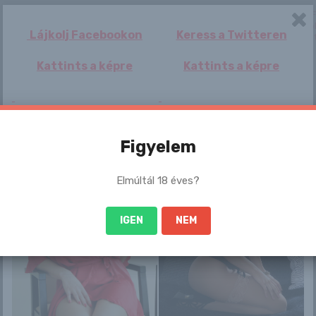
Oscar-botrányok:
Nem csak a
Tyna
Harrison 
csókolózó
Balaton létezik:
egyike Ho
Lájkolj Facebookon
Keress a Twitteren
testvérek, élő
mutatjuk a Tisza-
alábecsül
adásban ...
tó le...
csillaga...
Kattints a képre
Kattints a képre
Lai Mei Yee
Így ünnepeltek a
Szomszédunk
Ez az egy
Figyelem
migránsok
rendkívüli
szokás
Európában:
sajtótájékoztatón
garantált
erőszak, tűz...
közölte a...
feldobja a
Elmúltál 18 éves?
IGEN
NEM
Izzasztó látvány: a
Coco Rose 2. rész
Gyönyörű szőke
zuhany alatt
hajával, durva
élvezkedik az álo...
dekoltázsával és
elb...