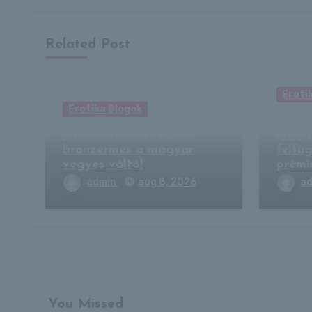
Related Post
Eroti
Erotika Blogok
Vissz
Óriási csata a végén:
hidro
bronzérmes a magyar
felfü
vegyes váltó!
prém
admin
aug 8, 2026
a
You Missed