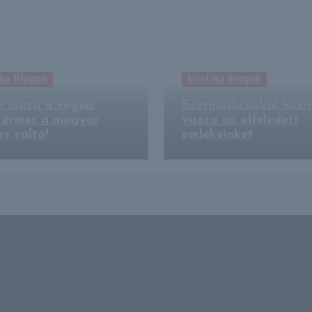
ka Blogok
Erotika Blogok
i csata a végén:
Ecetmuslicákkal hoz
zérmes a magyar
vissza az elfeledett
s váltó!
emlékeinket