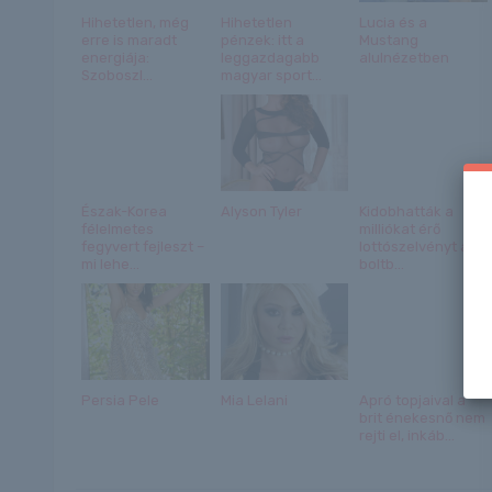
Hihetetlen, még
Hihetetlen
Lucia és a
erre is maradt
pénzek: itt a
Mustang
energiája:
leggazdagabb
alulnézetben
Szoboszl...
magyar sport...
Észak-Korea
Alyson Tyler
Kidobhatták a
félelmetes
milliókat érő
fegyvert fejleszt –
lottószelvényt a
mi lehe...
boltb...
Persia Pele
Mia Lelani
Apró topjaival a
brit énekesnő nem
rejti el, inkáb...