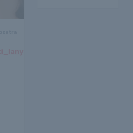
rozatra
xi_lany