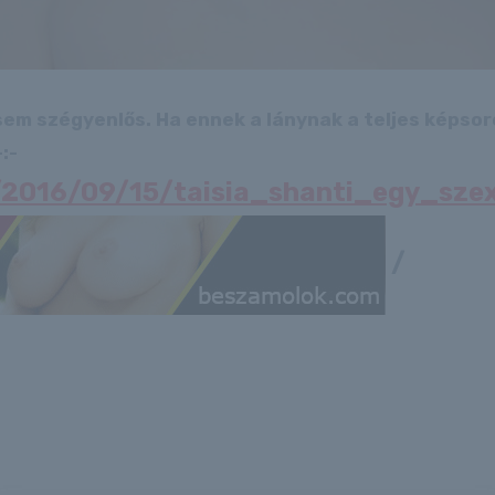
 sem szégyenlős. Ha ennek a lánynak a teljes képso
:-
u/2016/09/15/taisia_shanti_egy_sze
/