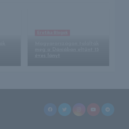
Erotika Blogok
nák
Magyarországon találták
meg a Dániában eltűnt 15
éves lányt