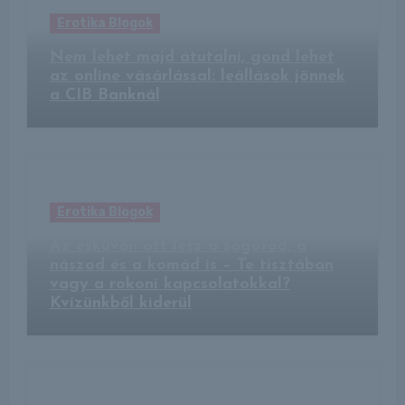
Erotika Blogok
Nem lehet majd átutalni, gond lehet
az online vásárlással: leállások jönnek
a CIB Banknál
Erotika Blogok
Az esküvőn ott lesz a sógorod, a
nászod és a komád is – Te tisztában
vagy a rokoni kapcsolatokkal?
Kvízünkből kiderül