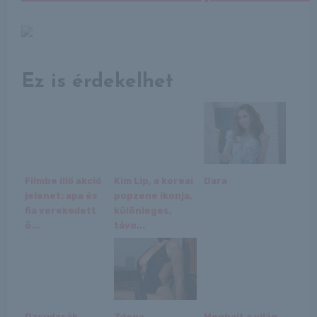
Ez is érdekelhet
Filmbe illő akció
Kim Lip, a koreai
Dara
jelenet: apa és
popzene ikonja,
fia verekedett
különleges,
ö...
távo...
Dzsudzsák
Zdena
Meghalt a világ