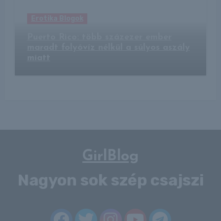
Erotika Blogok
Puerto Rico: több százezer ember
maradt folyóvíz nélkül a súlyos aszály
miatt
GirlBlog
Nagyon sok szép csajszi