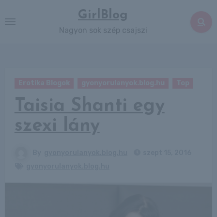
Skip
GirlBlog
to
Nagyon sok szép csajszi
content
Erotika Blogok
gyonyorulanyok.blog.hu
Top
Taisia Shanti egy
szexi lány
By
gyonyorulanyok.blog.hu
szept 15, 2016
gyonyorulanyok.blog.hu