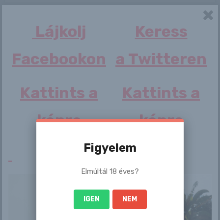
Lájkolj
Keress
Facebookon
a Twitteren
By
gyonyorulanyok.blog.hu
Kattints a
Kattints a
képre
képre
Related Post
Figyelem
Erotika Blogok
Elmúltál 18 éves?
Nem lehet majd átutalni, gond lehet az
online vásárlással: leállások jönnek a
IGEN
NEM
CIB Banknál