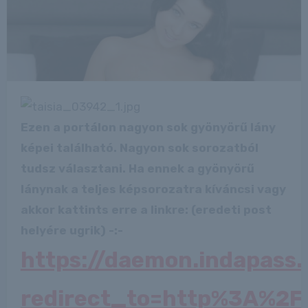
Ezen a portálon nagyon sok gyönyörű lány
képei található. Nagyon sok sorozatból
tudsz választani. Ha ennek a gyönyörű
lánynak a teljes képsorozatra kíváncsi vagy
akkor kattints erre a linkre: (eredeti post
helyére ugrik) -:-
https://daemon.indapass
redirect_to=http%3A%2F