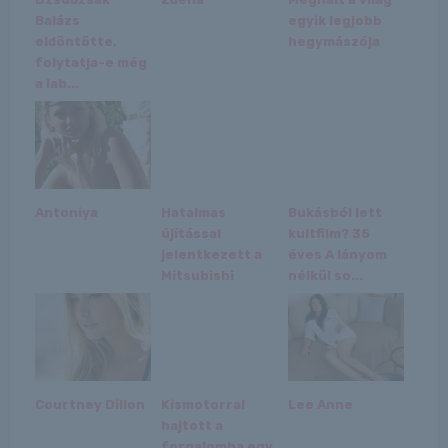
Balázs
egyik legjobb
eldöntötte,
hegymászója
folytatja-e még
a lab...
Antoniya
Hatalmas
Bukásból lett
újítással
kultfilm? 35
jelentkezett a
éves A lányom
Mitsubishi
nélkül so...
Courtney Dillon
Kismotorral
Lee Anne
hajtott a
forgalomba egy