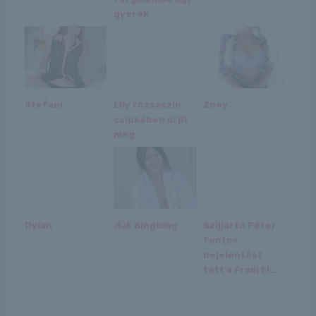
gyerek
Stefani
Lily rózsaszín
Zoey
csipkében őrjít
meg
Dylan
冰冰 Bingbing
Szijjártó Péter
fontos
bejelentést
tett a Fradi El...