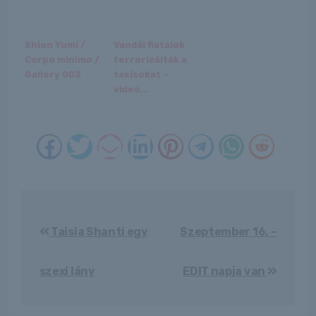
Shion Yumi /
Vandál fiatalok
Corpo minimo /
terrorizálták a
Gallery 003
taxisokat –
videó...
Bejegyzés
navigáció
Taisia Shanti egy
Szeptember 16. –
szexi lány
EDIT napja van