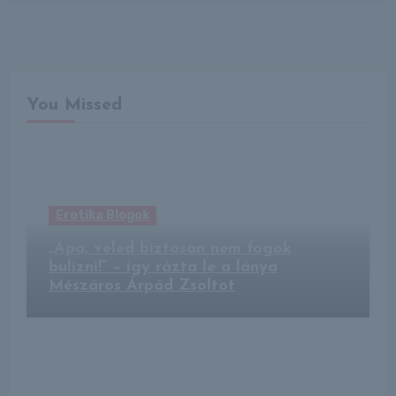
You Missed
Erotika Blogok
„Apa, veled biztosan nem fogok
bulizni!” – így rázta le a lánya
Mészáros Árpád Zsoltot