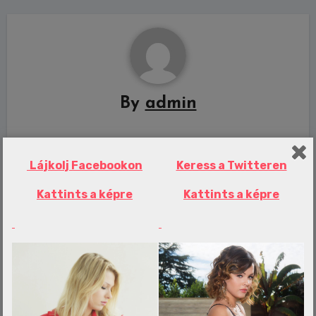
By
admin
Lájkolj Facebookon
Keress a Twitteren
Related Post
Kattints a képre
Kattints a képre
Erotika Blogok
Trükkös biológia kvíz: te mennyit tudsz
az emberi testről?