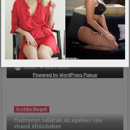
admin
aug 9, 2026
Erotika Blogok
Októberben megnyílnak az
ügynökakták, de a teljes igazság
továbbra is rejtve maradhat
admin
aug 9, 2026
Powered by
WordPress Popup
Erotika Blogok
Holttestet találtak az egykori vasi
strand öltözőjében