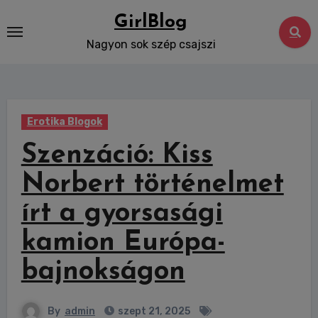
Skip
GirlBlog
to
Nagyon sok szép csajszi
content
Erotika Blogok
Szenzáció: Kiss
Norbert történelmet
írt a gyorsasági
kamion Európa-
bajnokságon
By
admin
szept 21, 2025