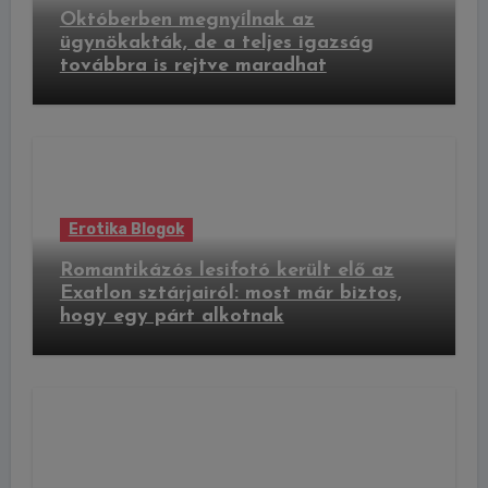
Októberben megnyílnak az
ügynökakták, de a teljes igazság
továbbra is rejtve maradhat
Erotika Blogok
Romantikázós lesifotó került elő az
Exatlon sztárjairól: most már biztos,
hogy egy párt alkotnak