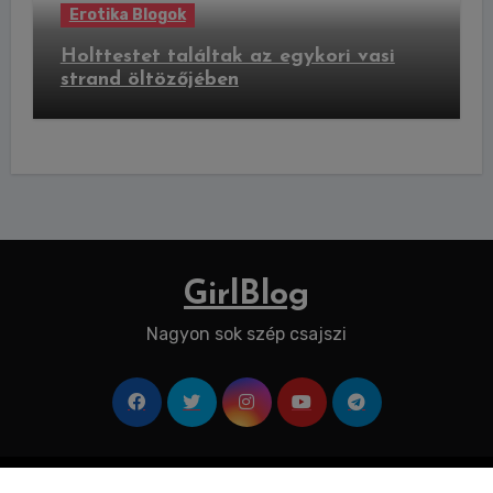
Erotika Blogok
Holttestet találtak az egykori vasi
strand öltözőjében
GirlBlog
Nagyon sok szép csajszi
Copyright © All rights reserved
|
Blogus
by
Themeansar
.