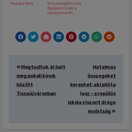
Nayuka Mine
Kutyatulajdonosok,
figyelem! Ezek a
karácsonyi fin...
Bejegyzés
Megtudtuk, ki halt
Hatalmas
navigáció
meg pokoli kínok
összegeket
között
kereshet, aki pilóta
Tiszaújvárosban
lesz – a repülős
iskola viszont drága
mulatság