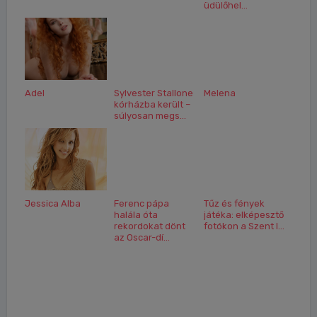
üdülőhel...
Adel
Sylvester Stallone
Melena
kórházba került –
súlyosan megs...
Jessica Alba
Ferenc pápa
Tűz és fények
halála óta
játéka: elképesztő
rekordokat dönt
fotókon a Szent I...
az Oscar-dí...