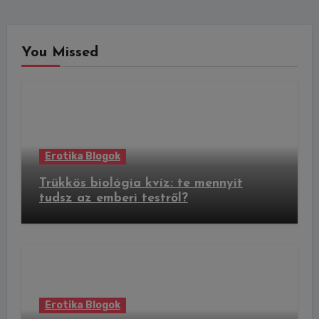
You Missed
Erotika Blogok
Trükkös biológia kvíz: te mennyit
tudsz az emberi testről?
Erotika Blogok