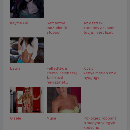
Kayme Kai
Samantha
Az osztrák
meztelenül
kormány azt sem
stoppol
tudja, miért fizet
Laura
Felfedték a
Kicsit
Trump-Zelenszkij
kényelmetlen ez a
találkozó
nyugágy
helyszínét...
Gisele
Muse
Pokolgép robbant
a magyarok egyik
kedvenc