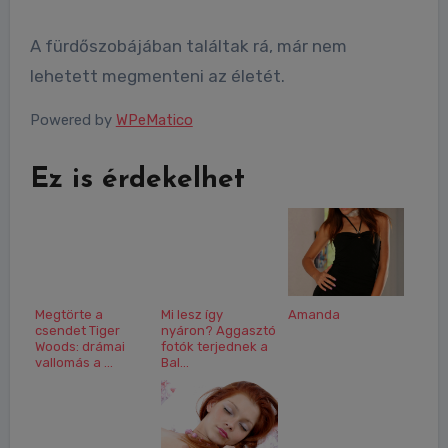
A fürdőszobájában találtak rá, már nem
lehetett megmenteni az életét.
Powered by
WPeMatico
Ez is érdekelhet
Megtörte a
Mi lesz így
Amanda
csendet Tiger
nyáron? Aggasztó
Woods: drámai
fotók terjednek a
vallomás a ...
Bal...