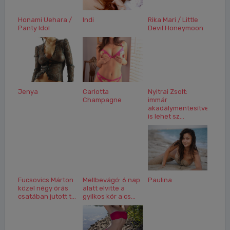
Honami Uehara /
Indi
Rika Mari / Little
Panty Idol
Devil Honeymoon
Jenya
Carlotta
Nyitrai Zsolt:
Champagne
immár
akadálymentesítve
is lehet sz...
Fucsovics Márton
Mellbevágó: 6 nap
Paulina
közel négy órás
alatt elvitte a
csatában jutott t...
gyilkos kór a cs...