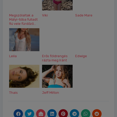
Megszólaltak a
Viki
Sade Mare
Mályi-tóba fulladt
fiú vele fürdőző...
Leila
Erős földrengés
Edwige
rázta meg Iránt
Thais
Jeff Milton