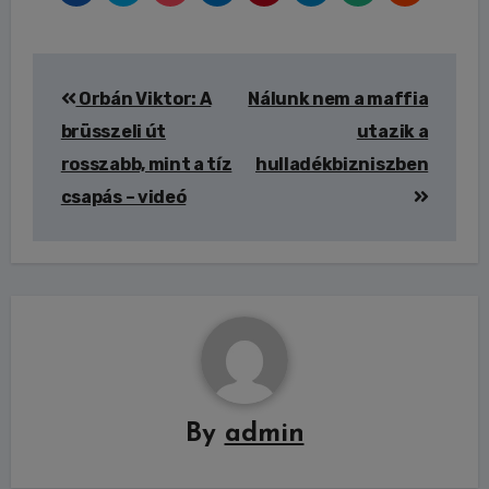
Bejegyzés
Orbán Viktor: A
Nálunk nem a maffia
navigáció
brüsszeli út
utazik a
rosszabb, mint a tíz
hulladékbizniszben
csapás – videó
By
admin