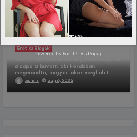
kilencen kapnak milliós nyereményt
admin
aug 6, 2026
Erotika Blogok
Powered by
WordPress Popup
Valóra vált a kísérteties jóslat: lefejezte
a cápa a búvárt, aki korábban
megmondta, hogyan akar meghalni
admin
aug 6, 2026