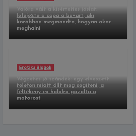
Valóra vált a kísérteties jóslat:
lefejezte a cápa a búvárt, aki
korábban megmondta, hogyan akar
meghalni
Erotika Blogok
Végzetes jó szándék: egy elveszett
telefon miatt állt meg segíteni, a
féltékeny ex halálra gázolta a
motorost