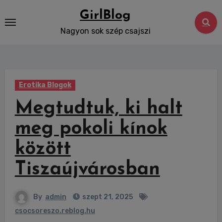
Skip
GirlBlog
to
Nagyon sok szép csajszi
content
Erotika Blogok
Megtudtuk, ki halt
meg pokoli kínok
között
Tiszaújvárosban
By
admin
szept 21, 2025
csocsoreszo.reblog.hu