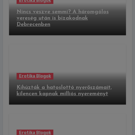
Erotika Blogok
Nincs veszve semmi? A háromgólos
vereség után is bizakodnak
Debrecenben
Erotika Blogok
Kihúzták a hatoslottó nyerőszámait,
kilencen kapnak milliós nyereményt
Erotika Blogok