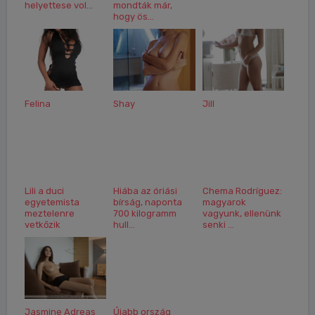
helyettese vol...
mondták már,
hogy ös...
Felina
Shay
Jill
Lili a duci
Hiába az óriási
Chema Rodríguez:
egyetemista
bírság, naponta
magyarok
meztelenre
700 kilogramm
vagyunk, ellenünk
vetkőzik
hull...
senki ...
Jasmine Adreas
Újabb ország