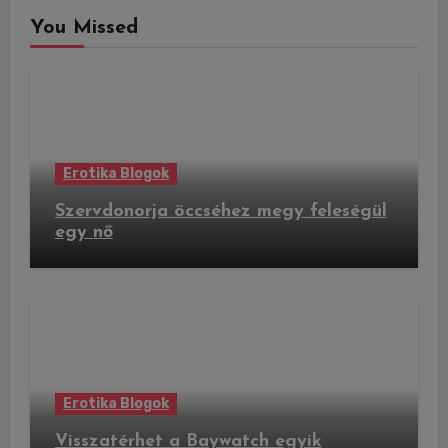
You Missed
Erotika Blogok
Szervdonorja öccséhez megy feleségül
egy nő
Erotika Blogok
Visszatérhet a Baywatch egyik