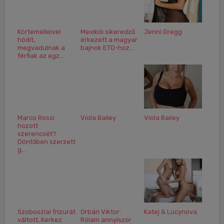
Körtemelleivel
Mexikói sikeredző
Jenni Gregg
hódít,
érkezett a magyar
megvadulnak a
bajnok ETO-hoz...
férfiak az egz...
Marco Rossi
Viola Bailey
Viola Bailey
hozott
szerencsét?
Döntőben szerzett
g...
Szoboszlai frizurát
Orbán Viktor:
Katej & Lucynova
váltott, Kerkez
Rólam annyiszor