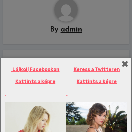
By
admin
Related Post
Lájkolj Facebookon
Keress a Twitteren
Kattints a képre
Kattints a képre
Erotika Blogok
Szervdonorja öccséhez megy feleségül
egy nő
admin
aug 9, 2026