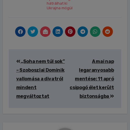
hátrálhat ki
Ukrajna mögül
Bejegyzés
„Soha nem túl sok”
A mai nap
navigáció
– Szoboszlai Dominik
legaranyosabb
vallomása a divatról
mentése: 11 apró
mindent
csipogó élet került
megváltoztat
biztonságba