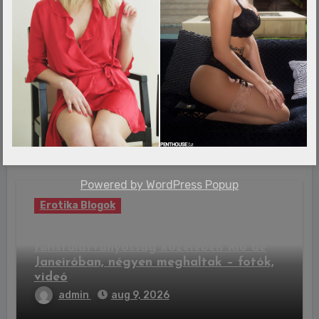
Erotika Blogok
Visszatérhet a Baywatch egyik legendás
sztárja
admin
aug 9, 2026
Powered by
WordPress Popup
Erotika Blogok
Lezuhant egy városnéző helikopter egy
turistalátványosság közelében Rio de
Janeiróban, négyen meghaltak – fotók,
videó
admin
aug 9, 2026