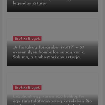
legendás sztárja
Erotika Blogok
„A fiatalság forrásából ivott?” – 67
évesen ilyen bombaformában van a
Sabrina, a tiniboszorkány sztárja
Erotika Blogok
Lezuhant egy városnéző helikopter
egy turistalátványosság közelében Rio