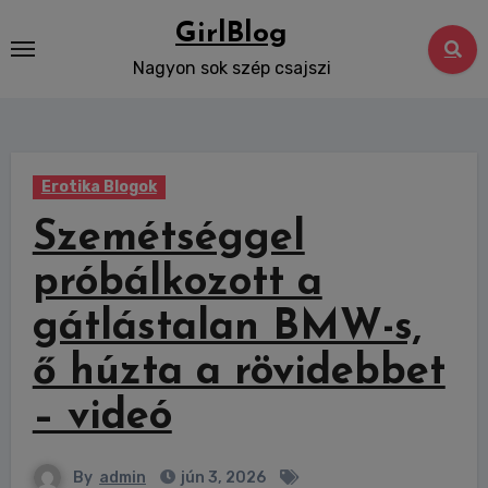
Skip
GirlBlog
to
Nagyon sok szép csajszi
content
Erotika Blogok
Szemétséggel
próbálkozott a
gátlástalan BMW-s,
ő húzta a rövidebbet
– videó
By
admin
jún 3, 2026