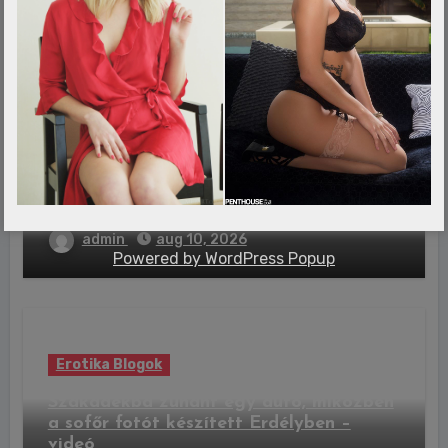
admin
aug 10, 2026
Erotika Blogok
Miért nem akadálymentesített az
elektromos autók töltése?
admin
aug 10, 2026
Powered by
WordPress Popup
Erotika Blogok
Szakadékba zuhant egy autó, miközben
a sofőr fotót készített Erdélyben –
videó