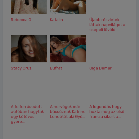
Rebecca G
Katalin
Újabb részletek
láttak napvilágot a
csepeli lövöld...
Stacy Cruz
Eufrat
Olga Demar
A felforrósodott
A norvégok már
A legendás hegy
autóban hagytak
búcsúznak Katrine
hozta meg az első
egy kétéves
Lundétől, aki Győ...
francia sikert a...
gyere...