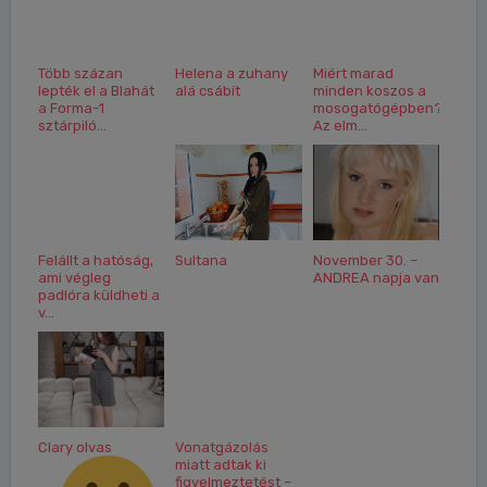
Több százan
Helena a zuhany
Miért marad
lepték el a Blahát
alá csábít
minden koszos a
a Forma-1
mosogatógépben?
sztárpiló...
Az elm...
Felállt a hatóság,
Sultana
November 30. –
ami végleg
ANDREA napja van
padlóra küldheti a
v...
Clary olvas
Vonatgázolás
miatt adtak ki
figyelmeztetést –