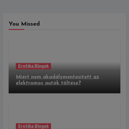
You Missed
Erotika Blogok
Miért nem akadálymentesített az
elektromos autók töltése?
Erotika Blogok