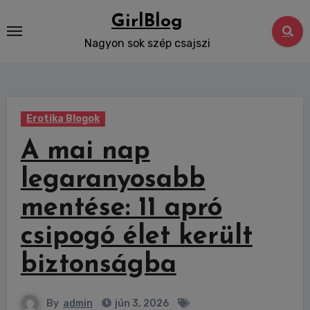
Skip
GirlBlog
to
Nagyon sok szép csajszi
content
Erotika Blogok
A mai nap
legaranyosabb
mentése: 11 apró
csipogó élet került
biztonságba
By
admin
jún 3, 2026