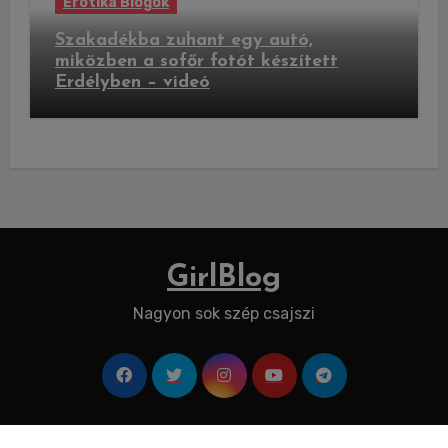
Erotika Blogok
Szakadékba zuhant egy autó,
miközben a sofőr fotót készített
Erdélyben – videó
GirlBlog
Nagyon sok szép csajszi