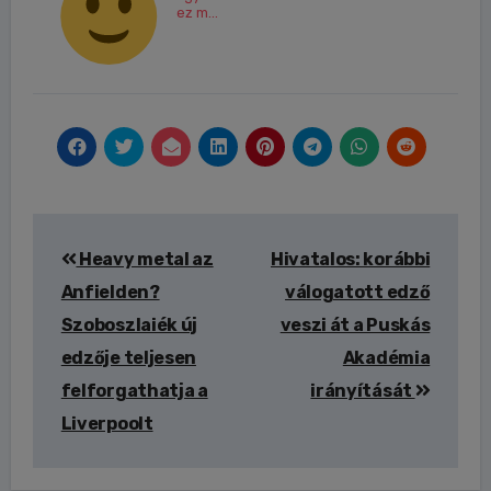
ez m...
Bejegyzés
Heavy metal az
Hivatalos: korábbi
navigáció
Anfielden?
válogatott edző
Szoboszlaiék új
veszi át a Puskás
edzője teljesen
Akadémia
felforgathatja a
irányítását
Liverpoolt