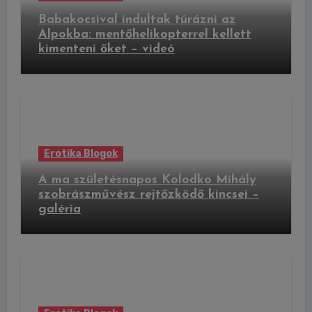
Babakocsival indultak túrázni az
Alpokba: mentőhelikopterrel kellett
kimenteni őket – videó
Erotika Blogok
A ma születésnapos Kolodko Mihály
szobrászművész rejtőzködő kincsei –
galéria