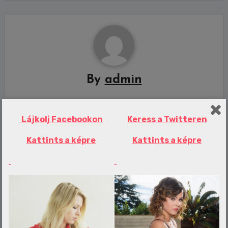
By
admin
Lájkolj Facebookon
Keress a Twitteren
Related Post
Kattints a képre
Kattints a képre
Erotika Blogok
Babakocsival indultak túrázni az
Alpokba: mentőhelikopterrel kellett
kimenteni őket – videó