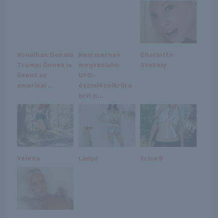
Vonalban Donald
Nem mernek
Charlotte
Trump: Önnek is
megszólalni
Stokely
üzent az
UFO-
amerikai ...
észleléseikről a
brit p...
Yelena
Ladyd
Erica B