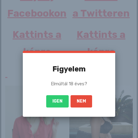
Facebookon
a Twitteren
By
puceraj.blog.hu
Kattints a
Kattints a
képre
képre
Related Post
Figyelem
Erotika Blogok
Elmúltál 18 éves?
A világ legszebb focistanője váratlan
fotókkal lepte meg a rajongókat
IGEN
NEM
admin
aug 8, 2026