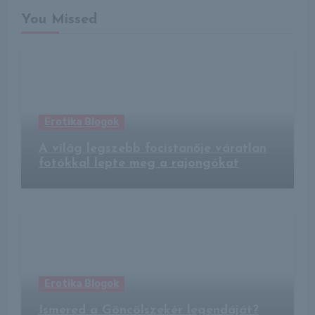
You Missed
Erotika Blogok
A világ legszebb focistanője váratlan
fotókkal lepte meg a rajongókat
Erotika Blogok
Ismered a Göncölszekér legendáját?