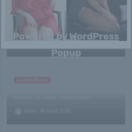
Erotika Blogok
Ismered a Göncölszekér legendáját?
Súlyos titkot őriznek a csillagok
Powered by
WordPress
admin
aug 8, 2026
Popup
Erotika Blogok
Időjárás: pillanatnyi enyhülés után ekkor
érkezik az újabb felmelegedés
admin
aug 8, 2026