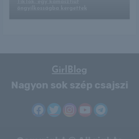
TikTok, egy kamaszfiút
öngyilkosságba kergettek
GirlBlog
Nagyon sok szép csajszi