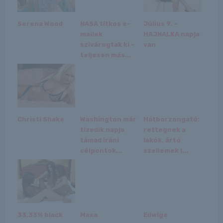
Serena Wood
NASA titkos e-
Július 9. –
mailek
HAJNALKA napja
szivárogtak ki –
van
teljesen más...
Christi Shake
Washington már
Hátborzongató:
tizedik napja
rettegnek a
támad iráni
lakók, ártó
célpontok...
szellemek l...
33,33% black
Maxa
Edwige