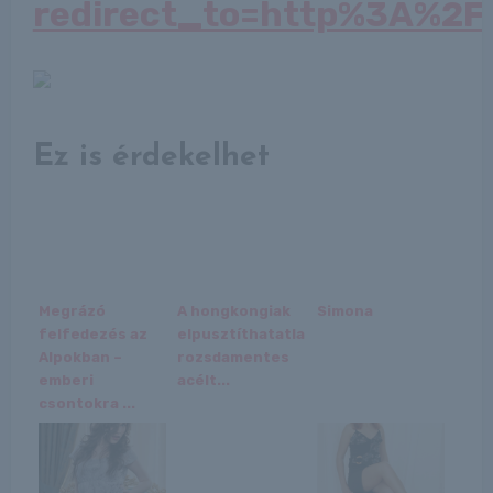
redirect_to=http%3A%2
Ez is érdekelhet
Megrázó
A hongkongiak
Simona
felfedezés az
elpusztíthatatlan
Alpokban –
rozsdamentes
emberi
acélt...
csontokra ...