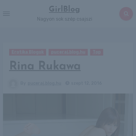
Skip
GirlBlog
to
Nagyon sok szép csajszi
content
Erotika Blogok
puceraj.blog.hu
Top
Rina Rukawa
By
puceraj.blog.hu
szept 12, 2016