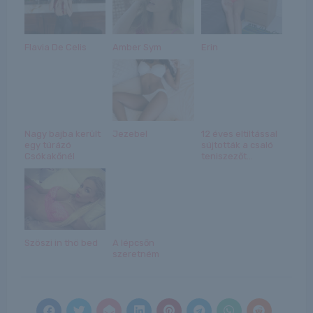
Flavia De Celis
Amber Sym
Erin
Nagy bajba került
Jezebel
12 éves eltiltással
egy túrázó
sújtották a csaló
Csókakőnél
teniszezőt...
Szöszi in thö bed
A lépcsőn
szeretném