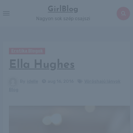
Skip
GirlBlog
to
Nagyon sok szép csajszi
content
Erotika Blogok
Ella Hughes
By
idelle
aug 16, 2016
Vöröshajú lányok
Blog