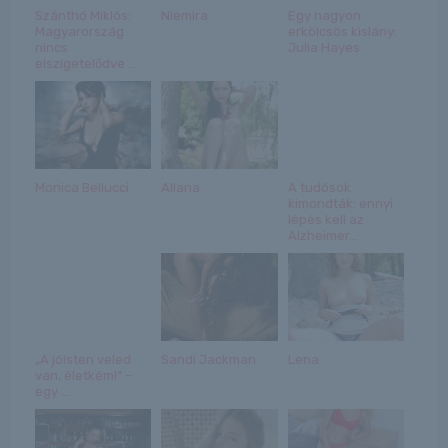
Szánthó Miklós:
Niemira
Egy nagyon
Magyarország
erkölcsös kislány:
nincs
Julia Hayes
elszigetelődve ...
Monica Bellucci
Allana
A tudósok
kimondták: ennyi
lépés kell az
Alzheimer...
„A jóisten veled
Sandi Jackman
Lena
van, életkém!” –
egy ...