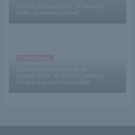
Trükkös biológia kvíz: te mennyit
tudsz az emberi testről?
Erotika Blogok
Októberben megnyílnak az
ügynökakták, de a teljes igazság
továbbra is rejtve maradhat