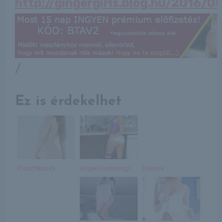
http://gingergirls.blog.hu/2016/
/
Ez is érdekelhet
Plasztikszék
Angel Cummings
Denisa