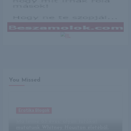
You Missed
Erotika Blogok
Ma lenne 63 éves: olyan fotókat
mutatunk Whitney Houston életéből,