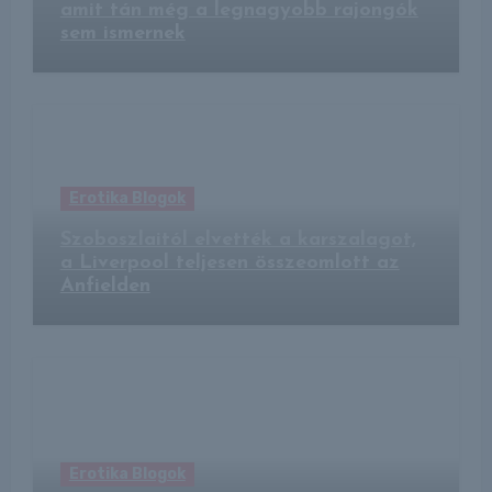
amit tán még a legnagyobb rajongók
sem ismernek
Erotika Blogok
Szoboszlaitól elvették a karszalagot,
a Liverpool teljesen összeomlott az
Anfielden
Erotika Blogok