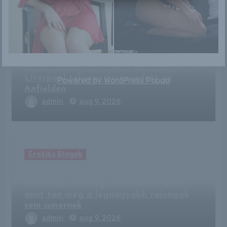
Related Post
Erotika Blogok
Szoboszlaitól elvették a karszalagot, a
Liverpool teljesen összeomlott az
Powered by
WordPress Popup
Anfielden
admin
aug 9, 2026
Erotika Blogok
Ma lenne 63 éves: olyan fotókat
mutatunk Whitney Houston életéből,
amit tán még a legnagyobb rajongók
sem ismernek
admin
aug 9, 2026