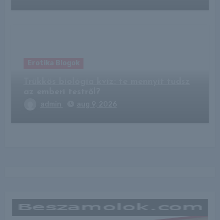
Erotika Blogok
Trükkös biológia kvíz: te mennyit tudsz
az emberi testről?
admin
aug 9, 2026