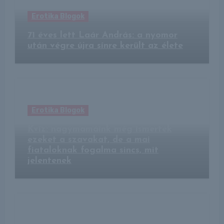
Erotika Blogok
71 éves lett Laár András: a nyomor
után végre újra sínre került az élete
Erotika Blogok
Kvíz: nagymamáink még ismerték
ezeket a szavakat, de a mai
fiataloknak fogalma sincs, mit
jelentenek