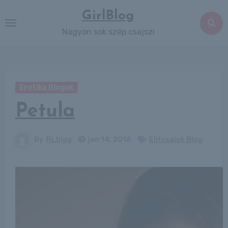
Skip
GirlBlog
to
Nagyon sok szép csajszi
content
Erotika Blogok
Petula
By
RLblog
jan 14, 2016
Elitcsajok Blog