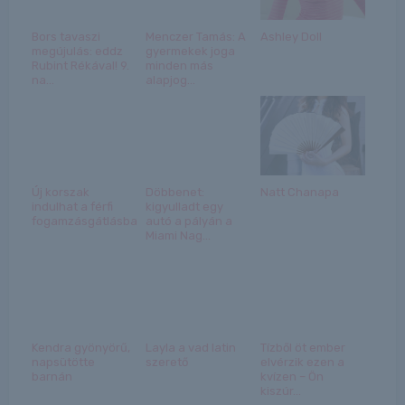
Bors tavaszi
Menczer Tamás: A
Ashley Doll
megújulás: eddz
gyermekek joga
Rubint Rékával! 9.
minden más
na...
alapjog...
Új korszak
Döbbenet:
Natt Chanapa
indulhat a férfi
kigyulladt egy
fogamzásgátlásban
autó a pályán a
Miami Nag...
Kendra gyönyörű,
Layla a vad latin
Tízből öt ember
napsütötte
szerető
elvérzik ezen a
barnán
kvízen – Ön
kiszúr...