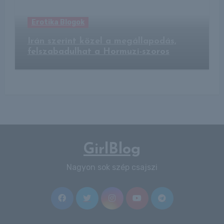
Erotika Blogok
Irán szerint közel a megállapodás,
felszabadulhat a Hormuzi-szoros
GirlBlog
Nagyon sok szép csajszi