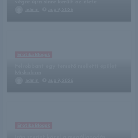
végre újra sínre került az élete
admin
aug 9, 2026
Erotika Blogok
Felrobbant egy temető melletti épület
Miskolcon
admin
aug 9, 2026
Erotika Blogok
Irán szerint közel a megállapodás,