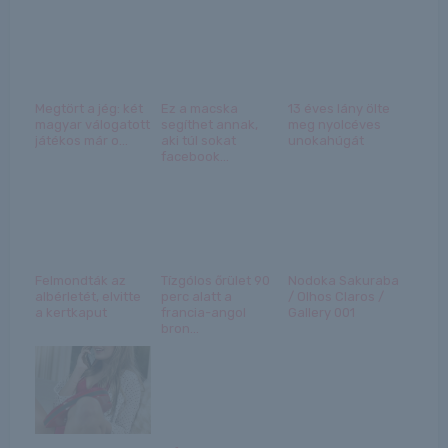
Megtört a jég: két
Ez a macska
13 éves lány ölte
magyar válogatott
segíthet annak,
meg nyolcéves
játékos már o...
aki túl sokat
unokahúgát
facebook...
Felmondták az
Tízgólos őrület 90
Nodoka Sakuraba
albérletét, elvitte
perc alatt a
/ Olhos Claros /
a kertkaput
francia-angol
Gallery 001
bron...