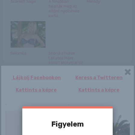
Scarlett Sage
A folyóban
Melody
találták meg az
eltűnt nyolcéves
kisfiú...
Belonika
Szorul a hurok
Lakatos Márk
körül? Mutatjuk az
új ...
Lájkolj Facebookon
Keress a Twitteren
Kattints a képre
Kattints a képre
Bejegyzés
Figyelem
livid-lotus
Alexandra
navigáció