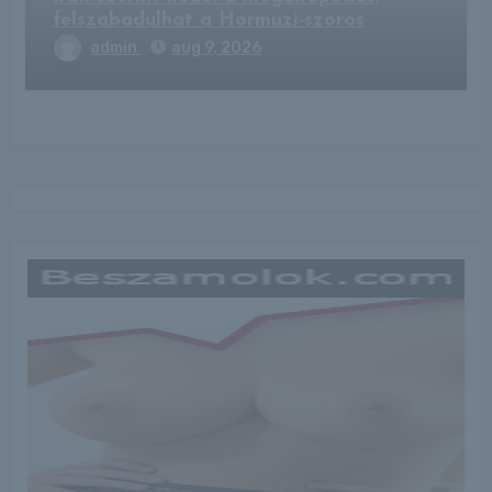
felszabadulhat a Hormuzi-szoros
admin
aug 9, 2026