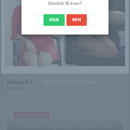
Elmúltál 18 éves?
IGEN
NEM
By
RLblog
Powered by
WordPress Popup
Related Post
Erotika Blogok
71 éves lett Laár András: a nyomor után