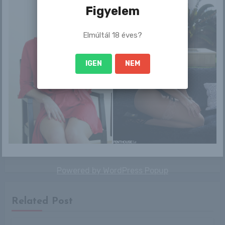
Bejegyzés
Figyelem
Christina
Tess és a sötétkék
navigáció
Elmúltál 18 éves?
Porsche
IGEN
NEM
By
we.love.selfshots
Powered by
WordPress Popup
Related Post