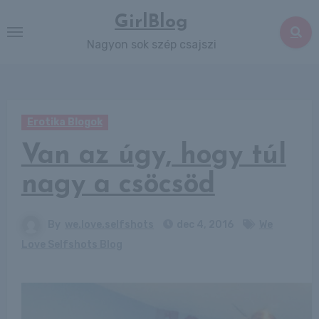
Skip
GirlBlog
to
Nagyon sok szép csajszi
content
Erotika Blogok
Van az úgy, hogy túl
nagy a csöcsöd
By
we.love.selfshots
dec 4, 2016
We
Love Selfshots Blog