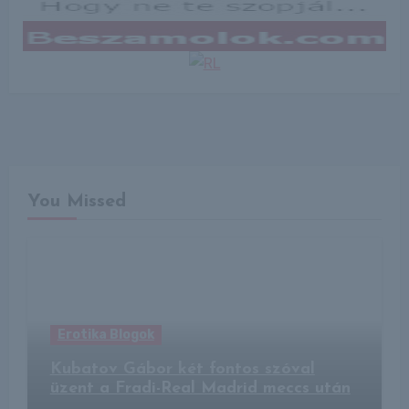
You Missed
Erotika Blogok
Kubatov Gábor két fontos szóval
üzent a Fradi-Real Madrid meccs után