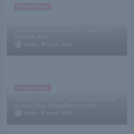
Erotika Blogok
Kempingben bukkantak az eltűnt férfi
nyomára, valójában a
személyazonosságát ellopó gyilkosát
találták meg
admin
aug 8, 2026
Erotika Blogok
Kubatov Gábor két fontos szóval üzent
a Fradi-Real Madrid meccs után
admin
aug 8, 2026