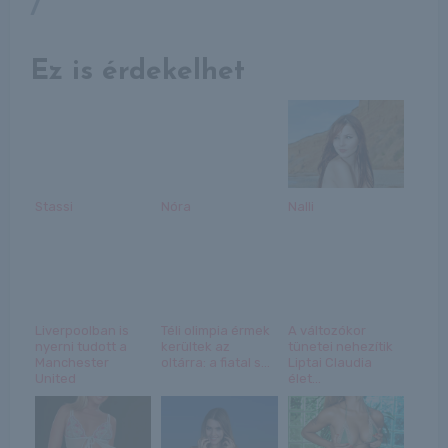
/
Ez is érdekelhet
Stassi
Nóra
Nalli
Liverpoolban is
Téli olimpia érmek
A változókor
nyerni tudott a
kerültek az
tünetei nehezítik
Manchester
oltárra: a fiatal s...
Liptai Claudia
United
élet...