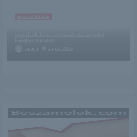
Erotika Blogok
Összecserélték a mintákat, tévesen
mondták ki az orvosok az anyuka
halálos ítéletét
admin
aug 8, 2026