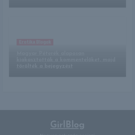
Erotika Blogok
Magyar Péterék alaposan
kiakasztották a kommentelőket, majd
törölték a bejegyzést
GirlBlog