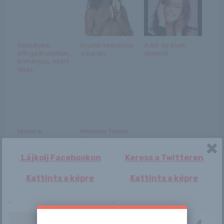
Veszélyes,
Krystel kedvence
A 80-as évek
elfogadhatatlan,
a banán
álomnői
botrányos, ezért
vissz...
Niemira
Menczer Tamás:
Ezért kell
aláírásgyűjtés
Brüsszel ...
Lájkolj Facebookon
Keress a Twitteren
Kattints a képre
Kattints a képre