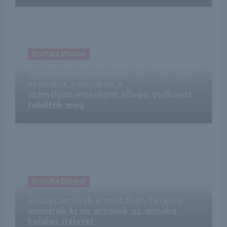
Erotika Blogok
Kempingben bukkantak az eltűnt férfi
nyomára, valójában a
személyazonosságát ellopó gyilkosát
találták meg
Erotika Blogok
Összecserélték a mintákat, tévesen
mondták ki az orvosok az anyuka
halálos ítéletét