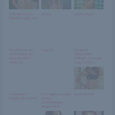
Szeptember 2. –
Susza
Lavish Styles
DORINA napja van
Menekülnek az
Caprice
Mérgező
ukrán katonák,
fűszereket
rekord számú
találtak – ne egye
dezertál...
meg, ha ilye...
Unatkozom.
Ez a legkoszosabb
Ayumi Anime
Segítenél rajtam?
pont a
szállodákban –
mégis mind...