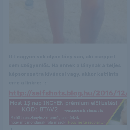
Itt nagyon sok olyan lány van, aki cseppet
sem szégyenlős. Ha ennek a lánynak a teljes
képsorozatra kíváncsi vagy, akkor kattints
erre a linkre: -:-
http://selfshots.blog.hu/2016/