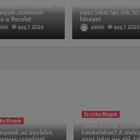
genek az ügyfelek:
kánikulában? A meleg
agyar számláját
égöv lakói így élik túl
ta a Revolut
hőséget
dmin
aug 7, 2026
admin
aug 7, 2026
Erotika Blogok
ka Blogok
Csípős étel és forró it
ngenek az ügyfelek:
kánikulában? A mele
magyar számláját
égöv lakói így élik tú