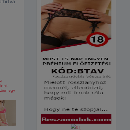
l
inak
tően egy