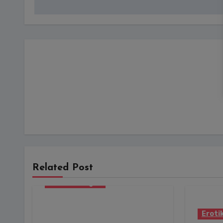
Related Post
Erotika Blogok
Nagydorogi
csecsemőgyilkosság –
Eroti
enyhe ítéletben bízik a