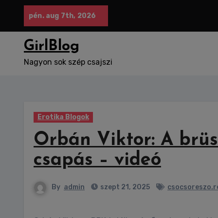
Skip
pén. aug 7th, 2026
to
content
GirlBlog
Nagyon sok szép csajszi
Erotika Blogok
Orbán Viktor: A brüss
csapás – videó
By
admin
szept 21, 2025
csocsoreszo.r