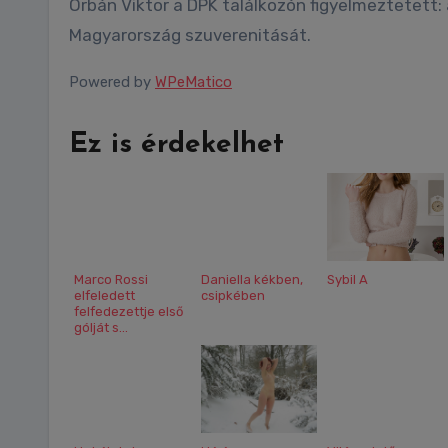
Orbán Viktor a DPK találkozón figyelmeztetett: a baloldal hatalomra jutása Brüsszel-politikát hozna, csorbítva
Magyarország szuverenitását.
Powered by
WPeMatico
Ez is érdekelhet
Marco Rossi
Daniella kékben,
Sybil A
elfeledett
csipkében
felfedezettje első
gólját s...