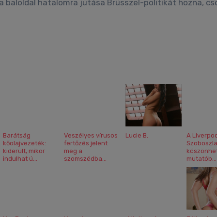
Barátság
Veszélyes vírusos
Lucie B.
A Liverpoo
kőolajvezeték:
fertőzés jelent
Szoboszla
kiderült, mikor
meg a
köszönhe
indulhat ú...
szomszédba...
mutatób...