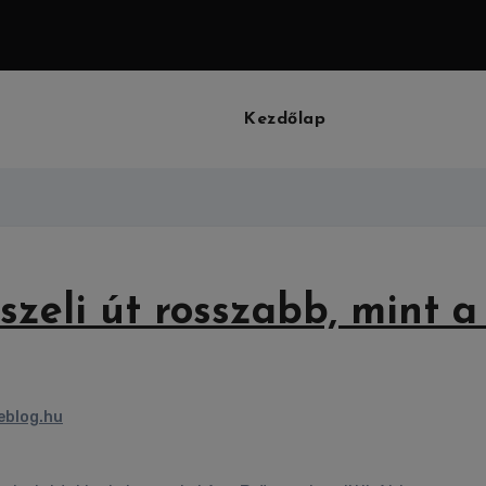
Kezdőlap
zeli út rosszabb, mint a 
eblog.hu