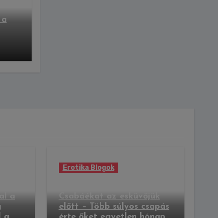
 a
Erotika Blogok
Kirabolták Pindroch
al a
Csabáékat az esküvőjük
g
előtt – Több súlyos csapás
l a
érte őket egyetlen hónap