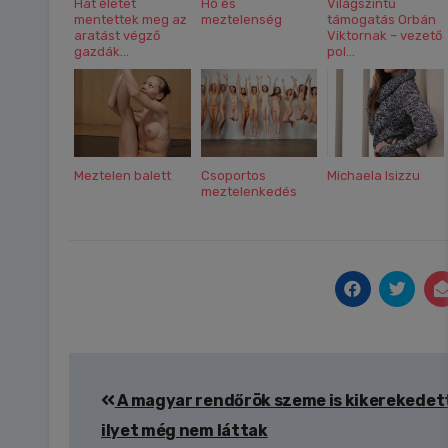
Hat életet
Hó és
Világszintű
mentettek meg az
meztelenség
támogatás Orbán
aratást végző
Viktornak – vezető
gazdák...
pol...
Meztelen balett
Csoportos
Michaela Isizzu
meztelenkedés
Bejegyzés
A magyar rendőrök szeme is kikerekedet
navigáció
ilyet még nem láttak