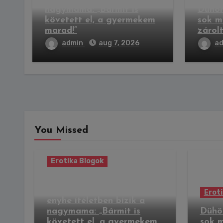
nagymama: „Bármit is
Dühön
követett el, a gyermekem
sok m
marad!”
zárol
admin
aug 7, 2026
a
You Missed
Erotika Blogok
Nagydorogi
csecsemőgyilkosság –
Eroti
enyhe ítéletben bízik a
nagymama: „Bármit is
Dühö
követett el, a gyermekem
sok 