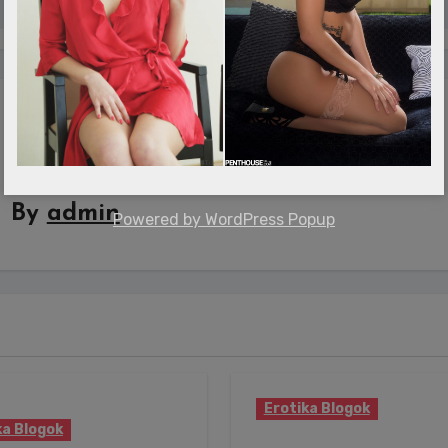
By
admin
Powered by
WordPress Popup
Erotika Blogok
ka Blogok
Csípős étel és forró it