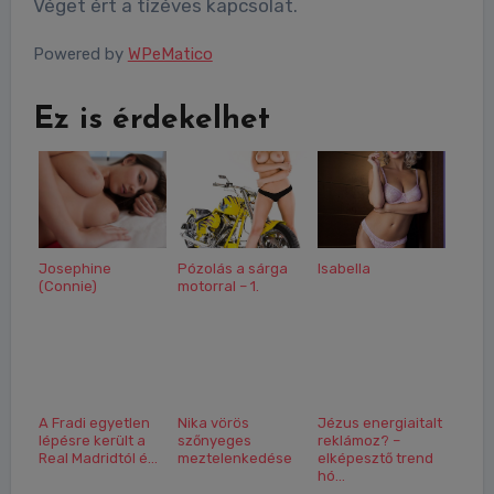
Véget ért a tízéves kapcsolat.
Powered by
WPeMatico
Ez is érdekelhet
Josephine
Pózolás a sárga
Isabella
(Connie)
motorral – 1.
A Fradi egyetlen
Nika vörös
Jézus energiaitalt
lépésre került a
szőnyeges
reklámoz? –
Real Madridtól é...
meztelenkedése
elképesztő trend
hó...