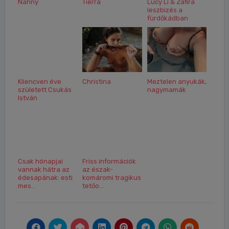
Nanny
Tierra
Lucy Li & Zafira
leszbizés a
fürdőkádban
Kilencven éve
Christina
Meztelen anyukák,
született Csukás
nagymamák
István
Csak hónapjai
Friss információk
vannak hátra az
az észak-
édesapának: esti
komáromi tragikus
mes...
tetőo...