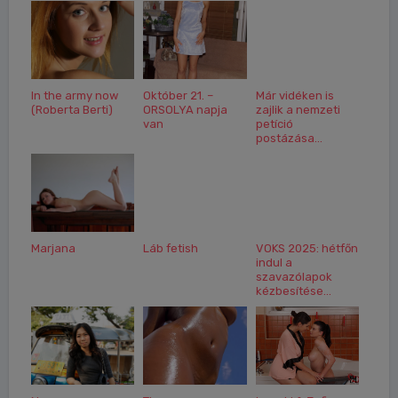
In the army now
Október 21. –
Már vidéken is
(Roberta Berti)
ORSOLYA napja
zajlik a nemzeti
van
petíció
postázása...
Marjana
Láb fetish
VOKS 2025: hétfőn
indul a
szavazólapok
kézbesítése...