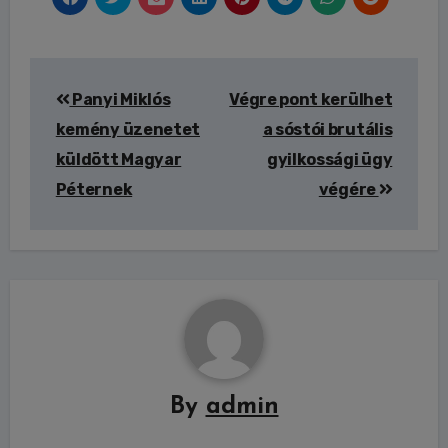
Bejegyzés
Panyi Miklós
Végre pont kerülhet
navigáció
kemény üzenetet
a sóstói brutális
küldött Magyar
gyilkossági ügy
Péternek
végére
By
admin