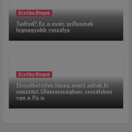
Erotika Blogok
Tudtad? Ez a nyári grillezések
legnagyobb veszélye
Erotika Blogok
Elviselhetetlen hőség miatt adtak ki
riasztást Olaszországban: veszélyben
van a Pó is