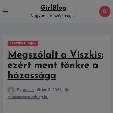
Skip
GirlBlog
to
Nagyon sok szép csajszi
content
Erotika Blogok
Megszólalt a Viszkis:
ezért ment tönkre a
házassága
By
admin
jún 3, 2026
csocsoreszo.reblog.hu