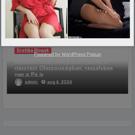
ezek a vármegyék érintettek
admin
aug 6, 2026
Erotika Blogok
Powered by
WordPress Popup
Elviselhetetlen hőség miatt adtak ki
riasztást Olaszországban: veszélyben
van a Pó is
admin
aug 6, 2026