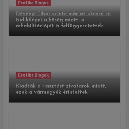
Erotika Blogok
Dévényi Tibor szinte már az utcára se
tud kilépni a hőség miatt: a
rehabilitációját is felfüggesztették
Erotika Blogok
Kiadták a riasztást zivatarok miatt,
ezek a vármegyék érintettek