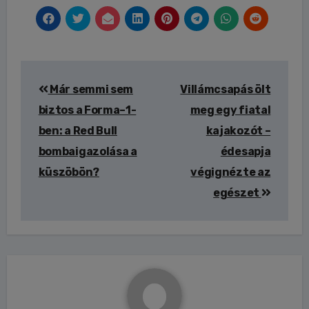
Bejegyzés
Már semmi sem
Villámcsapás ölt
navigáció
biztos a Forma–1-
meg egy fiatal
ben: a Red Bull
kajakozót –
bombaigazolása a
édesapja
küszöbön?
végignézte az
egészet