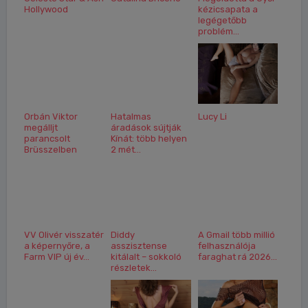
Hollywood
kézicsapata a
legégetőbb
problém...
Orbán Viktor
Hatalmas
Lucy Li
megálljt
áradások sújtják
parancsolt
Kínát: több helyen
Brüsszelben
2 mét...
VV Olivér visszatér
Diddy
A Gmail több millió
a képernyőre, a
asszisztense
felhasználója
Farm VIP új év...
kitálalt – sokkoló
faraghat rá 2026...
részletek...