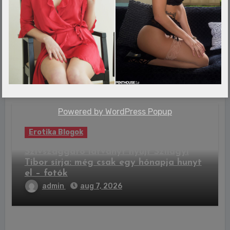
Erotika Blogok
Sziget Fesztivál: így jár majd a HÉV,
komoly változások jönnek
admin
aug 7, 2026
Powered by
WordPress Popup
Erotika Blogok
Szívszaggató látványt nyújt Szilágyi
Tibor sírja: még csak egy hónapja hunyt
el – fotók
admin
aug 7, 2026