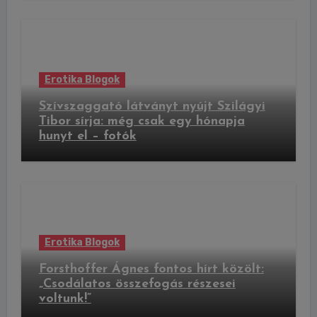
Erotika Blogok
Szívszaggató látványt nyújt Szilágyi
Tibor sírja: még csak egy hónapja
hunyt el – fotók
Erotika Blogok
Forsthoffer Ágnes fontos hírt közölt:
„Csodálatos összefogás részesei
voltunk!”