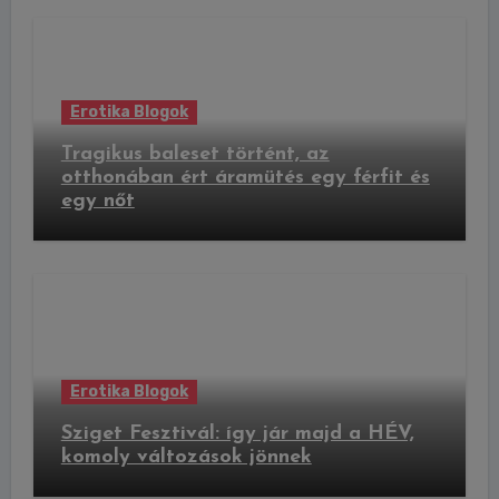
Erotika Blogok
Tragikus baleset történt, az
otthonában ért áramütés egy férfit és
egy nőt
Erotika Blogok
Sziget Fesztivál: így jár majd a HÉV,
komoly változások jönnek