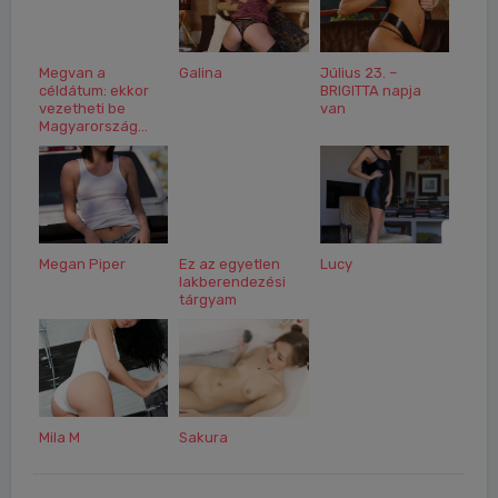
Megvan a
Galina
Július 23. –
céldátum: ekkor
BRIGITTA napja
vezetheti be
van
Magyarország...
Megan Piper
Ez az egyetlen
Lucy
lakberendezési
tárgyam
Mila M
Sakura