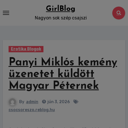
Skip
GirlBlog
to
Nagyon sok szép csajszi
content
Erotika Blogok
Panyi Miklós kemény
üzenetet küldött
Magyar Péternek
By
admin
jún 3, 2026
csocsoreszo.reblog.hu