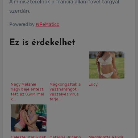
A miniszterelnök a francia államfővel tárgyal
szerdán.
Powered by
WPeMatico
Ez is érdekelhet
Nagy Melanie
Megkongatták a
Lucy
nagy bejelentést
vészharangot:
tett: ez G.w.M-mel
veszélyes vírus
k...
terje...
Celeste Star & Ash
Catalina Briceno
Megoldotta a Győr