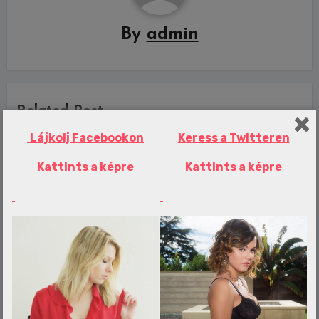
By
admin
Related Post
Lájkolj Facebookon
Keress a Twitteren
Kattints a képre
Kattints a képre
Erotika Blogok
Tragikus baleset történt, az otthonában
ért áramütés egy férfit és egy nőt
admin
aug 7, 2026