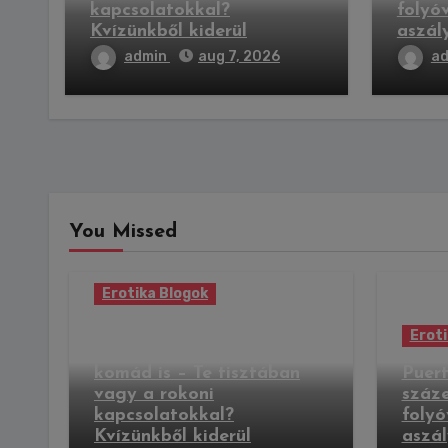
kapcsolatokkal?
folyóv
Kvízünkből kiderül
aszál
admin
aug 7, 2026
a
You Missed
Erotika Blogok
Az esküvőn ott lesz a
Eroti
sógorod, a nászod és a
komád is – Te tisztában
Puert
vagy a rokoni
száz
kapcsolatokkal?
folyó
Kvízünkből kiderül
aszál