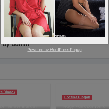
By
admin
Powered by
WordPress Popup
ka Blogok
Erotika Blogok
o Rico: több
zer ember maradt
Nagy változás jön a