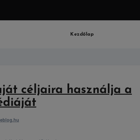
Kezdőlap
ját céljaira használja a
édiáját
eblog.hu