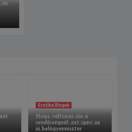
i az
Erotika Blogok
mét
Nagy változás jön a
rendőrségnél: ezt ígéri az
új belügyminiszter