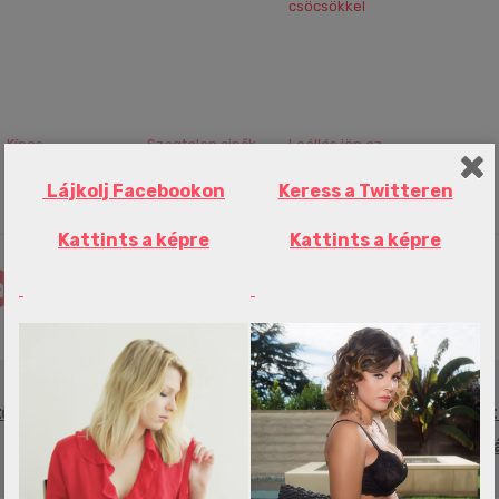
csöcsökkel
Kínos
Szagtalan cipők
Leállás jön az
érdektelenség,
pár perc alatt – itt
OTP-nél! Minden
félbeszakított
a büdös cipő ...
ügyfelet érint!...
Lájkolj Facebookon
Keress a Twitteren
meccsek – ez v...
Kattints a képre
Kattints a képre
tűnt
Döbbenetes mennyiségű pénzt rakot
üzletember zsebébe a Labubu-l