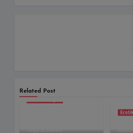
Related Post
Erotika Blogok
Az esküvőn ott lesz a
Eroti
sógorod, a nászod és a
komád is – Te tisztában
Puert
vagy a rokoni
száze