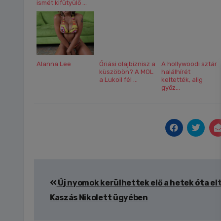
ismét kifütyülő ...
Alanna Lee
Óriási olajbiznisz a
A hollywoodi sztár
küszöbön? A MOL
halálhírét
a Lukoil fél ...
keltették, alig
győz...
Bejegyzés
Új nyomok kerülhettek elő a hetek óta el
navigáció
Kaszás Nikolett ügyében