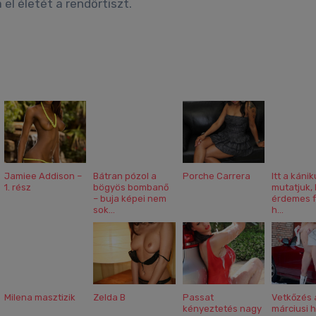
el életét a rendőrtiszt.
Jamiee Addison –
Bátran pózol a
Porche Carrera
Itt a kánik
1. rész
bögyös bombanő
mutatjuk, 
– buja képei nem
érdemes f
sok...
h...
Milena masztizik
Zelda B
Passat
Vetkőzés 
kényeztetés nagy
márciusi 