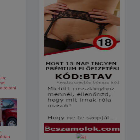
ula:
hol
eltölteni
a
hóban