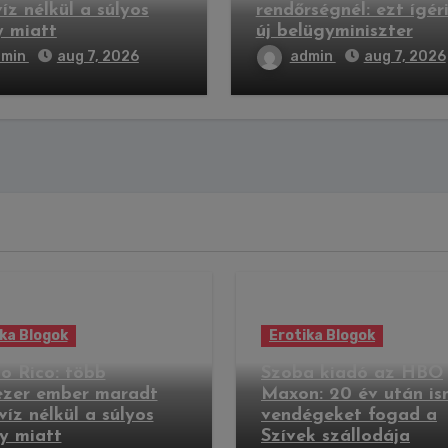
íz nélkül a súlyos
rendőrségnél: ezt ígér
y miatt
új belügyminiszter
dmin
aug 7, 2026
admin
aug 7, 2026
ka Blogok
Erotika Blogok
o Rico: több
Szoba kiadó az HBO
ezer ember maradt
Maxon: 20 év után is
víz nélkül a súlyos
vendégeket fogad a
y miatt
Szívek szállodája