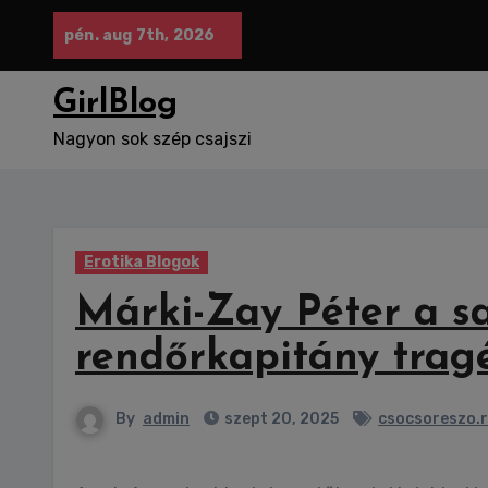
Skip
pén. aug 7th, 2026
to
content
GirlBlog
Nagyon sok szép csajszi
Erotika Blogok
Márki-Zay Péter a sa
rendőrkapitány trag
By
admin
szept 20, 2025
csocsoreszo.r