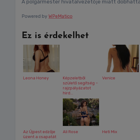
A polgármester hivatalvezetője miatt dobhatta 
Powered by
WPeMatico
Ez is érdekelhet
Leona Honey
Képzeletből
Venice
születő segítség –
rajzpályázatot
hird...
Az Újpest edzője
Ali Rose
Heti Mix
üzent a csapatát