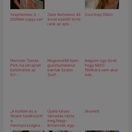
Szeptember 2. –
Jack Nicholson 45
Courtney Dillon
DORINA napja van
évvel ezelőtt törte
ránk az ajtó...
Menczer Tamás:
Megrendítő! Ilyen
Nagyon úgy tűnik,
Peti, ha Ukrajnát
gusztustalanul
hogy NATO
betolnátok az
bántak Szabó
főtitkára sem akar
EU-...
Zsóf...
bék...
„A kisfiam és a
Újabb késes
Skarlett
férjem találkozott
támadás rázta
a
meg Nagy-
mennyországba...
Britanniát, egy...