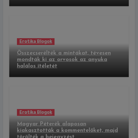
Erotika Blogok
Összecserélték a mintákat, tévesen
mondták ki az orvosok az anyuka
halálos ítéletét
Erotika Blogok
Magyar Péterék alaposan
kiakasztották a kommentelőket, majd
törölték a bejegyzést