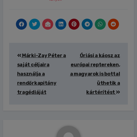
Bejegyzés
Márki-Zay Péter a
Óriási a káosz az
navigáció
saját céljaira
európai reptereken,
használja a
a magyarok is bottal
rendőrkapitány
üthetik a
tragédiáját
kártérítést