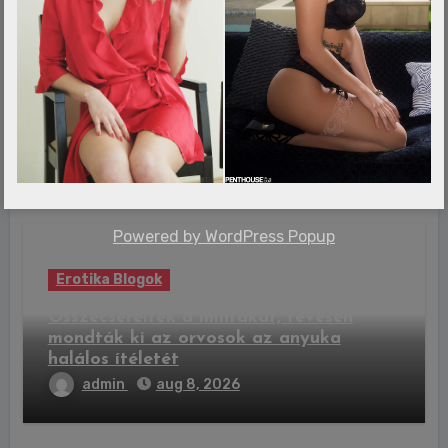
Erotika Blogok
Kubatov Gábor két fontos szóval üzent
a Fradi-Real Madrid meccs után
admin
aug 8, 2026
Powered by
WordPress Popup
Erotika Blogok
Összecserélték a mintákat, tévesen
mondták ki az orvosok az anyuka
halálos ítéletét
admin
aug 8, 2026