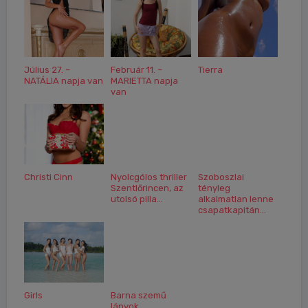
Július 27. –
Február 11. –
Tierra
NATÁLIA napja van
MARIETTA napja
van
Christi Cinn
Nyolcgólos thriller
Szoboszlai
Szentlőrincen, az
tényleg
utolsó pilla...
alkalmatlan lenne
csapatkapitán...
Girls
Barna szemű
lányok