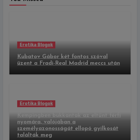
Erotika Blogok
Kubatov Gábor két fontos szóval
üzent a Fradi-Real Madrid meccs után
Erotika Blogok
Kempingben bukkantak az eltűnt férfi
nyomára, valójában a
személyazonosságát ellopó gyilkosát
találták meg