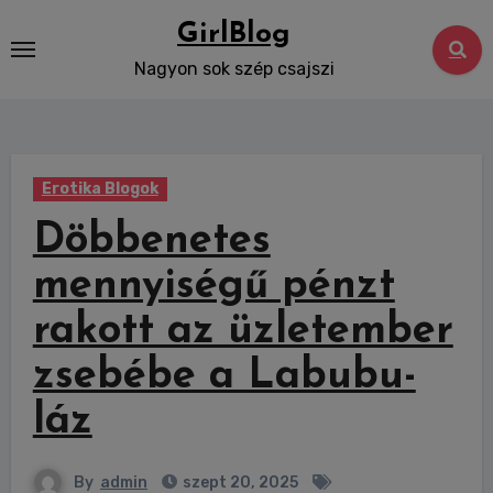
Skip
GirlBlog
to
Nagyon sok szép csajszi
content
Erotika Blogok
Döbbenetes
mennyiségű pénzt
rakott az üzletember
zsebébe a Labubu-
láz
By
admin
szept 20, 2025