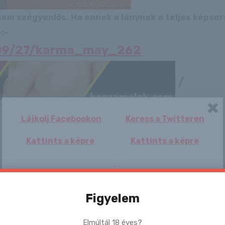
 sem szégyenlős. Ha ennek a lánynak a teljes képso
:-
6/09/27/karma_may_262
/
Lájkolj Facebookon
Keress a Twitteren
Kattints a képre
Kattints a képre
Figyelem
Kailena
Janelle a tükör
Chloe
Nene
foglya
Elmúltál 18 éves?