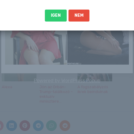
IGEN
NEM
Rendkívüli hír
Dráma a
Január 21. –
Soha nem 
érkezett Kylian
repülőtéren a
ÁGNES napja van
részletes
Mbappéról: mi lesz
magyar válogatott
nézhetjü
...
meccse elő...
egy ...
Powered by
WordPress Popup
Alexa
Jön az Orbán-
A fogszabályzós
Trump-találkozó –
ikrek beindulnak
exkluzív
minisztere...