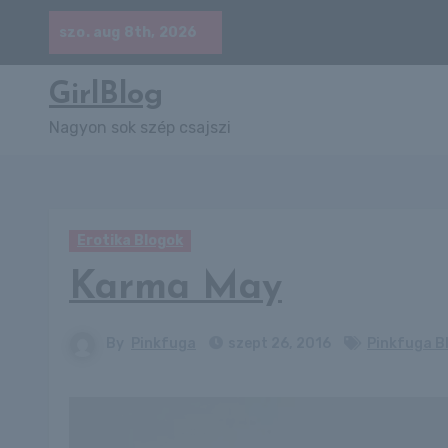
Skip
szo. aug 8th, 2026
to
content
GirlBlog
Nagyon sok szép csajszi
Erotika Blogok
Karma May
By
Pinkfuga
szept 26, 2016
Pinkfuga B