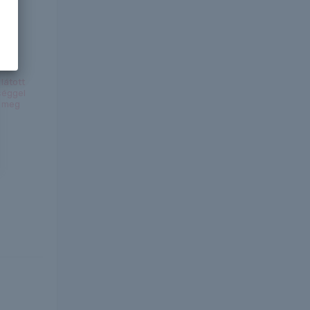
látott
séggel
k meg