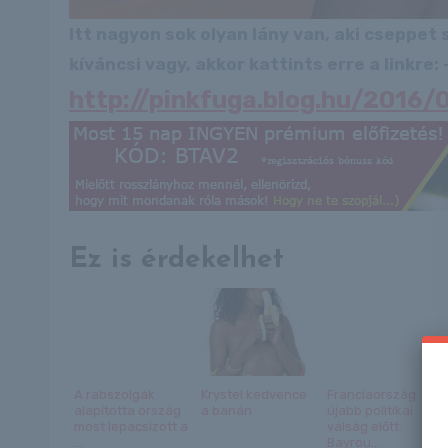
Itt nagyon sok olyan lány van, aki cseppet
kíváncsi vagy, akkor kattints erre a linkre: -
http://pinkfuga.blog.hu/201
Ez is érdekelhet
A rabszolgák
Krystel kedvence
Franciaország
alapította ország
a banán
újabb politikai
most lepacsizott a
válság előtt:
...
Bayrou...