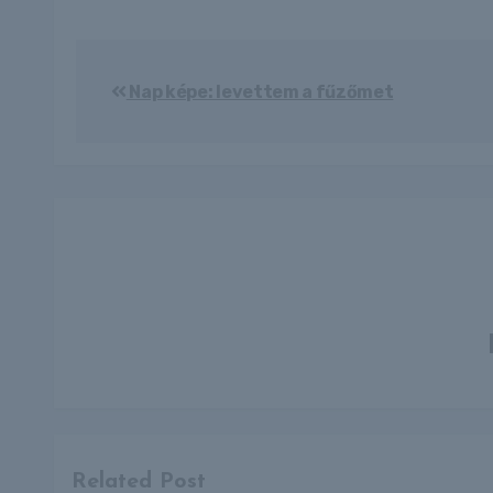
Bejegyzés
Nap képe: levettem a fűzőmet
navigáció
Related Post