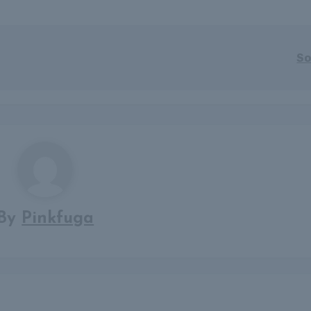
So
By
Pinkfuga