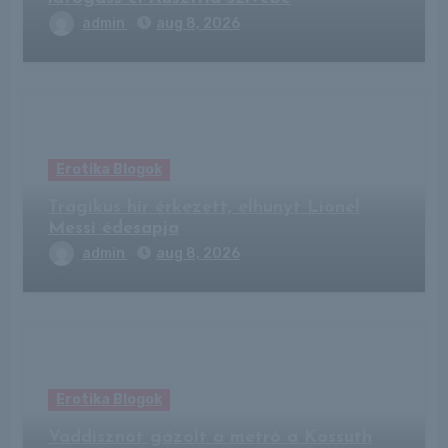
admin
aug 8, 2026
Erotika Blogok
Tragikus hír érkezett, elhunyt Lionel
Messi édesapja
admin
aug 8, 2026
Erotika Blogok
Vaddisznót gázolt a metró a Kossuth