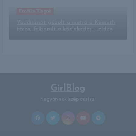
Erotika Blogok
Vaddisznót gázolt a metró a Kossuth
téren, felborult a közlekedés – videó
GirlBlog
Nagyon sok szép csajszi