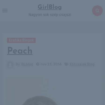
Skip
GirlBlog
to
Nagyon sok szép csajszi
content
Erotika Blogok
Peach
By
RLblog
nov 23, 2016
Elitcsajok Blog