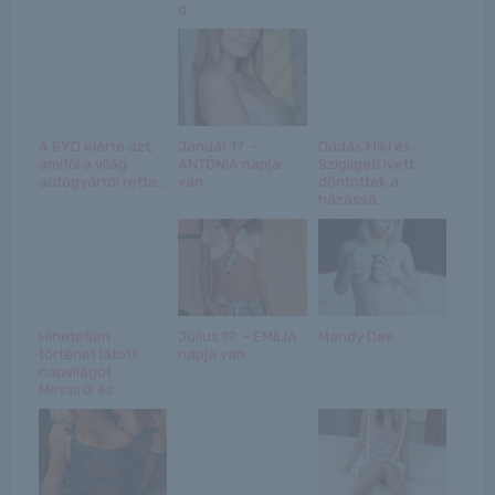
d...
A BYD elérte azt,
Január 17. –
Dudás Miki és
amitől a világ
ANTÓNIA napja
Szigligeti Ivett
autógyártói rette...
van
döntöttek a
házassá...
Hihetetlen
Július 19. – EMÍLIA
Mandy Dee
történet látott
napja van
napvilágot
Messiről és ...