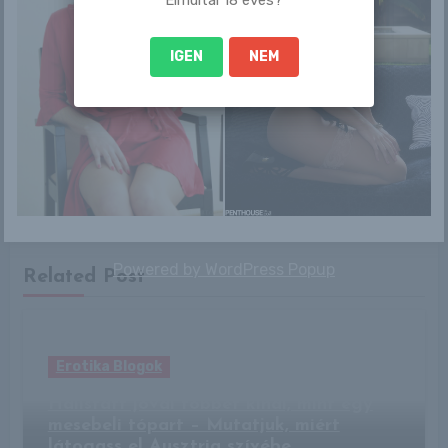
IGEN
NEM
By
RLblog
Powered by
WordPress Popup
Related Post
Erotika Blogok
Hallstatt jóval többet kínál, mint egy
mesebeli tópart – Mutatjuk, miért
látogass el Ausztria szívébe