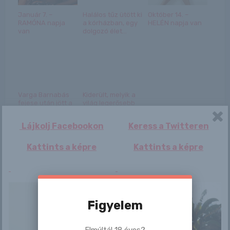
Január 7. –
Halálos tűz ütött ki
Október 14. –
RAMÓNA napja
a kórházban, egy
HELÉN napja van
van
dolgozó élet...
Varga Barnabás
Kiderült, melyik a
fejese után jött a
világ legerősebb
gól, újra élen a...
focibajnoksága...
Lájkolj Facebookon
Keress a Twitteren
Kattints a képre
Kattints a képre
Bejegyzés
Figyelem
Lady Di
Hannah
navigáció
Elmúltál 18 éves?