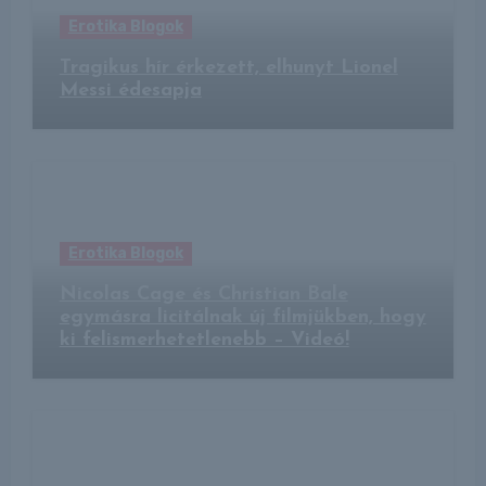
Erotika Blogok
Tragikus hír érkezett, elhunyt Lionel
Messi édesapja
Erotika Blogok
Nicolas Cage és Christian Bale
egymásra licitálnak új filmjükben, hogy
ki felismerhetetlenebb – Videó!