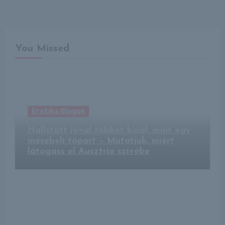
You Missed
Erotika Blogok
Hallstatt jóval többet kínál, mint egy
mesebeli tópart – Mutatjuk, miért
látogass el Ausztria szívébe