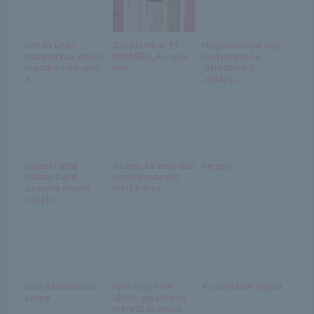
Hét év után
Szeptember 29. –
Megtámadtak egy
hazatért az eltűnt
MIRABELLA napja
kisgyereket a
macska – de amit
van
játszótéren,
a ...
„cigány...
Baleset érte
Trump: Az amerikai
Reggie
Balázs Klárit,
légierő csapást
azonnal orvost
mért Iránra...
riaszto...
Dari a búzatábla
Ilyet még nem
Az asztalon izgató
szépe
látott: gigantikus
méretű tiramisu