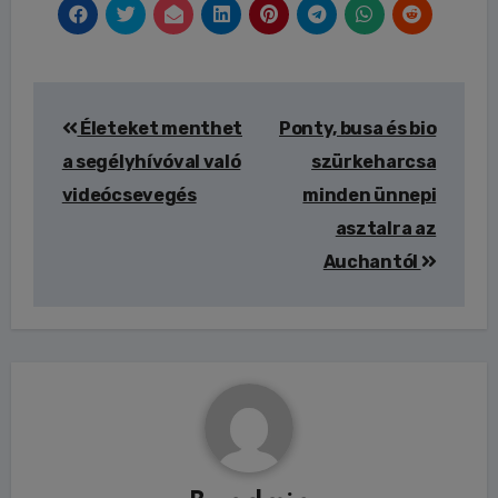
Bejegyzés
Életeket menthet
Ponty, busa és bio
navigáció
a segélyhívóval való
szürkeharcsa
videócsevegés
minden ünnepi
asztalra az
Auchantól