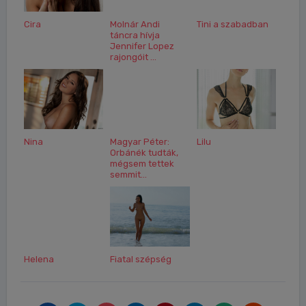
Cira
Molnár Andi
Tini a szabadban
táncra hívja
Jennifer Lopez
rajongóit ...
Nina
Magyar Péter:
Lilu
Orbánék tudták,
mégsem tettek
semmit...
Helena
Fiatal szépség