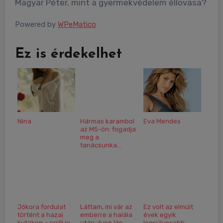
Magyar Péter, mint a gyermekvédelem éllovasa?
Powered by
WPeMatico
Ez is érdekelhet
Nina
Hármas karambol
Eva Mendes
az M5-ön: fogadja
meg a
tanácsunka...
Jókora fordulat
Láttam, mi vár az
Ez volt az elmúlt
történt a hazai
emberre a halála
évek egyik
kutakon – erről jo...
után: ilyen lén...
legsúlyosabb