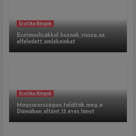
Erotika Blogok
Ecetmuslicákkal hoznák vissza az
elfeledett emlékeinket
Erotika Blogok
Magyarországon találták meg a
Dániában eltűnt 15 éves lányt