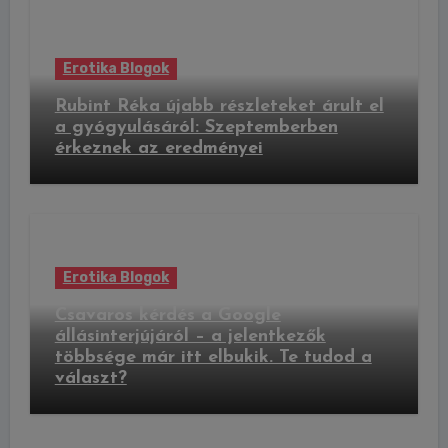
Erotika Blogok
Rubint Réka újabb részleteket árult el
a gyógyulásáról: Szeptemberben
érkeznek az eredményei
Erotika Blogok
Csavaros kérdés a Google
állásinterjújáról – a jelentkezők
többsége már itt elbukik. Te tudod a
választ?