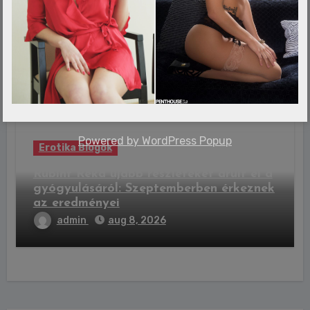
Erotika Blogok
Ecetmuslicákkal hoznák vissza az
elfeledett emlékeinket
admin
aug 8, 2026
Powered by
WordPress Popup
Erotika Blogok
Rubint Réka újabb részleteket árult el a
gyógyulásáról: Szeptemberben érkeznek
az eredményei
admin
aug 8, 2026