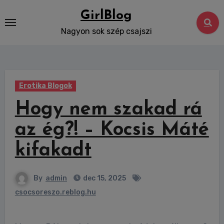
Skip
GirlBlog
to
Nagyon sok szép csajszi
content
Erotika Blogok
Hogy nem szakad rá
az ég?! – Kocsis Máté
kifakadt
By
admin
dec 15, 2025
csocsoreszo.reblog.hu