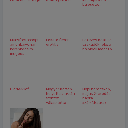
balesete...
Kulcsfontosságú
Fekete fehér
Fékezés nélkül a
amerikai-kínai
erotika
szakadék felé: a
kereskedelmi
baloldali megszo...
megbes...
Gloria&Sofi
Magyar börtön
Napi horoszkóp,
helyett az ukrán
május 2: csodás
frontot
napra
választotta...
számíthatnak...