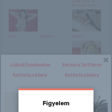
az NB I-ben: az
ETO vagy a Frad...
Evita
Sapphira
Janina
Lájkolj Facebookon
Keress a Twitteren
Láncfűrésszel
Brultális videó! –
Candice B
rontott a járőrre –
Megkéselték a
Kattints a képre
Kattints a képre
videón a r...
drogot áruló volt...
Figyelem
Neil deGrasse
Norah a
Elképesztő rablás
Tyson is ott lesz az
budoárjában
fényes nappal,