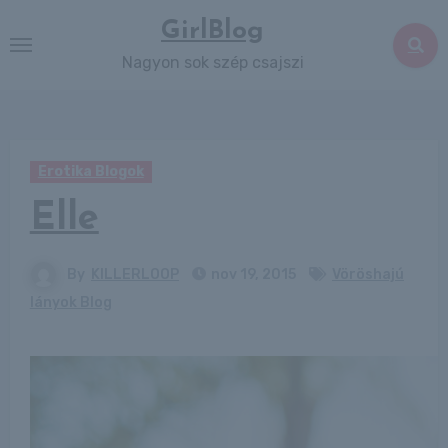
Skip
GirlBlog
to
Nagyon sok szép csajszi
content
Erotika Blogok
Elle
By
KILLERLOOP
nov 19, 2015
Vöröshajú
lányok Blog