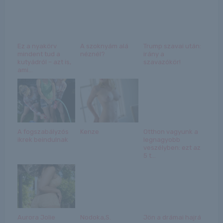
Ez a nyakörv
A szoknyám alá
Trump szavai után:
mindent tud a
néznél?
irány a
kutyádról – azt is,
szavazókör!
ami...
A fogszabályzós
Kenze
Otthon vagyunk a
ikrek beindulnak
legnagyobb
veszélyben: ezt az
5 t...
Aurora Jolie
Nodoka,S.
Jön a drámai hajrá