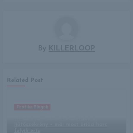
By
KILLERLOOP
Related Post
Erotika Blogok
Itt az embereknek készült japán
hűtőszekrény – már most óriási harc
folyik érte