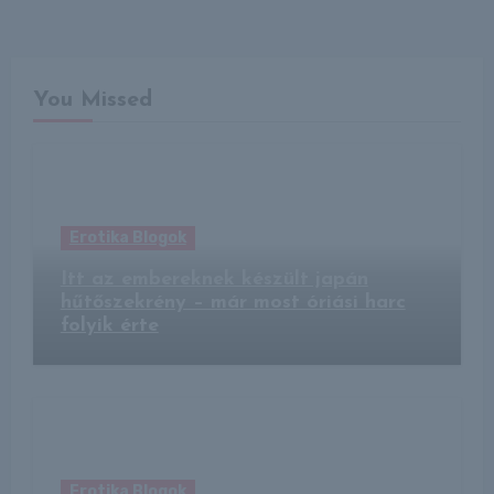
You Missed
Erotika Blogok
Itt az embereknek készült japán
hűtőszekrény – már most óriási harc
folyik érte
Erotika Blogok