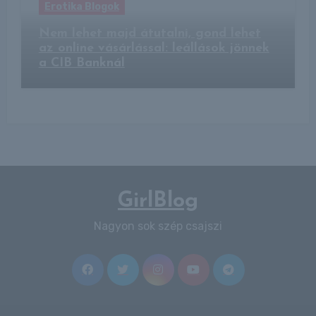
Erotika Blogok
Nem lehet majd átutalni, gond lehet
az online vásárlással: leállások jönnek
a CIB Banknál
GirlBlog
Nagyon sok szép csajszi