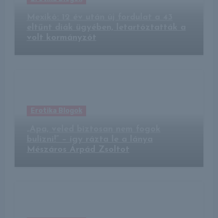
Mexikó: 12 év után új fordulat a 43
eltűnt diák ügyében, letartóztatták a
volt kormányzót
Erotika Blogok
„Apa, veled biztosan nem fogok
bulizni!” – így rázta le a lánya
Mészáros Árpád Zsoltot