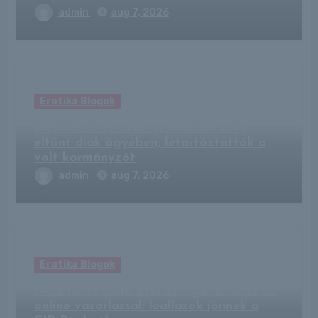
admin
aug 7, 2026
Erotika Blogok
Mexikó: 12 év után új fordulat a 43
eltűnt diák ügyében, letartóztatták a
volt kormányzót
admin
aug 7, 2026
Erotika Blogok
Nem lehet majd átutalni, gond lehet az
online vásárlással: leállások jönnek a