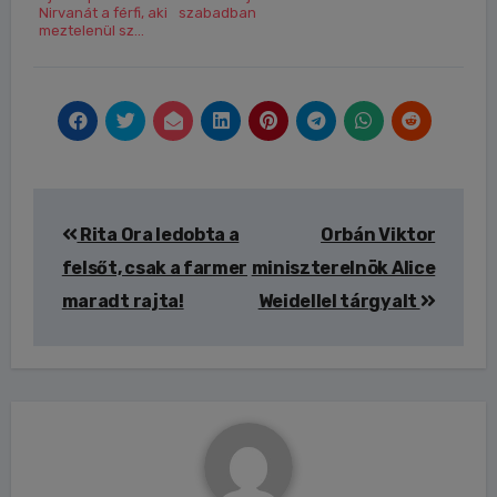
Nirvanát a férfi, aki
szabadban
meztelenül sz...
Bejegyzés
Rita Ora ledobta a
Orbán Viktor
navigáció
felsőt, csak a farmer
miniszterelnök Alice
maradt rajta!
Weidellel tárgyalt