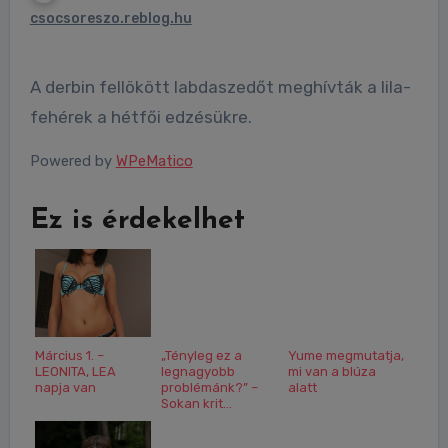
csocsoreszo.reblog.hu
A derbin fellökött labdaszedőt meghívták a lila-
fehérek a hétfői edzésükre.
Powered by
WPeMatico
Ez is érdekelhet
Március 1. –
„Tényleg ez a
Yume megmutatja,
LEONITA, LEA
legnagyobb
mi van a blúza
napja van
problémánk?” –
alatt
Sokan krit...