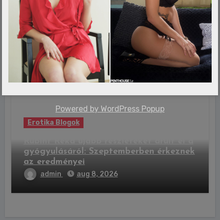
Erotika Blogok
Magyarországon találták meg a
Dániában eltűnt 15 éves lányt
admin
aug 8, 2026
Powered by
WordPress Popup
Erotika Blogok
Rubint Réka újabb részleteket árult el a
gyógyulásáról: Szeptemberben érkeznek
az eredményei
admin
aug 8, 2026