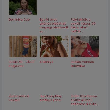
Dominika Jule
Egy 14 éves
Folytatódik a
eltűnés oldódhat
pokoli hőség, 38
meg egy elsüllyedt
fok is lehet
au...
hétfőn...
Július 30. – JUDIT
Antoniya
Szólás mondás
napja van
tetoválva
Zuhanyoznál
Hajlékony lány
Böde-Bíró Blanka
velem?
erotikus képei
elvitte a Fradi
edzésére a kisfiá...