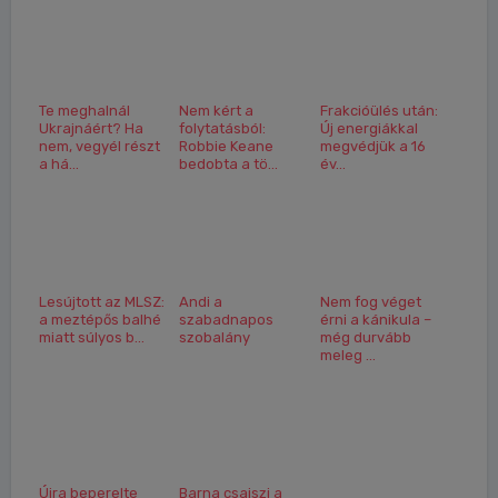
Te meghalnál
Nem kért a
Frakcióülés után:
Ukrajnáért? Ha
folytatásból:
Új energiákkal
nem, vegyél részt
Robbie Keane
megvédjük a 16
a há...
bedobta a tö...
év...
Lesújtott az MLSZ:
Andi a
Nem fog véget
a meztépős balhé
szabadnapos
érni a kánikula –
miatt súlyos b...
szobalány
még durvább
meleg ...
Újra beperelte
Barna csajszi a