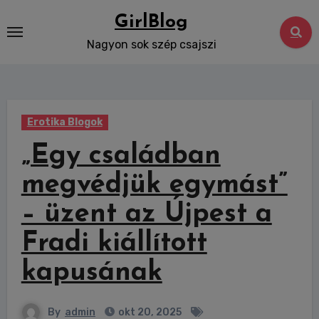
Skip
GirlBlog
to
Nagyon sok szép csajszi
content
Erotika Blogok
„Egy családban
megvédjük egymást”
– üzent az Újpest a
Fradi kiállított
kapusának
By
admin
okt 20, 2025