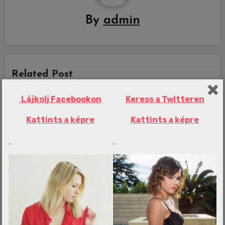
By
admin
Related Post
Lájkolj Facebookon
Keress a Twitteren
Kattints a képre
Kattints a képre
Erotika Blogok
Ecetmuslicákkal hoznák vissza az
elfeledett emlékeinket
admin
aug 8, 2026