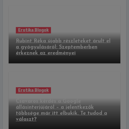
Erotika Blogok
Rubint Réka újabb részleteket árult el
a gyógyulásáról: Szeptemberben
érkeznek az eredményei
Erotika Blogok
Csavaros kérdés a Google
állásinterjújáról – a jelentkezők
többsége már itt elbukik. Te tudod a
választ?