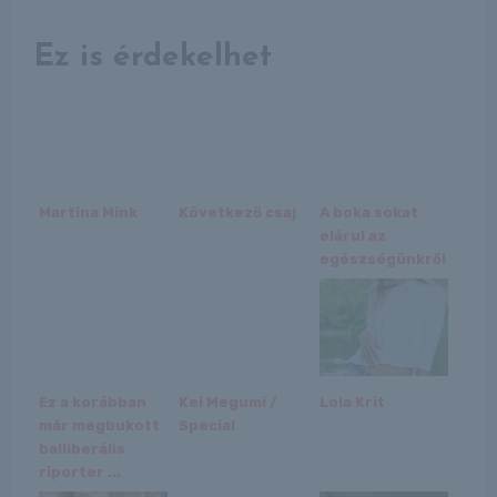
Ez is érdekelhet
Martina Mink
Következő csaj
A boka sokat
elárul az
egészségünkről
Ez a korábban
Kei Megumi /
Lola Krit
már megbukott
Special
balliberális
riporter ...