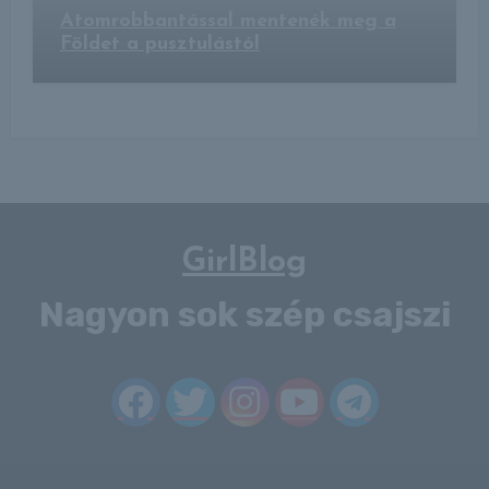
Atomrobbantással mentenék meg a
Földet a pusztulástól
GirlBlog
Nagyon sok szép csajszi