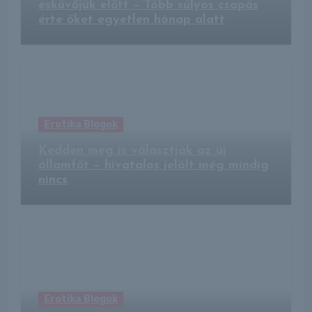
esküvőjük előtt – Több súlyos csapás
érte őket egyetlen hónap alatt
Erotika Blogok
Kedden meg is választják az új
államfőt – hivatalos jelölt még mindig
nincs
Erotika Blogok