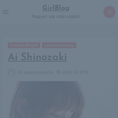
Skip
GirlBlog
to
Nagyon sok szép csajszi
content
Erotika Blogok
puceraj.blog.hu
Ai Shinozaki
By
puceraj.blog.hu
szept 12, 2016