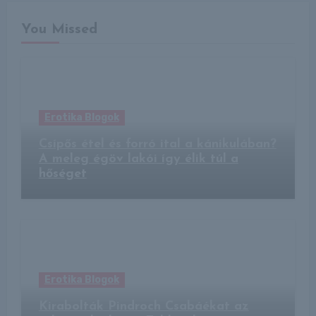
You Missed
Erotika Blogok
Csípős étel és forró ital a kánikulában?
A meleg égöv lakói így élik túl a
hőséget
Erotika Blogok
Kirabolták Pindroch Csabáékat az