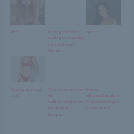
Adel
Mi fog történni
Sara Y
a világbajnokság
döntőjében?
Harsá...
Nyuszilány rég
Tündérkémények
Már az
volt
és
elbocsátásokról
sziklatemplomok
is mesterséges
nyomában –
intelligenci...
Kappa...