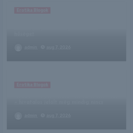
Erotika Blogok
Csípős étel és forró ital a kánikulában?
A meleg égöv lakói így élik túl a
hőséget
admin
aug 7, 2026
Erotika Blogok
Kedden meg is választják az új államfőt
– hivatalos jelölt még mindig nincs
admin
aug 7, 2026