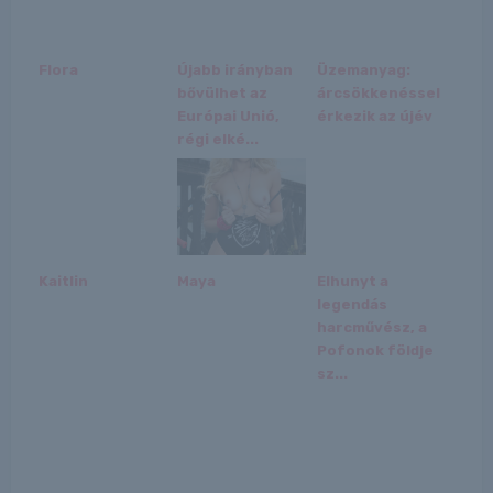
Flora
Újabb irányban
Üzemanyag:
bővülhet az
árcsökkenéssel
Európai Unió,
érkezik az újév
régi elké...
Kaitlin
Maya
Elhunyt a
legendás
harcművész, a
Pofonok földje
sz...