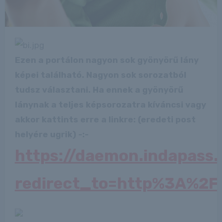
Ezen a portálon nagyon sok gyönyörű lány
képei található. Nagyon sok sorozatból
tudsz választani. Ha ennek a gyönyörű
lánynak a teljes képsorozatra kíváncsi vagy
akkor kattints erre a linkre: (eredeti post
helyére ugrik) -:-
https://daemon.indapass
redirect_to=http%3A%2F