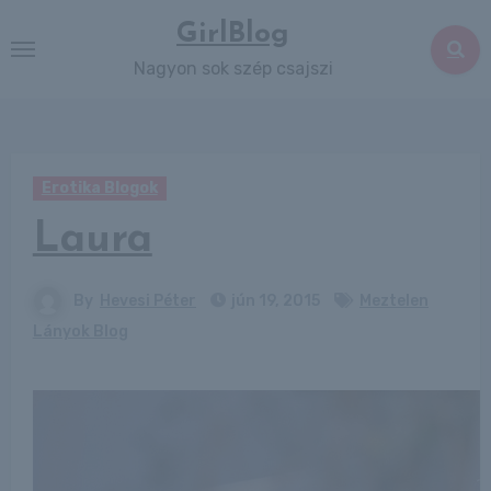
Skip
GirlBlog
to
Nagyon sok szép csajszi
content
Erotika Blogok
Laura
By
Hevesi Péter
jún 19, 2015
Meztelen
Lányok Blog