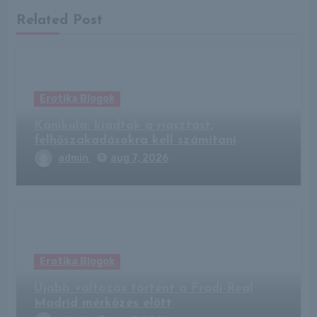
Related Post
Erotika Blogok
Kánikula: kiadták a riasztást,
felhőszakadásokra kell számítani
admin
aug 7, 2026
Erotika Blogok
Újabb változás történt a Fradi-Real
Madrid mérkőzés előtt