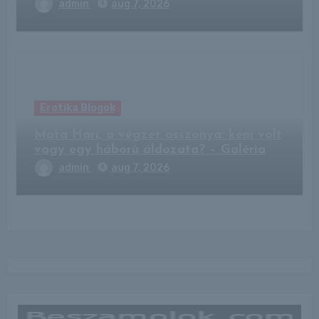
admin
aug 7, 2026
Erotika Blogok
Mata Hari, a végzet asszonya: kém volt
vagy egy háború áldozata? – Galéria
admin
aug 7, 2026