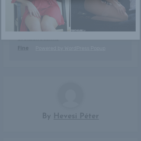
Bejegyzés
Vamp a 80-as
Laura
navigáció
évekből: Jeanne
Fine
Powered by
WordPress Popup
By
Hevesi Péter