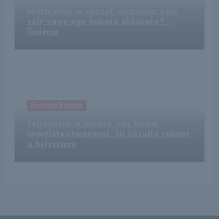
Mata Hari, a végzet asszonya: kém
volt vagy egy háború áldozata? –
Galéria
Erotika Blogok
Felcsaptak a lángok egy budai
sportlétesítménynél, 30 tűzoltó rohant
a helyszínre