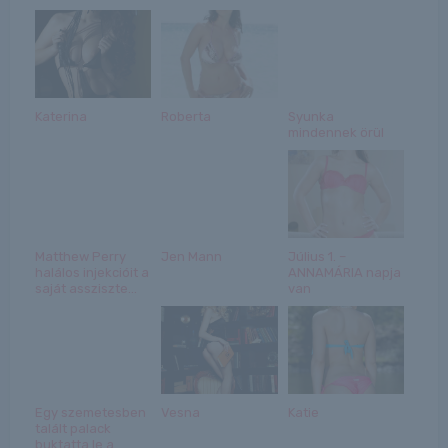
Katerina
Roberta
Syunka
mindennek örül
Matthew Perry
Jen Mann
Július 1. –
halálos injekcióit a
ANNAMÁRIA napja
saját assziszte...
van
Egy szemetesben
Vesna
Katie
talált palack
buktatta le a