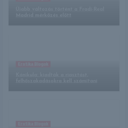
Újabb változás történt a Fradi-Real
Madrid mérkőzés előtt
Erotika Blogok
Kánikula: kiadták a riasztást,
felhőszakadásokra kell számítani
Erotika Blogok