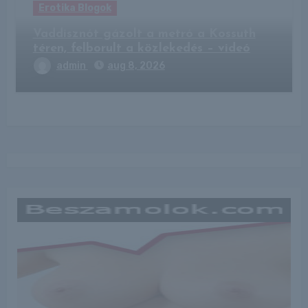
Erotika Blogok
Vaddisznót gázolt a metró a Kossuth
téren, felborult a közlekedés – videó
admin
aug 8, 2026