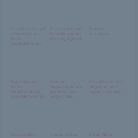
A csalónak tartott
Ön hányat ismert
Amerikai
németet és a
fel a kilencvenes
pornósztár
török
évek legnagyobb...
csodagyereke...
Egy népszerű
Nem tud
A Fradi hőse: Talán
márka
megszabadulni a
még soha nem
megszünteti az
gazoktól? Ez a
rúgtam ilyen gyor...
okostelefonok gy...
magyar talá...
Folytatódik a
Minden fontos
Orbán Viktor