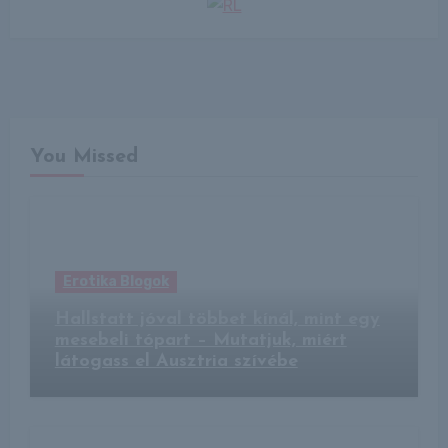
You Missed
Erotika Blogok
Hallstatt jóval többet kínál, mint egy
mesebeli tópart – Mutatjuk, miért
látogass el Ausztria szívébe