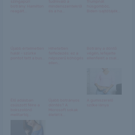
szingapúri
tudnivaló a
Trumpnál:
botrány: Hamilton
mindenszentekről
húsgombóc,
reagált...
és a ha...
Biden-sajtótájék...
Újabb értelmetlen
Hihetetlen
Botrány a döntő
halál – szürke
felfedezés: ez a
végén, lefejelte
pontot tett a bus...
népszerű köhögés
ellenfelét a csal...
ellen...
Élő adásban
Újabb botrányos
A gumiszerelő
csúszott félre a
döntés? A
szőke lánya
bokszolónő
Microsoft sokak
melltartój...
életét k...