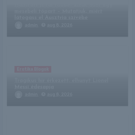
Hallstatt jóval többet kínál, mint egy
mesebeli tópart – Mutatjuk, miért
látogass el Ausztria szívébe
admin
aug 8, 2026
Erotika Blogok
Tragikus hír érkezett, elhunyt Lionel
Messi édesapja
admin
aug 8, 2026