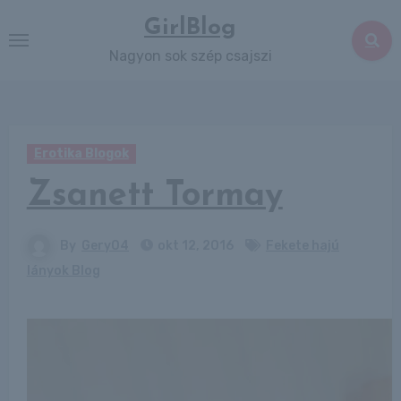
Skip
GirlBlog
to
Nagyon sok szép csajszi
content
Erotika Blogok
Zsanett Tormay
By
Gery04
okt 12, 2016
Fekete hajú
lányok Blog