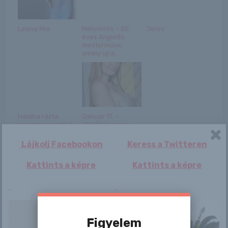
Leona Mia
Mélyvörös – 50
Jenni
éves Argento
mesterműve,
amely újra...
Halálra rázta
Január 17. –
négyhetes kisfiát
ANTÓNIA napja
a részeg apa –
van
kid...
Lájkolj Facebookon
Keress a Twitteren
Kattints a képre
Kattints a képre
Bejegyzés
Figyelem