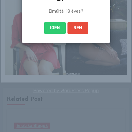
Strisha
Niemira
navigáció
Elmúltál 18 éves?
IGEN
NEM
By
Gery04
Powered by
WordPress Popup
Related Post
Erotika Blogok