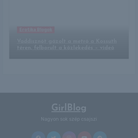
Erotika Blogok
Vaddisznót gázolt a metró a Kossuth
téren, felborult a közlekedés – videó
GirlBlog
Nagyon sok szép csajszi