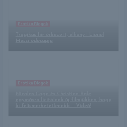
Erotika Blogok
Tragikus hír érkezett, elhunyt Lionel
Messi édesapja
Erotika Blogok
Nicolas Cage és Christian Bale
egymásra licitálnak új filmjükben, hogy
ki felismerhetetlenebb – Videó!