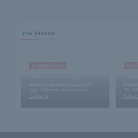
You Missed
Erotika Blogok
Eroti
Mata Hari, a végzet
Felcs
asszonya: kém volt vagy
budai
egy háború áldozata? –
30 tű
Galéria
helys