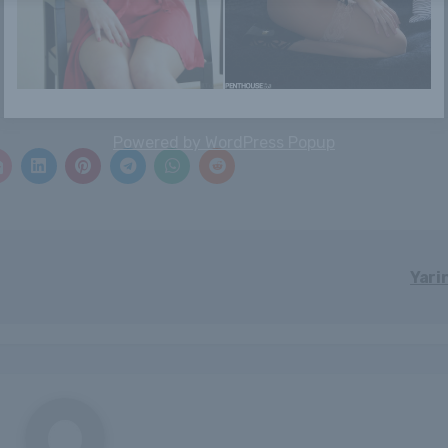
Megvan a magas
Iveta
Vonalban Donald
vérnyomás
Trump: Önnek is
leghatékonyabb
üzent az amerikai
ellenszere...
...
Powered by
WordPress Popup
Yari