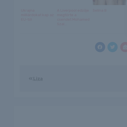
Ukrajna
A Liverpool edzője
Selina B
milliárdokat kap az
megtörte a
EU-tól
csendet Mohamed
Szal...
Bejegyzés
Liza
navigáció