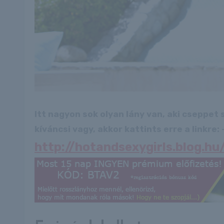
Itt nagyon sok olyan lány van, aki cseppet
kíváncsi vagy, akkor kattints erre a linkre: -
http://hotandsexygirls.blog.