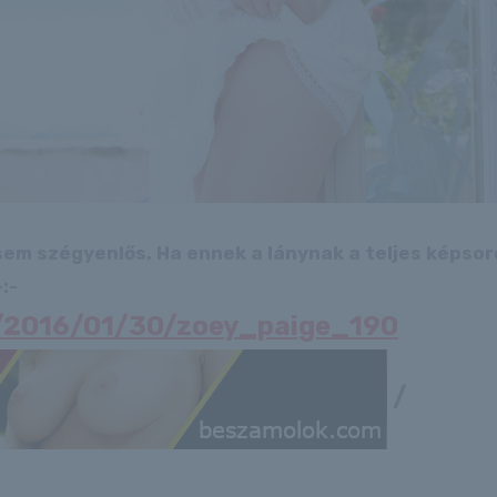
 sem szégyenlős. Ha ennek a lánynak a teljes képso
:-
hu/2016/01/30/zoey_paige_190
/