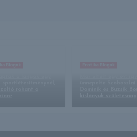
ka Blogok
Erotika Blogok
aptak a lángok egy
Már eltelt egy év: íg
 sportlétesítménynél,
ünnepelte Szoboszlai
zoltó rohant a
Dominik és Buzsik Bo
zínre
kislányuk születésnap