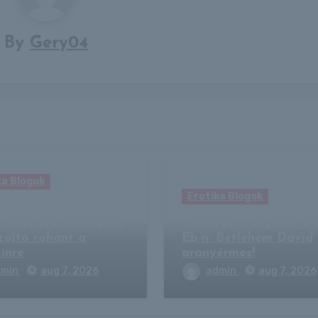
By
Gery04
ka Blogok
Erotika Blogok
aptak a lángok egy
 sportlétesítménynél,
Őrületes szenzáció a 
zoltó rohant a
Eb-n: Betlehem Dávid
ínre
aranyérmes!
dmin
aug 7, 2026
admin
aug 7, 2026