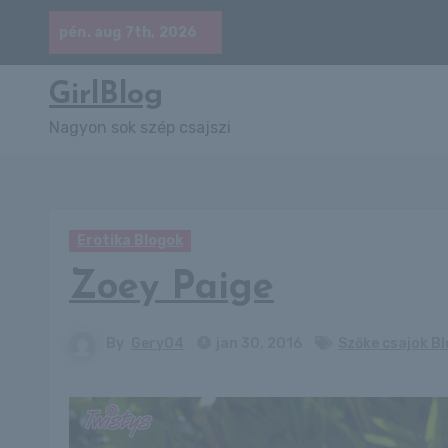
Skip
pén. aug 7th, 2026
to
content
GirlBlog
Nagyon sok szép csajszi
Erotika Blogok
Zoey Paige
By
Gery04
jan 30, 2016
Szőke csajok B