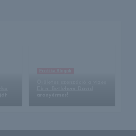
Erotika Blogok
y
Őrületes szenzáció a vizes
rka
Eb-n: Betlehem Dávid
ját
aranyérmes!