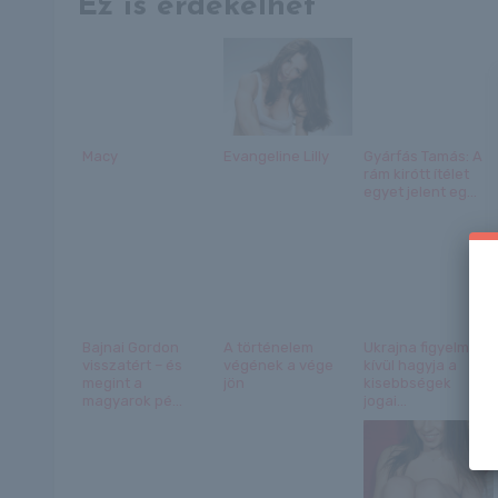
Ez is érdekelhet
Macy
Evangeline Lilly
Gyárfás Tamás: A
rám kirótt ítélet
egyet jelent eg...
Bajnai Gordon
A történelem
Ukrajna figyelmen
visszatért – és
végének a vége
kívül hagyja a
megint a
jön
kisebbségek
magyarok pé...
jogai...