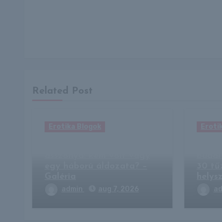
Related Post
Erotika Blogok
Eroti
Mata Hari, a végzet
Felcs
asszonya: kém volt vagy
budai
egy háború áldozata? –
30 tű
Galéria
helysz
admin
aug 7, 2026
a