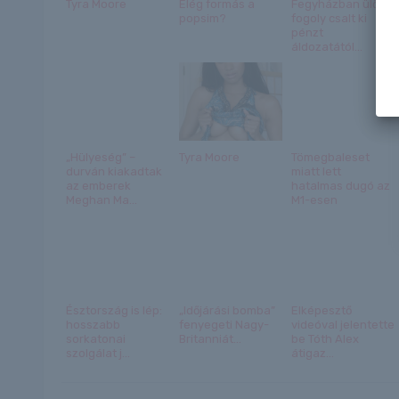
Tyra Moore
Elég formás a
Fegyházban ülő
popsim?
fogoly csalt ki
pénzt
áldozatától...
„Hülyeség” –
Tyra Moore
Tömegbaleset
durván kiakadtak
miatt lett
az emberek
hatalmas dugó az
Meghan Ma...
M1-esen
Észtország is lép:
„Időjárási bomba”
Elképesztő
hosszabb
fenyegeti Nagy-
videóval jelentette
sorkatonai
Britanniát...
be Tóth Alex
szolgálat j...
átigaz...