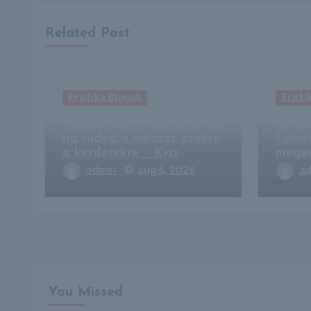
Related Post
Erotika Blogok
Eroti
Hosszú életre számíthatsz,
Az Ap
ha tudod a választ ezekre
fülha
a kérdésekre – Kvíz
megér
admin
aug 6, 2026
a
You Missed