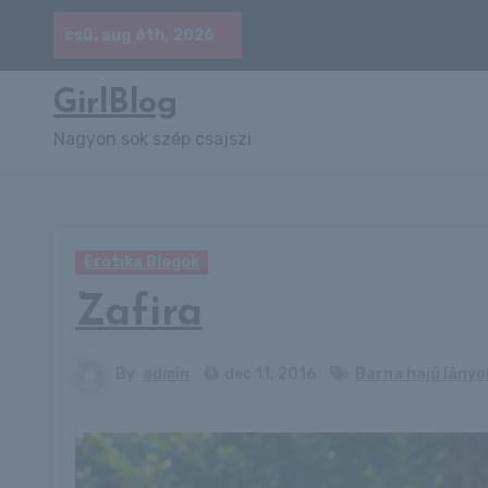
Skip
csü. aug 6th, 2026
to
content
GirlBlog
Nagyon sok szép csajszi
Erotika Blogok
Zafira
By
admin
dec 11, 2016
Barna hajú lányo