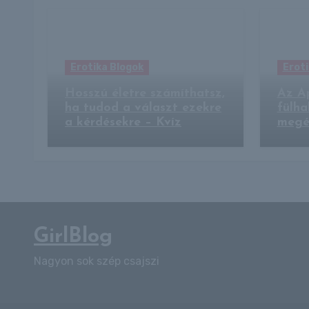
Erotika Blogok
Eroti
Hosszú életre számíthatsz,
Az A
ha tudod a választ ezekre
fülha
a kérdésekre – Kvíz
megé
GirlBlog
Nagyon sok szép csajszi