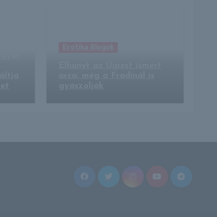
Erotika Blogok
agyar
Elhunyt az Újpest ismert
áltja
arca, még a Fradinál is
ket
gyászolják