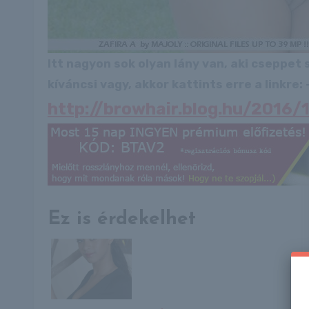
Itt nagyon sok olyan lány van, aki cseppet
kíváncsi vagy, akkor kattints erre a linkre: -
http://browhair.blog.hu/2016/
Ez is érdekelhet