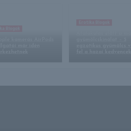
Erotika Blogok
ka Blogok
Átalakulás előtt a m
pple kamerás AirPods
gyümölcskínálat – 5
llgatói már idén
egzotikus gyümölcs v
rkezhetnek
fel a hazai kedvence