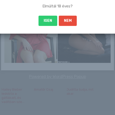
Keira Kelly
Imane Helif
Magyar Péter
Shauna O’
továbbra is nőket
másológép
Elmúltál 18 éves?
verne, Hámori
üzemmódban, a
Luca á...
Tisza-vezér a...
IGEN
NEM
Michael Jackson
Április 11. – GLÓRIA
Az argentinok
Tini a fe
lánya
napja van
kapusa gyávának
megmutatta, mit
tartotta a
tett a testé...
kapitányt...
Powered by
WordPress Popup
Hailey Bieber
Amatőr Csaj
Juditta tudja, mit
ledobta a
akar
gátlásait, és
vadítóan sze...