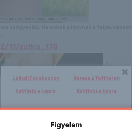
 sem szégyenlős. Ha ennek a lánynak a teljes képso
:-
12/11/zafira_178
/
Lájkolj Facebookon
Keress a Twitteren
Kattints a képre
Kattints a képre
Figyelem