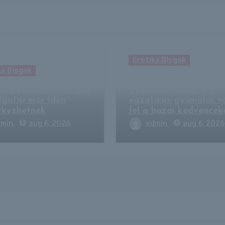
Erotika Blogok
ka Blogok
Átalakulás előtt a ma
ple kamerás AirPods
gyümölcskínálat – 5
llgatói már idén
egzotikus gyümölcs vá
kezhetnek
fel a hazai kedvencek
dmin
aug 6, 2026
admin
aug 6, 2026