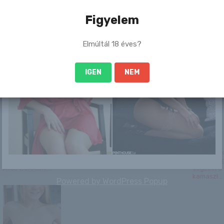
Figyelem
Elmúltál 18 éves?
Szijjártó Péter: Ki
Február 12. – LÍVIA
Amira a rosszlány
Legendás 
IGEN
NEM
kell deríteni, hogy
napja van
terepjárób
a pénzszál...
kínai autó
Az 50-es években
Katerina
Mire vársz még?
Horrorbal
is voltak jó csajok:
tesiórán: 
Alice Denham...
végzett a
kamaszl...
Powered by
WordPress Popup