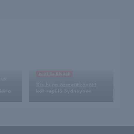
Erotika Blogok
így
Kis híján összeütközött
léria
két repülő Sydneyben