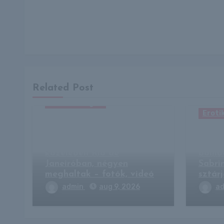
Related Post
Erotika Blogok
Eroti
Lezuhant egy városnéző
helikopter egy
„A fi
turistalátványosság
ivott?
közelében Rio de
bomb
Janeiróban, négyen
Sabri
meghaltak – fotók, videó
sztár
admin
aug 9, 2026
a