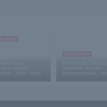
ka Blogok
hant egy városnéző
opter egy
Erotika Blogok
talátványosság
ében Rio de
Retró fotók: 100 éve 
róban, négyen
nyaraltunk Európa
ltak – fotók, videó
tengerpartjainál – ga