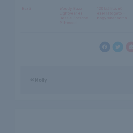
Eszti
Woody, Buzz
120 kiállító, 60
Lightyear és
ezer látogató –
Jessie Porsche
nagy siker volt a...
911-essel ...
Bejegyzés
Molly
navigáció