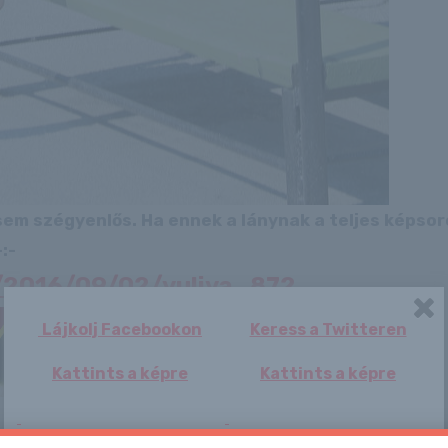
 sem szégyenlős. Ha ennek a lánynak a teljes képso
:-
u/2016/09/02/yuliya_872
Lájkolj Facebookon
Keress a Twitteren
/
Kattints a képre
Kattints a képre