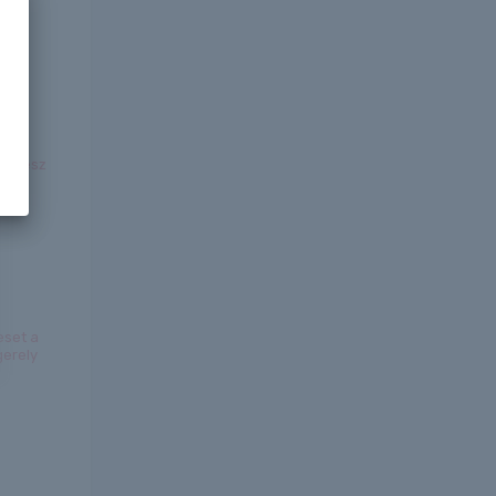
brit
ól lesz
eset a
gerely