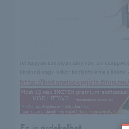
Itt nagyon sok olyan lány van, aki cseppet
kíváncsi vagy, akkor kattints erre a linkre: -
http://hotandsexygirls.blog.h
Ez is érdekelhet