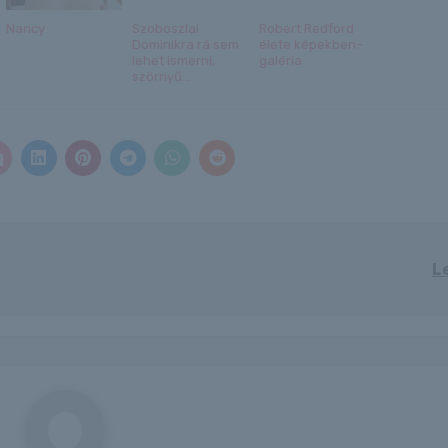
Nancy
Szoboszlai
Robert Redford
Dominikra rá sem
élete képekben–
lehet ismerni,
galéria
szörnyű...
L