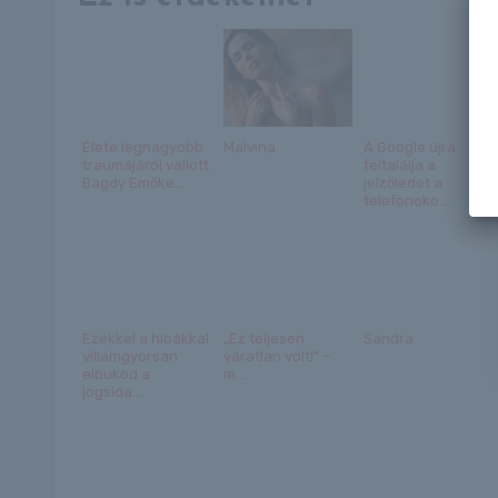
Élete legnagyobb
Malvina
A Google újra
traumájáról vallott
feltalálja a
Bagdy Emőke...
jelzőledet a
telefonoko...
Ezekkel a hibákkal
„Ez teljesen
Sandra
villámgyorsan
váratlan volt!” –
elbukod a
m...
jogsida...