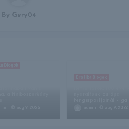
By
Gery04
ka Blogok
atalság forrásából
Erotika Blogok
” – 67 évesen ilyen
aformában van a
Retró fotók: 100 éve 
na, a tiniboszorkány
nyaraltunk Európa
ja
tengerpartjainál – gal
dmin
aug 9, 2026
admin
aug 9, 2026