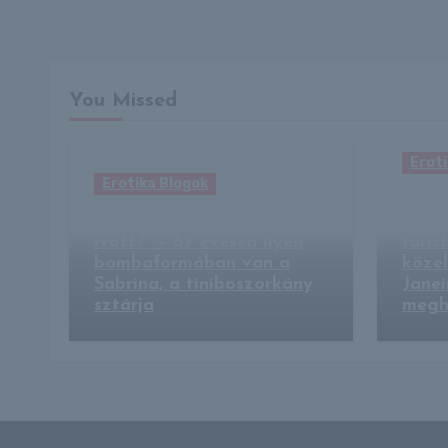
You Missed
Eroti
Erotika Blogok
Lezu
„A fiatalság forrásából
helik
ivott?” – 67 évesen ilyen
turis
bombaformában van a
közel
Sabrina, a tiniboszorkány
Janei
sztárja
megha