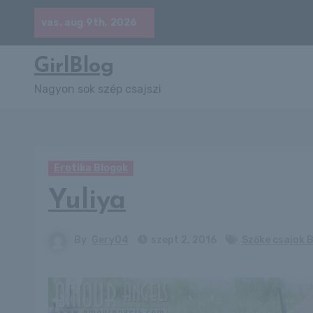
Skip
vas. aug 9th, 2026
to
content
GirlBlog
Nagyon sok szép csajszi
Erotika Blogok
Yuliya
By
Gery04
szept 2, 2016
Szőke csajok 