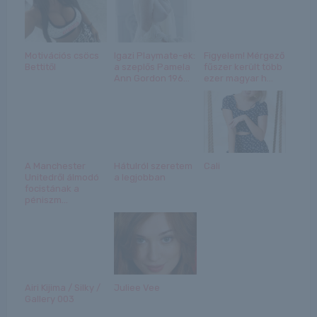
Motivációs csöcs
Igazi Playmate-ek:
Figyelem! Mérgező
Bettitől
a szeplős Pamela
fűszer került több
Ann Gordon 196...
ezer magyar h...
A Manchester
Hátulról szeretem
Cali
Unitedről álmodó
a legjobban
focistának a
péniszm...
Airi Kijima / Silky /
Juliee Vee
Gallery 003