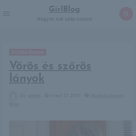
Skip
GirlBlog
to
Nagyon sok szép csajszi
content
Erotika Blogok
Vörös és szőrös
lányok
By
admin
szept 17, 2015
Nudista lányok
Blog