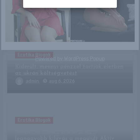
Related Post
Erotika Blogok
Powered by
WordPress Popup
Kiderült, mennyi pénzzel tartják életben
az ukrán költségvetést
admin
aug 6, 2026
Erotika Blogok
Gelencsér Tímea elárulta, mi a
legnagyobb kihívás a megújult Aktív