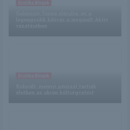
Erotika Blogok
Gelencsér Tímea elárulta, mi a
legnagyobb kihívás a megújult Aktív
vezetésében
Erotika Blogok
Kiderült, mennyi pénzzel tartják
életben az ukrán költségvetést