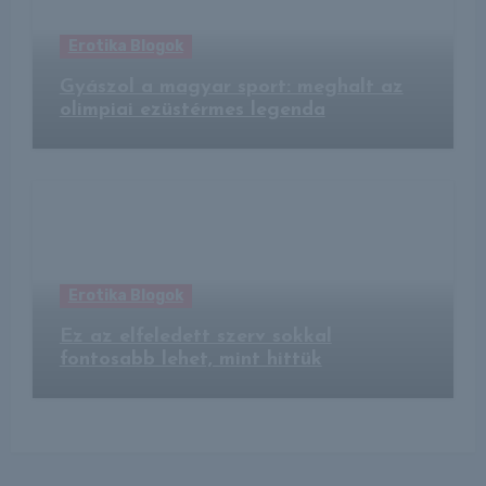
Erotika Blogok
Gyászol a magyar sport: meghalt az
olimpiai ezüstérmes legenda
Erotika Blogok
Ez az elfeledett szerv sokkal
fontosabb lehet, mint hittük