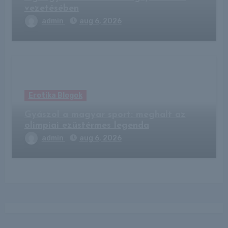
vezetésében
admin
aug 6, 2026
Erotika Blogok
Gyászol a magyar sport: meghalt az
olimpiai ezüstérmes legenda
admin
aug 6, 2026