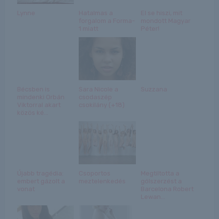
Lynne
Hatalmas a
El se hiszi, mit
forgalom a Forma-
mondott Magyar
1 miatt
Péter!
Bécsben is
Sara Nicole a
Suzzana
mindenki Orbán
csodaszép
Viktorral akart
csokilány (+18)
közös ké...
Újabb tragédia:
Csoportos
Megtiltotta a
embert gázolt a
meztelenkedés
gólszerzést a
vonat
Barcelona Robert
Lewan...