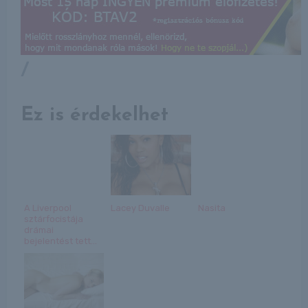
/
Ez is érdekelhet
A Liverpool
Lacey Duvalle
Nasita
sztárfocistája
drámai
bejelentést tett...