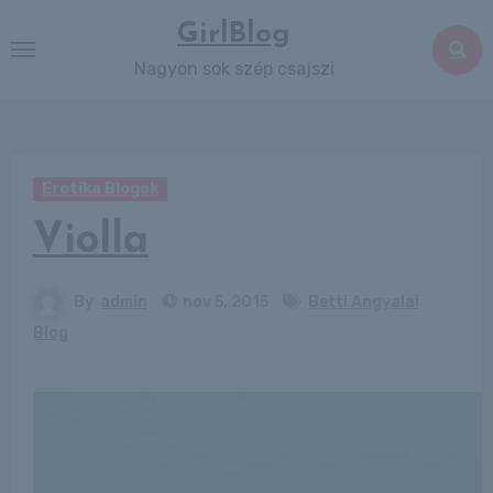
Skip
GirlBlog
to
Nagyon sok szép csajszi
content
Erotika Blogok
Violla
By
admin
nov 5, 2015
Betti Angyalai
Blog