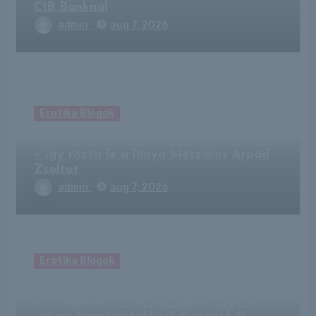
CIB Banknál
admin
aug 7, 2026
Erotika Blogok
„Apa, veled biztosan nem fogok bulizni!”
– így rázta le a lánya Mészáros Árpád
Zsoltot
admin
aug 7, 2026
Erotika Blogok
Az esküvőn ott lesz a sógorod, a nászod
és a komád is – Te tisztában vagy a