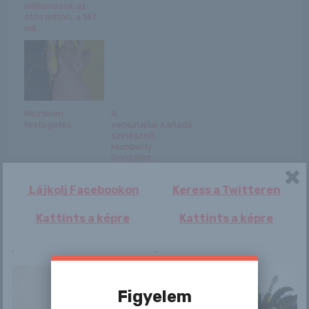
milliomosok az
ötös lottón, a 147
mil...
Meztelen
A
festegetés
venezuelai‑kanadai
színésznő,
Humberly
González ...
Lájkolj Facebookon
Keress a Twitteren
Kattints a képre
Kattints a képre
Bejegyzés
Arianna
Vanessa
navigáció
Figyelem