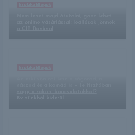
Erotika Blogok
Nem lehet majd átutalni, gond lehet
az online vásárlással: leállások jönnek
a CIB Banknál
Erotika Blogok
Az esküvőn ott lesz a sógorod, a
nászod és a komád is – Te tisztában
vagy a rokoni kapcsolatokkal?
Kvízünkből kiderül