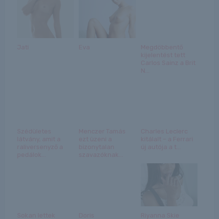
Jati
Eva
Megdöbbentő
kijelentést tett
Carlos Sainz a Brit
N...
Szédületes
Menczer Tamás
Charles Leclerc
látvány, amit a
ezt üzeni a
kitálalt – a Ferrari
raliversenyző a
bizonytalan
új autója a t...
pedálok...
szavazóknak...
Sokan lettek
Doris
Riyanna Skie