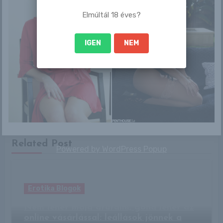
Elmúltál 18 éves?
IGEN
NEM
By
admin
Related Post
Powered by
WordPress Popup
Erotika Blogok
Nem lehet majd átutalni, gond lehet az
online vásárlással: leállások jönnek a