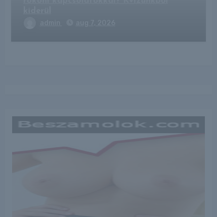
rokoni kapcsolatokkal? Kvízünkből
kiderül
admin
aug 7, 2026