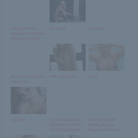
Magyar Péter
Ria Rose
Evelyne
egyre kínosabban
magyarázkodik
Buja szőke alig bír
Milf válogatás
Gina
magával
Caprice
Ez a hétköznapi
Itt a Raiffeisen
élelmiszer lehet a
Bank válasza
szívbetegségek ...
Nagy Mártonnak