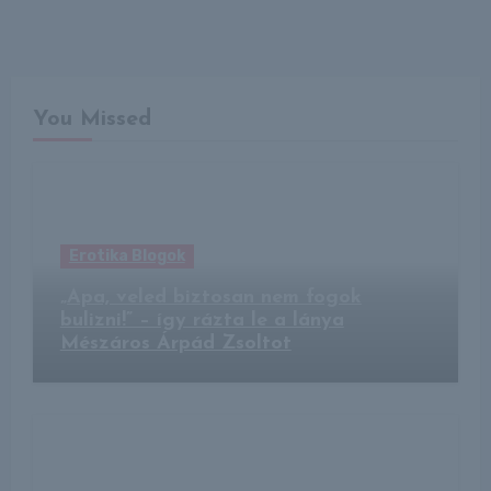
You Missed
Erotika Blogok
„Apa, veled biztosan nem fogok
bulizni!” – így rázta le a lánya
Mészáros Árpád Zsoltot