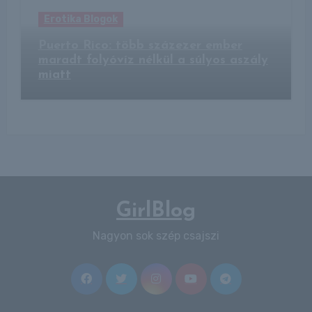
Erotika Blogok
Puerto Rico: több százezer ember
maradt folyóvíz nélkül a súlyos aszály
miatt
GirlBlog
Nagyon sok szép csajszi