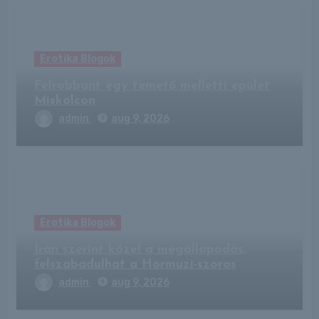
Erotika Blogok
Felrobbant egy temető melletti épület
Miskolcon
admin
aug 9, 2026
Erotika Blogok
Irán szerint közel a megállapodás,
felszabadulhat a Hormuzi-szoros
admin
aug 9, 2026