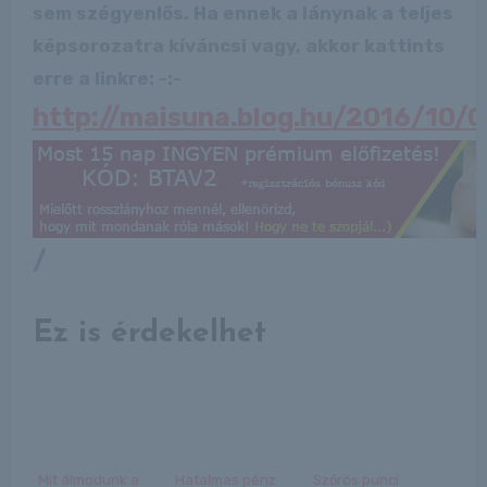
sem szégyenlős. Ha ennek a lánynak a teljes
képsorozatra kíváncsi vagy, akkor kattints
erre a linkre: -:-
http://maisuna.blog.hu/2016/10/
/
Ez is érdekelhet
Mit álmodunk a
Hatalmas pénz
Szőrös punci