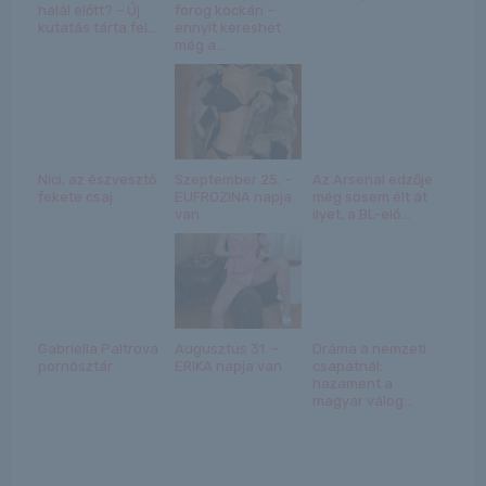
halál előtt? – Új
forog kockán –
kutatás tárta fel...
ennyit kereshet
még a...
Nici, az észvesztő
Szeptember 25. –
Az Arsenal edzője
fekete csaj
EUFROZINA napja
még sosem élt át
van
ilyet, a BL-elő...
Gabriella Paltrova
Augusztus 31. –
Dráma a nemzeti
pornósztár
ERIKA napja van
csapatnál:
hazament a
magyar válog...