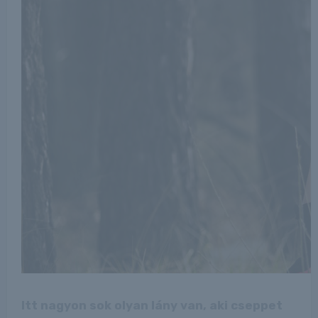
Itt nagyon sok olyan lány van, aki cseppet