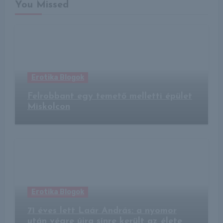
You Missed
Erotika Blogok
Felrobbant egy temető melletti épület
Miskolcon
Erotika Blogok
71 éves lett Laár András: a nyomor
után végre újra sínre került az élete