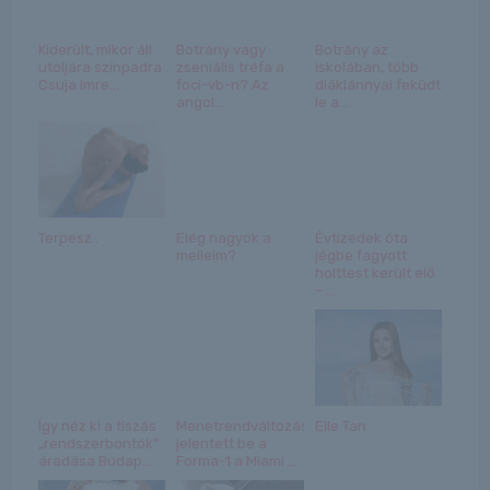
Kiderült, mikor áll
Botrány vagy
Botrány az
utoljára színpadra
zseniális tréfa a
iskolában, több
Csuja Imre...
foci-vb-n? Az
diáklánnyal feküdt
angol...
le a...
Terpesz..
Elég nagyok a
Évtizedek óta
melleim?
jégbe fagyott
holttest került elő
– ...
Így néz ki a tiszás
Menetrendváltozást
Elle Tan
„rendszerbontók”
jelentett be a
áradása Budap...
Forma-1 a Miami ...