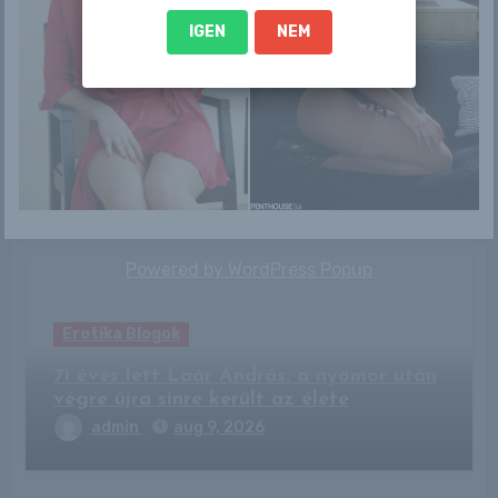
IGEN
NEM
By
RLblog
Related Post
Powered by
WordPress Popup
Erotika Blogok
71 éves lett Laár András: a nyomor után
végre újra sínre került az élete
admin
aug 9, 2026