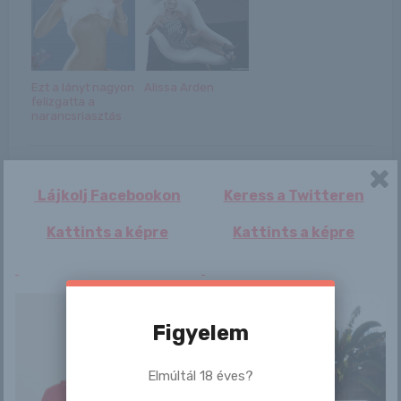
Ezt a lányt nagyon
Alissa Arden
felizgatta a
narancsriasztás
Lájkolj Facebookon
Keress a Twitteren
Kattints a képre
Kattints a képre
Bejegyzés
Jennifer
Bailey
navigáció
Figyelem
Elmúltál 18 éves?