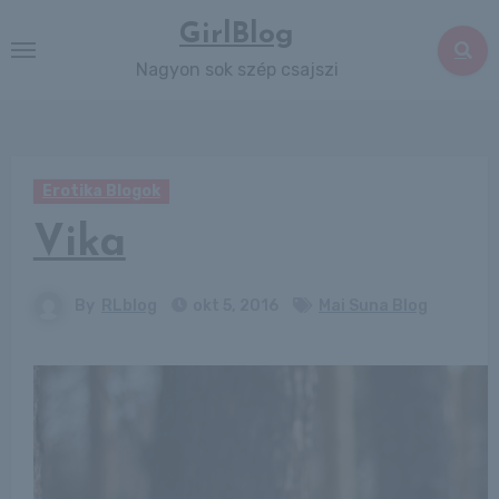
Skip
GirlBlog
to
Nagyon sok szép csajszi
content
Erotika Blogok
Vika
By
RLblog
okt 5, 2016
Mai Suna Blog