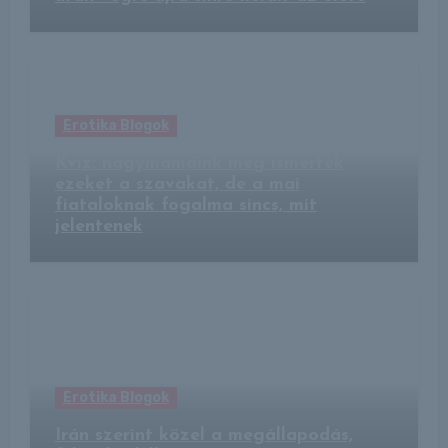
Erotika Blogok
Kvíz: nagymamáink még ismerték
ezeket a szavakat, de a mai
fiataloknak fogalma sincs, mit
jelentenek
Erotika Blogok
Irán szerint közel a megállapodás,