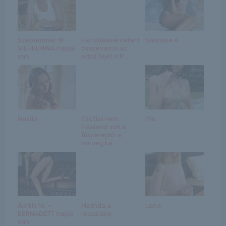
Szeptember 19. –
Hat öltéssel kellett
Sabrisse A
VILHELMINA napja
összevarrni az
van
edző fejét a P...
Nasita
Ezúttal nem
Pia
Haaland volt a
főszereplő: a
norvég ka...
Április 16. –
Melinda a
Lena
BERNADETT napja
rosszlány
van