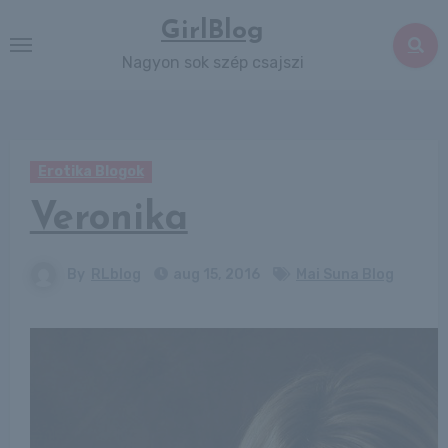
Skip
GirlBlog
to
Nagyon sok szép csajszi
content
Erotika Blogok
Veronika
By
RLblog
aug 15, 2016
Mai Suna Blog