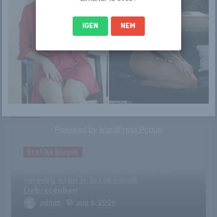
IGEN
NEM
By
RLblog
Related Post
Powered by
WordPress Popup
Erotika Blogok
Nincs veszve semmi? A háromgólos
vereség után is bizakodnak
Debrecenben
admin
aug 6, 2026