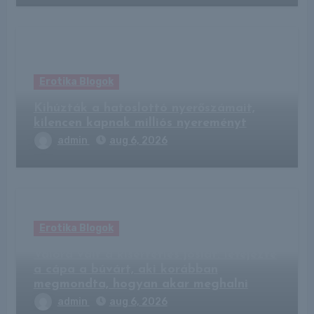
Erotika Blogok
Kihúzták a hatoslottó nyerőszámait,
kilencen kapnak milliós nyereményt
admin
aug 6, 2026
Erotika Blogok
Valóra vált a kísérteties jóslat: lefejezte
a cápa a búvárt, aki korábban
megmondta, hogyan akar meghalni
admin
aug 6, 2026