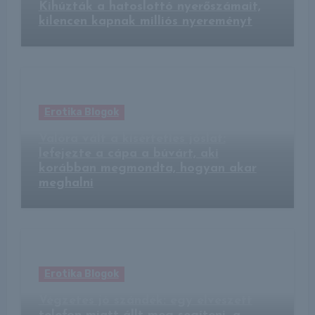
Kihúzták a hatoslottó nyerőszámait,
kilencen kapnak milliós nyereményt
Erotika Blogok
Valóra vált a kísérteties jóslat:
lefejezte a cápa a búvárt, aki
korábban megmondta, hogyan akar
meghalni
Erotika Blogok
Végzetes jó szándék: egy elveszett