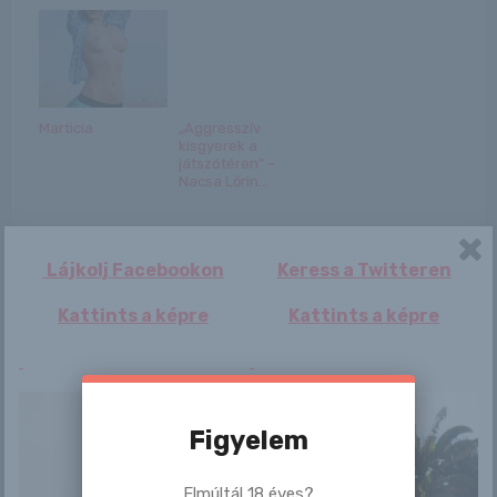
Marticia
„Aggresszív
kisgyerek a
játszótéren” –
Nacsa Lőrin...
Lájkolj Facebookon
Keress a Twitteren
Kattints a képre
Kattints a képre
Bejegyzés
Li
Emesha Gabor
navigáció
Figyelem
Elmúltál 18 éves?