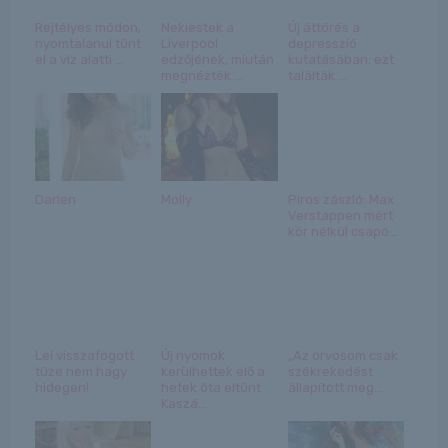
Rejtélyes módon,
Nekiestek a
Új áttörés a
nyomtalanul tűnt
Liverpool
depresszió
el a víz alatti ...
edzőjének, miután
kutatásában: ezt
megnézték ...
találták ...
Darien
Molly
Piros zászló: Max
Verstappen mért
kör nélkül csapó...
Lei visszafogott
Új nyomok
„Az orvosom csak
tüze nem hagy
kerülhettek elő a
székrekedést
hidegen!
hetek óta eltűnt
állapított meg...
Kaszá...