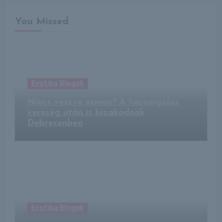
You Missed
Erotika Blogok
Nincs veszve semmi? A háromgólos
vereség után is bizakodnak
Debrecenben
Erotika Blogok