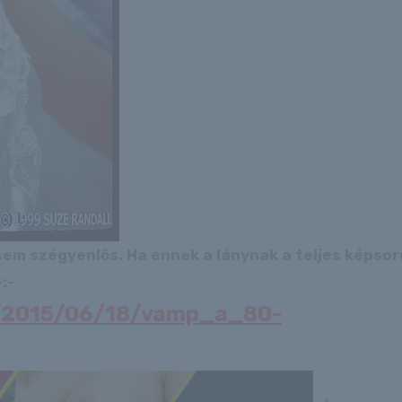
 sem szégyenlős. Ha ennek a lánynak a teljes képso
:-
hu/2015/06/18/vamp_a_80-