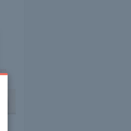
ágos
et
ele...