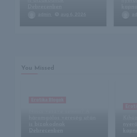
is bizakodnak
nyerő
Debrecenben
kapna
admin
aug 6, 2026
a
You Missed
Erotika Blogok
Eroti
Nincs veszve semmi? A
háromgólos vereség után
Kihúz
is bizakodnak
nyerő
Debrecenben
kapna