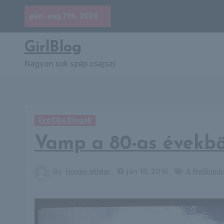
Skip
pén. aug 7th, 2026
to
content
GirlBlog
Nagyon sok szép csajszi
Erotika Blogok
Vamp a 80-as évekbő
By
Honey Wilder
jún 18, 2015
A Mellbimb