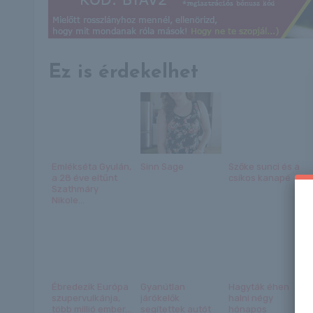
Ez is érdekelhet
Emlékséta Gyulán,
Sinn Sage
Szőke sunci és a
a 28 éve eltűnt
csíkos kanapé
Szathmáry
Nikole...
Ébredezik Európa
Gyanútlan
Hagyták éhen
szupervulkánja,
járókelők
halni négy
több millió ember...
segítettek autót
hónapos