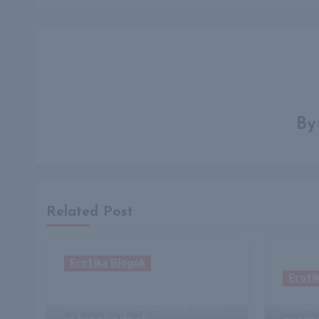
B
Related Post
Erotika Blogok
Eroti
Nincs veszve semmi? A
háromgólos vereség után
Kihúz