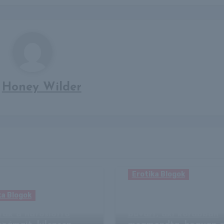
y
Honey Wilder
Erotika Blogok
Valóra vált a kísérteti
ka Blogok
jóslat: lefejezte a cáp
ták a hatoslottó
búvárt, aki korábban