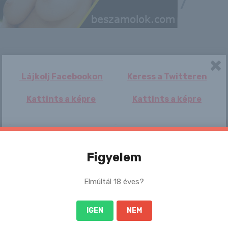
/
Lájkolj Facebookon
Keress a Twitteren
Kattints a képre
Kattints a képre
Dillion Harper
Halálos szél
Isabella Chrystin
Trump vil
söpört végig
feltételek
Franciaországon
szabott a
békéhez, Z
Figyelem
Elmúltál 18 éves?
Sok magyar
Karina
Július 22. – MÁRIA
Alexa
IGEN
NEM
vállalkozás
napja van
húzhatná le a