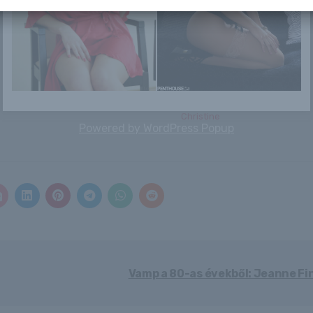
rolót, ha meg...
Nivia Nery
Violla A
Stephanie
Christine
Powered by
WordPress Popup
Vamp a 80-as évekből: Jeanne Fi