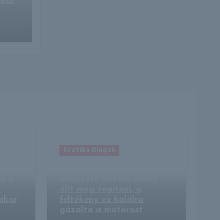
kar
Erotika Blogok
ies
Végzetes jó szándék: egy
pa a
elveszett telefon miatt
állt meg segíteni, a
akar
féltékeny ex halálra
gázolta a motorost