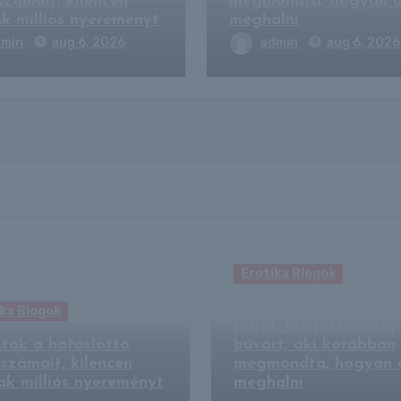
számait, kilencen
megmondta, hogyan a
k milliós nyereményt
meghalni
dmin
aug 6, 2026
admin
aug 6, 2026
Erotika Blogok
Valóra vált a kísértet
ka Blogok
jóslat: lefejezte a cá
ták a hatoslottó
búvárt, aki korábban
számait, kilencen
megmondta, hogyan 
k milliós nyereményt
meghalni