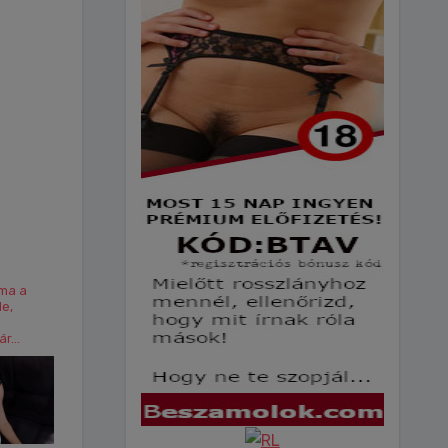
 ma a
le,
r...