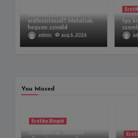
Szilvalekvár sütőben
Eroti
elkészítve minimális
erőfeszítéssel? Mutatjuk,
Így k
hogyan csináld
szomb
admin
aug 6, 2026
a
You Missed
Erotika Blogok
Szilvalekvár sütőben
Eroti