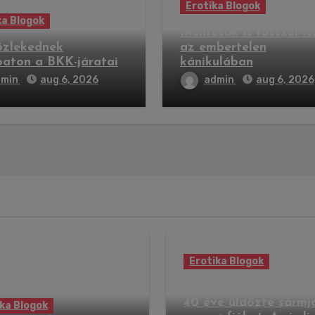
Erotika Blogok
ka Blogok
Mentősök is rosszul le
özlekednek
az embertelen
aton a BKK-járatai
kánikulában
dmin
aug 6, 2026
admin
aug 6, 2026
Erotika Blogok
Bruce Willis már több
40 éve üldözte sármj
ka Blogok