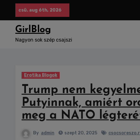
Skip
csü. aug 6th, 2026
to
content
GirlBlog
Nagyon sok szép csajszi
Erotika Blogok
Trump nem kegyelme
Putyinnak, amiért or
meg a NATO légteré
By
admin
szept 20, 2025
csocsoreszo.r