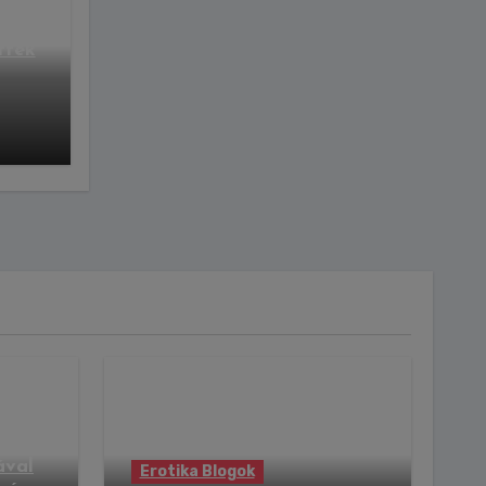
ttek
 mint
ával
Erotika Blogok