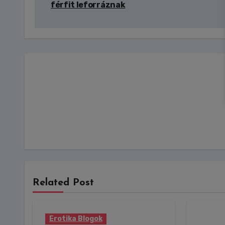
férfit leforráznak
Related Post
Erotika Blogok