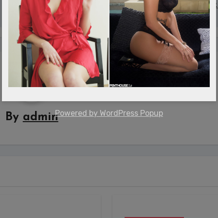
összes autóját, inkább motoroz
Powered by
WordPress Popup
By
admin