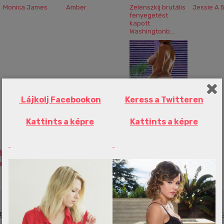
Monica James
Amber
Zelenszkij brutális
Jessie A 5
fenyegetést
kapott
Washingtonb...
Ez nagyot fog
Karen
Gia Lashay
Lájkolj Facebookon
Keress a Twitteren
szólni! Ariana
Grandéval és
visszaté...
Kattints a képre
Kattints a képre
nden
Megvan, mitől gyorsult fel Hamilton! Eladt