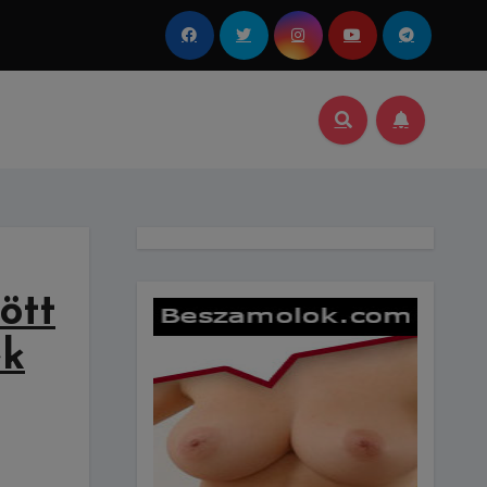
ött
ék