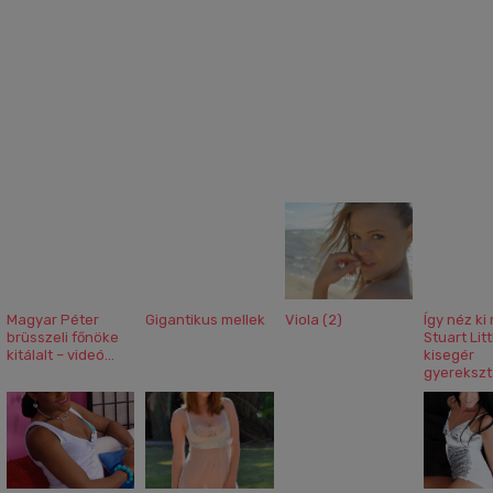
Magyar Péter
Gigantikus mellek
Viola (2)
Így néz ki
brüsszeli főnöke
Stuart Litt
kitálalt – videó...
kisegér
gyereksztá