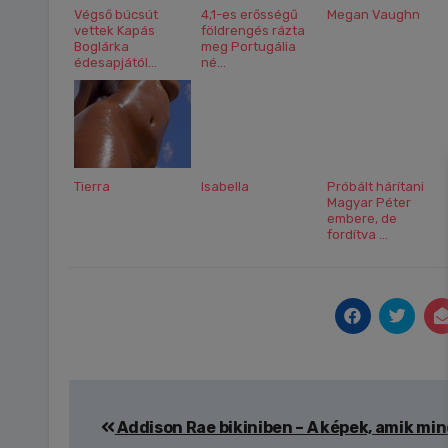
Végső búcsút
4,1-es erősségű
Megan Vaughn
vettek Kapás
földrengés rázta
Boglárka
meg Portugália
édesapjától...
né...
Tierra
Isabella
Próbált hárítani
Magyar Péter
embere, de
fordítva ...
Bejegyzés
Addison Rae bikiniben – A képek, amik mi
navigáció