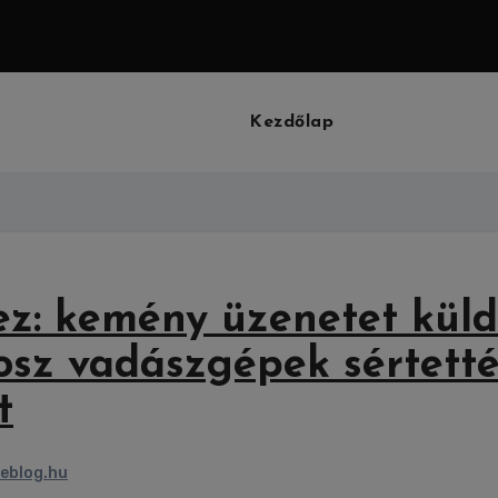
Kezdőlap
z: kemény üzenetet küld
osz vadászgépek sértett
t
eblog.hu