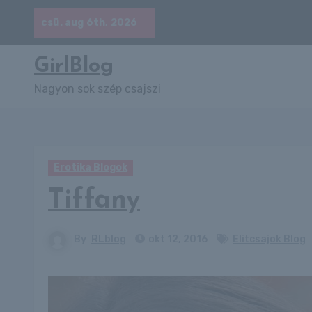
Skip
csü. aug 6th, 2026
to
content
GirlBlog
Nagyon sok szép csajszi
Erotika Blogok
Tiffany
By
RLblog
okt 12, 2016
Elitcsajok Blog