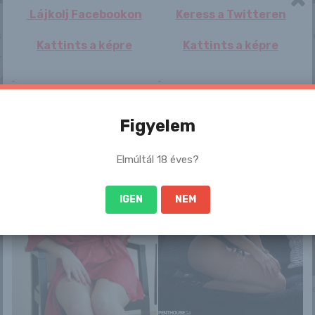
Lájkolj Facebookon
Keress a Twitteren
 sem szégyenlős. Ha ennek a lánynak a teljes képso
Kattints a képre
Kattints a képre
:-
/10/12/tiffany_174
Figyelem
/
Elmúltál 18 éves?
IGEN
NEM
Camilla Stan
Natasha aprócska
Zlata
Imani Ros
farmersortban