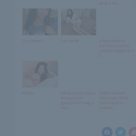
akar a klu...
Tyra Moore
Lee Anne
A Real Madrid
kórházba került
sztárja megtörte a
c...
Marta
Elképesztő, milyen
Újabb sokkoló
betegséget
részletek láttak
gyógyíthat meg a
napvilágot a
Via...
svédor...