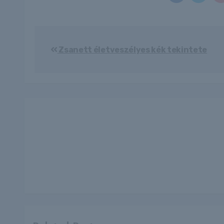
Bejegyzés
Zsanett életveszélyes kék tekintete
navigáció