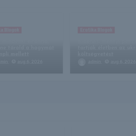
ka Blogok
Erotika Blogok
 mindenki elrontja:
Kiderült, mennyi pénz
 ne tárold a hagymát
tartják életben az uk
mpli mellett
költségvetést
dmin
aug 6, 2026
admin
aug 6, 2026