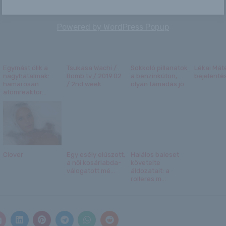
Powered by
WordPress Popup
Egymást ölik a
Tsukasa Wachi /
Sokkoló pillanatok
Lékai Mát
nagyhatalmak:
Bomb.tv / 2019.02
a benzinkúton,
bejelentés
hamarosan
/ 2nd week
olyan támadás jö...
atomreaktor...
Clover
Egy esély elúszott,
Halálos baleset
a női kosárlabda-
követelte
válogatott mé...
áldozatait: a
rolleres m...