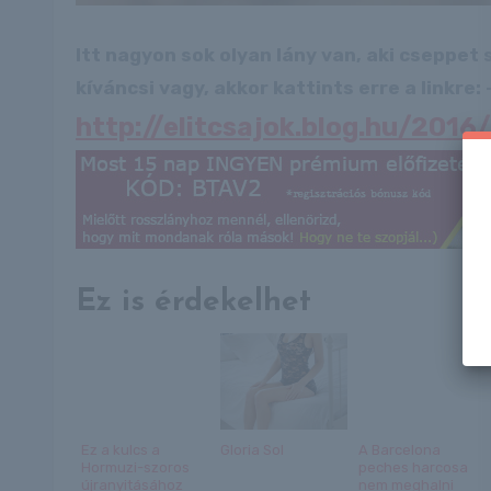
Itt nagyon sok olyan lány van, aki cseppet
kíváncsi vagy, akkor kattints erre a linkre: -
http://elitcsajok.blog.hu/2016
Ez is érdekelhet
Ez a kulcs a
Gloria Sol
A Barcelona
Hormuzi-szoros
peches harcosa
újranyitásához
nem meghalni