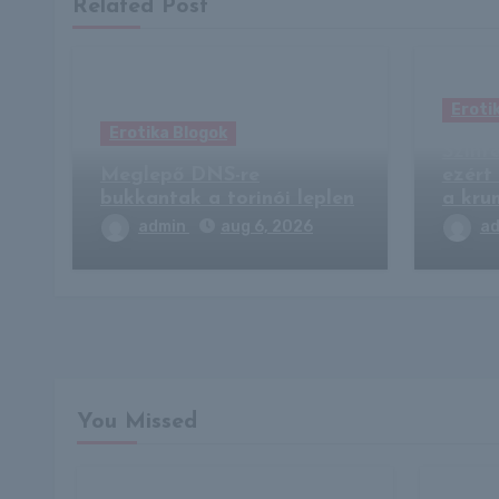
Related Post
Eroti
Erotika Blogok
Szinte
Meglepő DNS-re
ezért
bukkantak a torinói leplen
a kru
admin
aug 6, 2026
a
You Missed