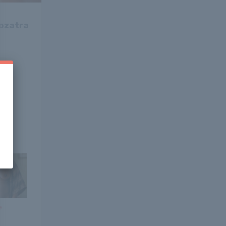
rozatra
e