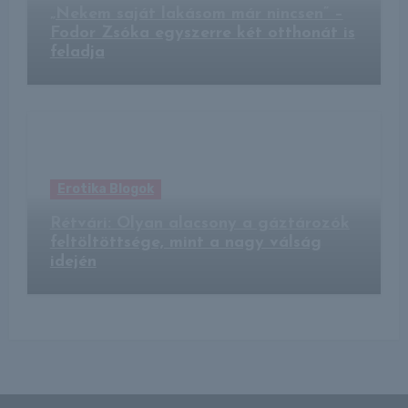
„Nekem saját lakásom már nincsen” –
Fodor Zsóka egyszerre két otthonát is
feladja
Erotika Blogok
Rétvári: Olyan alacsony a gáztározók
feltöltöttsége, mint a nagy válság
idején