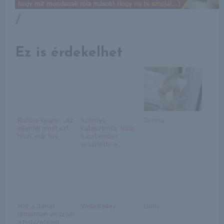
/
Ez is érdekelhet
Robbie Keane: „Az
Szörnyű
Jenna
ellenfél most azt
katasztrófa: több
hiszi, már tov...
tucat ember
veszítette e...
Mol: a Janaf
Viola Bailey
Doris
láthatóan visszaél
a helyzetével