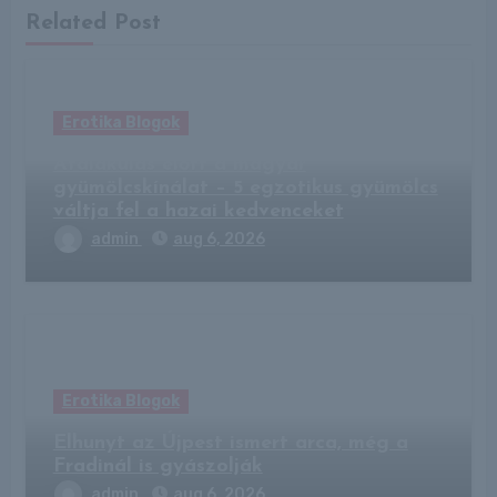
Related Post
Erotika Blogok
Átalakulás előtt a magyar
gyümölcskínálat – 5 egzotikus gyümölcs
váltja fel a hazai kedvenceket
admin
aug 6, 2026
Erotika Blogok
Elhunyt az Újpest ismert arca, még a
Fradinál is gyászolják
admin
aug 6, 2026