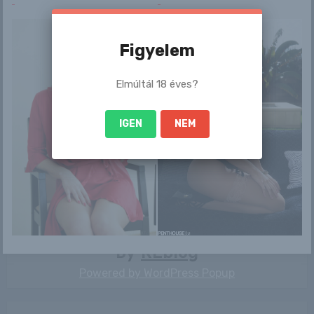
Figyelem
Bejegyzés
Elmúltál 18 éves?
Aika
Jenni
navigáció
IGEN
NEM
By
RLblog
Powered by
WordPress Popup