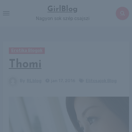
Skip
GirlBlog
to
Nagyon sok szép csajszi
content
Erotika Blogok
Thomi
By
RLblog
jan 17, 2016
Elitcsajok Blog