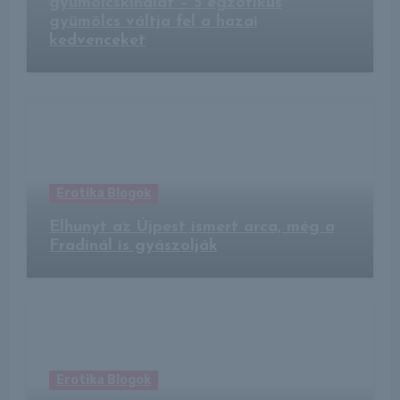
gyümölcskínálat – 5 egzotikus
gyümölcs váltja fel a hazai
kedvenceket
Erotika Blogok
Elhunyt az Újpest ismert arca, még a
Fradinál is gyászolják
Erotika Blogok