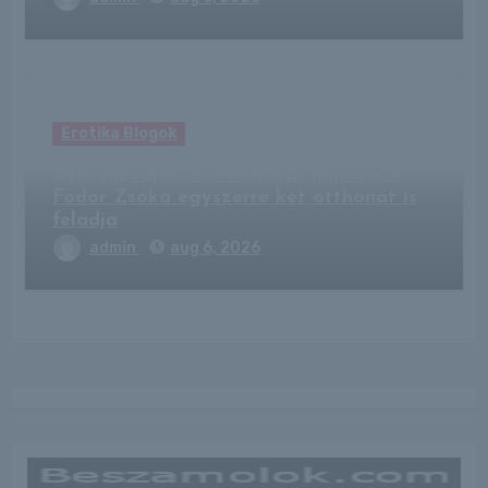
Erotika Blogok
„Nekem saját lakásom már nincsen” –
Fodor Zsóka egyszerre két otthonát is
feladja
admin
aug 6, 2026