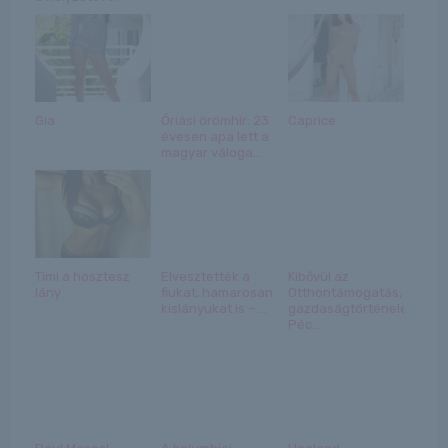
Gia
Óriási örömhír: 23
Caprice
évesen apa lett a
magyar váloga...
Timi a hosztesz
Elvesztették a
Kibővül az
lány
fiukat, hamarosan
Otthontámogatás,
kislányukat is – ...
gazdaságtörténelem
Péc...