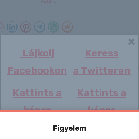
Csád!...
Lájkolj
Keress
Nan
Facebookon
a Twitteren
Kattints a
Kattints a
képre
képre
Figyelem