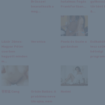
Brüsszel
hatalmas fogás
gyilkoss
beavatkozik a
Frankfurtban...
történt 
mag...
&...
Lázár János:
Veronica
Paola és Suzie a
Esőkabá
Magyar Péter
garázsban
lesz szü
cserben
hétvégi
hagyott minden
programo
m...
苍哲猛 Cang
Orbán Balázs: A
Noémi
probléma neve
Ukrajna, nem