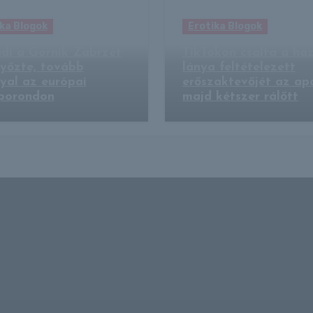
ka Blogok
Erotika Blogok
di a Górnik Zabrzét
TikTokon csalta a há
győzte, tovább
lánya feltételezett
yal az európai
erőszaktevőjét az ap
porondon
majd kétszer rálőtt