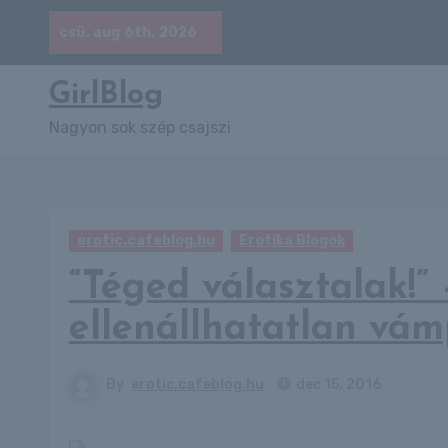
Skip
csü. aug 6th, 2026
to
content
GirlBlog
Nagyon sok szép csajszi
erotic.cafeblog.hu
Erotika Blogok
“Téged választalak!” 
ellenállhatatlan vám
By
erotic.cafeblog.hu
dec 15, 2016