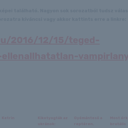
képei található. Nagyon sok sorozatból tudsz válas
rozatra kíváncsi vagy akkor kattints erre a linkre:
.hu/2016/12/15/teged-
-ellenallhatatlan-vampirlan
Ketrin
Kikotyogták az
Gyémánteső a
Most érk
ukránok:
reptéren,
brutális