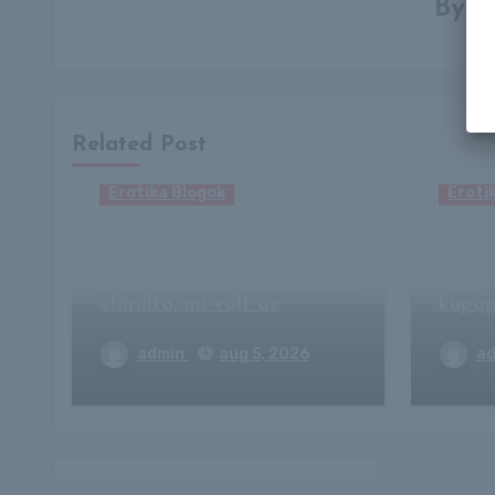
By
e
Related Post
Erotika Blogok
Eroti
Egyetlen dolog hiányzott
A Fra
a Fradi tökéletes
is le
estéjéhez – Borbély Balázs
szárn
elárulta, mi volt az
kupa
admin
aug 5, 2026
a