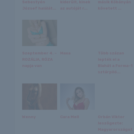
Sebestyén
kiderült, kinek
másik Kőbányán
József halálát...
az autóját r...
követett ...
Szeptember 4. –
Maxa
Több százan
ROZÁLIA, RÓZA
lepték el a
napja van
Blahát a Forma-1
sztárpiló...
Wenny
Cara Mell
Orbán Viktor
leszögezte:
Magyarországot