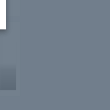
zukba
,