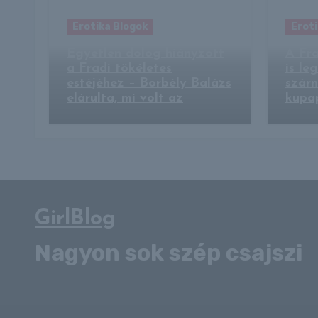
Erotika Blogok
Eroti
Egyetlen dolog hiányzott
A Fra
a Fradi tökéletes
is le
estéjéhez – Borbély Balázs
szárn
elárulta, mi volt az
kupa
GirlBlog
Nagyon sok szép csajszi