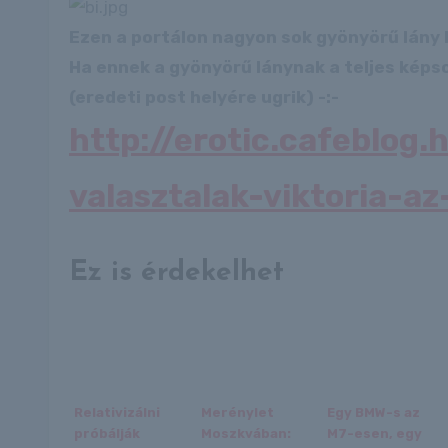
Ezen a portálon nagyon sok gyönyörű lány 
Ha ennek a gyönyörű lánynak a teljes képso
(eredeti post helyére ugrik) -:-
http://erotic.cafeblog
valasztalak-viktoria-az
Ez is érdekelhet
Relativizálni
Merénylet
Egy BMW-s az
próbálják
Moszkvában:
M7-esen, egy