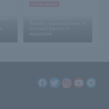
Erotika Blogok
Bikinis fotói miatt
zukba
támadták Cristiano
Ronaldo menyasszonyát, a
a,
portugál klasszis is
megszólalt