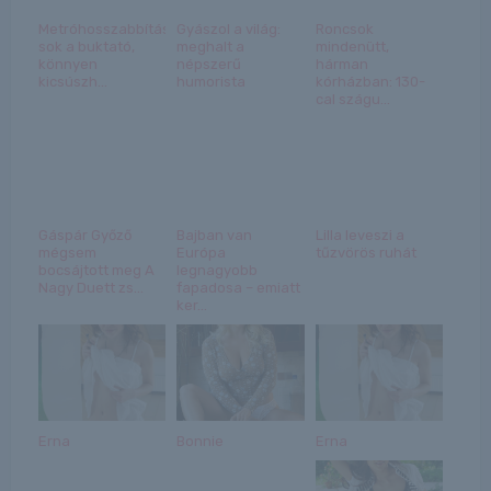
Metróhosszabbítás:
Gyászol a világ:
Roncsok
sok a buktató,
meghalt a
mindenütt,
könnyen
népszerű
hárman
kicsúszh...
humorista
kórházban: 130-
cal szágu...
Gáspár Győző
Bajban van
Lilla leveszi a
mégsem
Európa
tűzvörös ruhát
bocsájtott meg A
legnagyobb
Nagy Duett zs...
fapadosa – emiatt
ker...
Erna
Bonnie
Erna