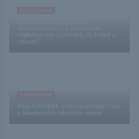
Erotika Blogok
Csavaros kérdés a Google
állásinterjújáról – a jelentkezők
többsége már itt elbukik. Te tudod a
választ?
Erotika Blogok
Nem működnek a házi praktikák? Íme
a luxushotelek takarítási tippjei