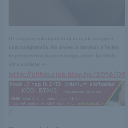
Itt nagyon sok olyan lány van, aki cseppet
sem szégyenlős. Ha ennek a lánynak a teljes
képsorozatra kíváncsi vagy, akkor kattints
erre a linkre: -:-
http://elitcsajok.blog.hu/2016/0
/