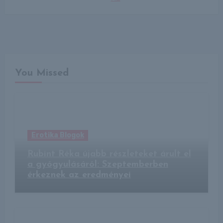
You Missed
Erotika Blogok
Rubint Réka újabb részleteket árult el
a gyógyulásáról: Szeptemberben
érkeznek az eredményei