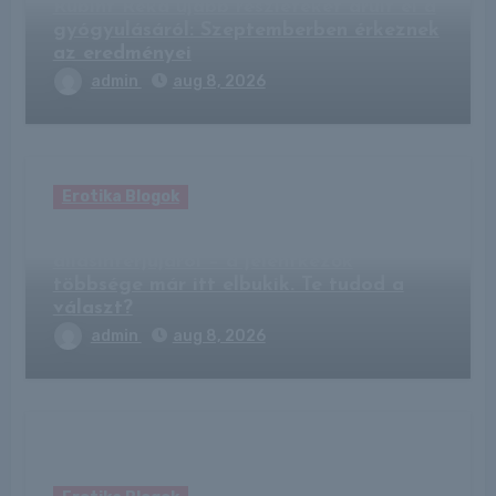
Rubint Réka újabb részleteket árult el a
gyógyulásáról: Szeptemberben érkeznek
az eredményei
admin
aug 8, 2026
Erotika Blogok
Csavaros kérdés a Google
állásinterjújáról – a jelentkezők
többsége már itt elbukik. Te tudod a
választ?
admin
aug 8, 2026