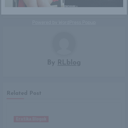
Tiffany
Devin Justine
navigáció
Powered by
WordPress Popup
By
RLblog
Related Post
Erotika Blogok