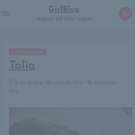
Skip
GirlBlog
to
Nagyon sok szép csajszi
content
Erotika Blogok
Talia
By
RLblog
szept 20, 2016
Elitcsajok
Blog