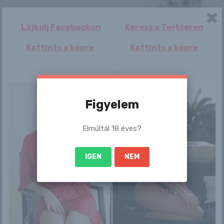
Lájkolj Facebookon
Keress a Twitteren
Vivi meztelenül
Reklámot kell
Aree
Kattints a képre
Kattints a képre
főzi a kávét
nézni az ingyen
vécépapírért
Figyelem
Mbappé utolérte
Iga Wywral
C. Ronaldót, a
Elmúltál 18 éves?
Sevilla kiállított ...
IGEN
NEM
Bejegyzés