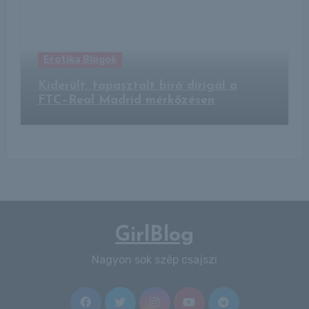
Erotika Blogok
Kiderült, tapasztalt bíró dirigál a
FTC–Real Madrid mérkőzésen
GirlBlog
Nagyon sok szép csajszi