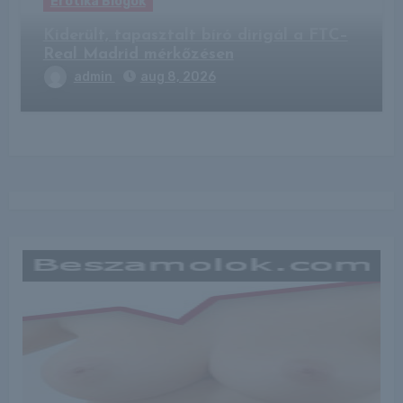
Erotika Blogok
Kiderült, tapasztalt bíró dirigál a FTC–
Real Madrid mérkőzésen
admin
aug 8, 2026