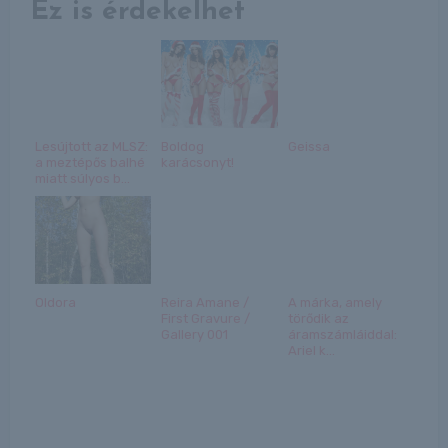
Ez is érdekelhet
Lesújtott az MLSZ:
Boldog
Geissa
a meztépős balhé
karácsonyt!
miatt súlyos b...
Oldora
Reira Amane /
A márka, amely
First Gravure /
törődik az
Gallery 001
áramszámláiddal:
Ariel k...