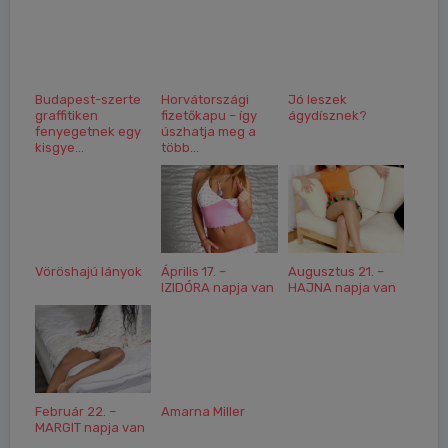
Budapest-szerte
Horvátországi
Jó leszek
graffitiken
fizetőkapu – így
ágydísznek?
fenyegetnek egy
úszhatja meg a
kisgye...
több...
Vöröshajú lányok
Április 17. –
Augusztus 21. –
IZIDÓRA napja van
HAJNA napja van
Február 22. –
Amarna Miller
MARGIT napja van