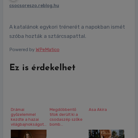
csocsoreszo.reblog.hu
A katalánok egykori trénerét a napokban ismét
szóba hozták a sztárcsapattal.
Powered by
WPeMatico
Ez is érdekelhet
Drámai
Megdöbbentő
Asa Akira
győzelemmel
titok derült ki a
kezdte a hazai
csodaszép szőke
világbajnokságot...
bomb...