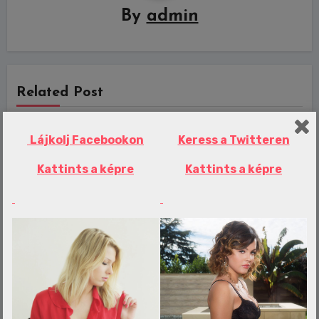
By
admin
Related Post
Lájkolj Facebookon
Keress a Twitteren
Erotika Blogok
Kattints a képre
Kattints a képre
Kirabolták Pindroch Csabáékat az
esküvőjük előtt – Több súlyos csapás
érte őket egyetlen hónap alatt
admin
aug 7, 2026