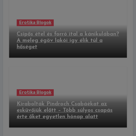
Erotika Blogok
Csípős étel és forró ital a kánikulában?
A meleg égöv lakói így élik túl a
hőséget
Erotika Blogok
Kirabolták Pindroch Csabáékat az
esküvőjük előtt – Több súlyos csapás
érte őket egyetlen hónap alatt