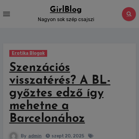
Skip
GirlBlog
to
Nagyon sok szép csajszi
content
Erotika Blogok
Szenzációs
visszatérés? A BL-
győztes edző így
mehetne a
Barcelonához
By
admin
szept 20, 2025