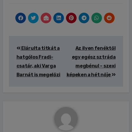
Bejegyzés
Elárulta titkát a
Az ilyen fenéktől
navigáció
hatgólos Fradi-
egy egész sztráda
csatár, aki Varga
megbénul – szexi
Barnát is megelőzi
képeken a hét nője