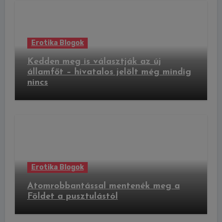
Erotika Blogok
Kedden meg is választják az új
államfőt – hivatalos jelölt még mindig
nincs
Erotika Blogok
Atomrobbantással mentenék meg a
Földet a pusztulástól