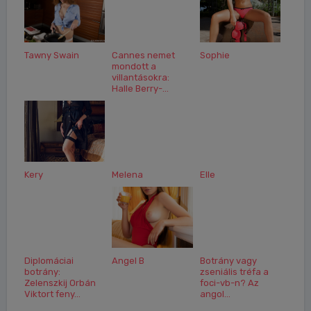
Tawny Swain
Cannes nemet
Sophie
mondott a
villantásokra:
Halle Berry-...
Kery
Melena
Elle
Diplomáciai
Angel B
Botrány vagy
botrány:
zseniális tréfa a
Zelenszkij Orbán
foci-vb-n? Az
Viktort feny...
angol...