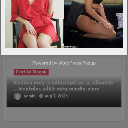
Erotika Blogok
Csípős étel és forró ital a kánikulában?
A meleg égöv lakói így élik túl a
hőséget
admin
aug 7, 2026
Powered by
WordPress Popup
Erotika Blogok
Kedden meg is választják az új államfőt
– hivatalos jelölt még mindig nincs
admin
aug 7, 2026